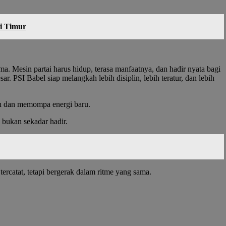
i Timur
a. Mesin partai harus hidup, terasa manfaatnya, dan hadir nyata bagi
r. PSI Babel siap melangkah lebih disiplin, lebih teratur, dan lebih
an dan memompa energi baru.
 bukan sekadar hadir.
ercatat, tetapi bergerak dalam ritme yang sama.