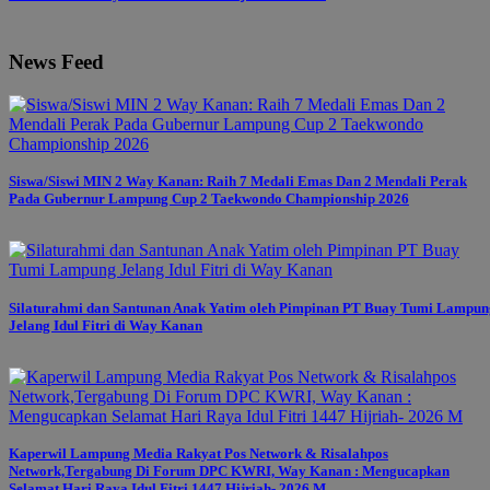
News Feed
Siswa/Siswi MIN 2 Way Kanan: Raih 7 Medali Emas Dan 2 Mendali Perak
Pada Gubernur Lampung Cup 2 Taekwondo Championship 2026
Silaturahmi dan Santunan Anak Yatim oleh Pimpinan PT Buay Tumi Lampun
Jelang Idul Fitri di Way Kanan
Kaperwil Lampung Media Rakyat Pos Network & Risalahpos
Network,Tergabung Di Forum DPC KWRI, Way Kanan : Mengucapkan
Selamat Hari Raya Idul Fitri 1447 Hijriah- 2026 M