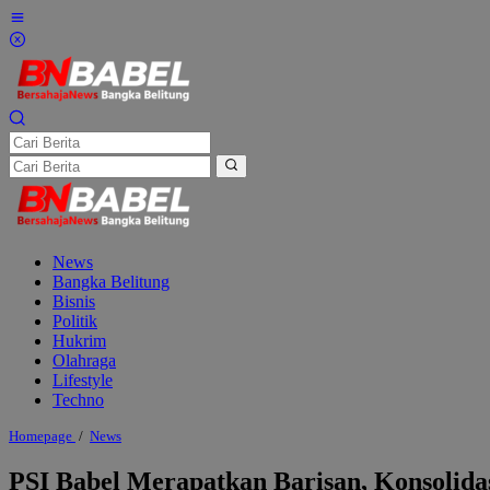
Lewati
ke
konten
News
Bangka Belitung
Bisnis
Politik
Hukrim
Olahraga
Lifestyle
Techno
PSI
Homepage
/
News
Babel
Merapatkan
PSI Babel Merapatkan Barisan, Konsolidas
Barisan,