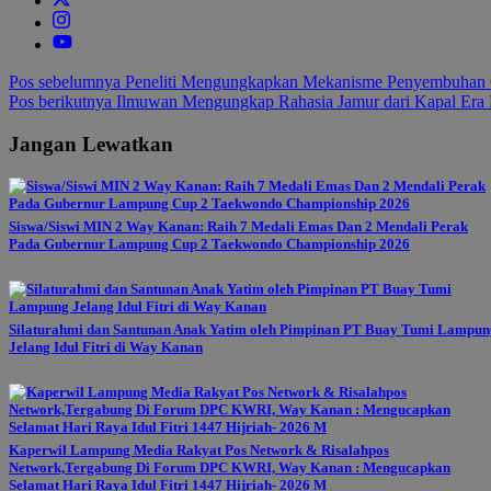
Navigasi
Pos sebelumnya
Peneliti Mengungkapkan Mekanisme Penyembuhan O
Pos berikutnya
Ilmuwan Mengungkap Rahasia Jamur dari Kapal Era 
pos
Jangan Lewatkan
Siswa/Siswi MIN 2 Way Kanan: Raih 7 Medali Emas Dan 2 Mendali Perak
Pada Gubernur Lampung Cup 2 Taekwondo Championship 2026
Silaturahmi dan Santunan Anak Yatim oleh Pimpinan PT Buay Tumi Lampun
Jelang Idul Fitri di Way Kanan
Kaperwil Lampung Media Rakyat Pos Network & Risalahpos
Network,Tergabung Di Forum DPC KWRI, Way Kanan : Mengucapkan
Selamat Hari Raya Idul Fitri 1447 Hijriah- 2026 M