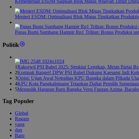
Kementerian ESDM Siapkan Blok Migas Wilayah Timur Dilel
Menteri ESDM: Optimalisasi Blok Migas Tingkatkan Produktiv
Panas Bumi Sumbang Hampir Rp1 Triliun: Bonus Produksi u
Politik
1
Rakorwil PSI Babel 2025: Struktur Lengkap, Mesin Partai R
2
Kompak Banget! DPW PSI Babel Dukung Kaesang Jadi Ket
3
Opini: Ujian Awal Netralitas KPU Bangka dalam Pilkada Ul
4
KPU Kota Pangkalpinang Tetapkan Daftar Pemilih Sementar
5
Mengulik Harapan Baru Bangka Versi Fauzan Azima, Bacalo
Tag Populer
Global
Ragam
yang
dan
Baru