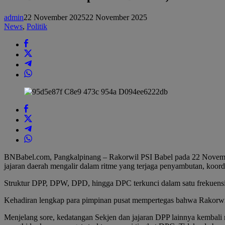
Konsolidasi
Rakorwil
admin
22 November 2025
22 November 2025
Jadi
News
,
Politik
Titik
Start
Menuju
2029
BNBabel.com, Pangkalpinang – Rakorwil PSI Babel pada 22 November 
jajaran daerah mengalir dalam ritme yang terjaga penyambutan, koord
Struktur DPP, DPW, DPD, hingga DPC terkunci dalam satu frekuensi
Kehadiran lengkap para pimpinan pusat mempertegas bahwa Rakorwil k
Menjelang sore, kedatangan Sekjen dan jajaran DPP lainnya kembali 