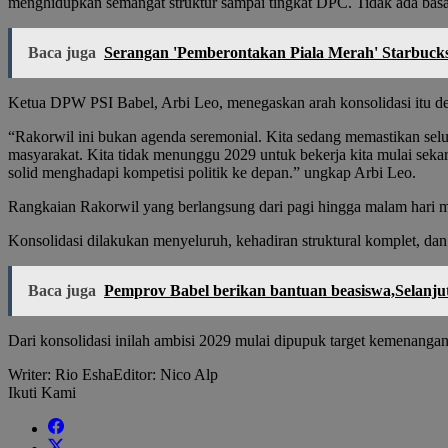
menghidupkan semangat struktur sampai tingkat DPC. Tidak ada basa-
Baca juga
Serangan 'Pemberontakan Piala Merah' Starbuck
Ketua DPW PSI Babel, Arbi Leo, menegaskan arah konsolidasi itu de
“Rakorwil ini bukan agenda seremonial. Kita sedang memastikan seluru
masyarakat. Kita tidak menunggu 2029 untuk bekerja kita mulai sekarang
solid menghadapi kompetisi politik ke depan.” ungkap Arbi Leo.
Rangkaian Rakorwil yang berlangsung dari pagi hingga malam hari m
Konsolidasi dilakukan menyeluruh, kehadiran struktural komplet, dan 
Baca juga
Pemprov Babel berikan bantuan beasiswa,Selanjut
Dari konsolidasi inilah ambisi 2029 mulai dipupuk target kemenangan 
Writer: Rio Esha
Editor: Nico Alp
Ikuti Kami