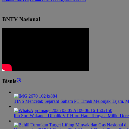
BNTV Nasional
Bisnis
TINS Mencetak Sejarah! Saham PT Timah Melonjak Tajam, M
Ibu Suri Wakanda Dibalik VT Huru Hara Ternyata Miliki Dere