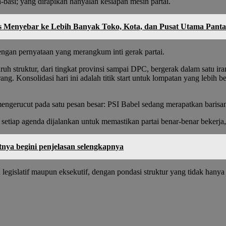
basi; yang dirapikan hanyalah kesiapan mesin partai.
s Menyebar ke Lebih Banyak Toko, Kota, dan Pusat Utama Panta
ngan pernyataan yang merangkum inti gerak partai.
h struktur, dari tingkat provinsi sampai DPC, bergerak dalam satu iram
. Konsolidasi hari ini adalah titik start untuk lompatan yang lebih besa
engerucut pada satu pesan besar: PSI Babel sedang merapatkan baris
setiap agenda dijalankan untuk memastikan partai benar-benar bekerja,
nya begini penjelasan selengkapnya
legislatif maupun eksekutif, dengan pondasi struktur yang tidak hanya t