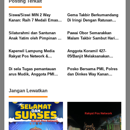
Posting Terkait
Siswa/Siswi MIN 2 Way
Gema Takbir Berkumandang
Kanan: Raih 7 Medali Emas
Di Iringi Dengan Ratusan
Dan 2 Mendali Perak Pada
Obor Terangi Langit Banjit,
Gubernur Lampung Cup 2
Rayakan Kemenangan Idul
Silaturahmi dan Santunan
Pawai Obor Semarakkan
Taekwondo Championship
Fitri 1447 H
Anak Yatim oleh Pimpinan PT
Malam Takbir Sambut Hari
2026
Buay Tumi Lampung Jelang
Raya IdulFitri 1447 H – 2026
Idul Fitri di Way Kanan
M, Di Kampung Simpang
Kaperwil Lampung Media
Anggota Koramil 427-
Asam, Kecamatan Banjit
Rakyat Pos Network &
05/Banjit Melaksanakan
Risalahpos
Pengamanan Pawai Ogoh
Network,Tergabung Di Forum
ogoh Di Wilayah Bali Sadhar,
Di sela Tugas pemantauan
Posko Bersama PMI, Polres
DPC KWRI, Way Kanan :
Kecamatan Banjit
arus Mudik, Anggota PMI
dan Dinkes Way Kanan
Mengucapkan Selamat Hari
Rahmat Shali Akbar. S. STP.
Pantau Arus Lalu Lintas,
Raya Idul Fitri 1447 Hijriah-
M. Si,,Tinggalkan Pos Pantau
Kondisi Ramai Lancar
2026 M
Demi Selamatkan Nyawa
Jangan Lewatkan
Bocah 7 Tahun