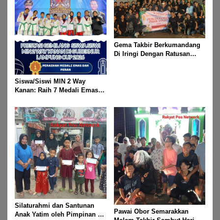
Gema Takbir Berkumandang
Di Iringi Dengan Ratusan
Obor Terangi Langit Banjit,
Rayakan Kemenangan Idul
Fitri 1447 H
Siswa/Siswi MIN 2 Way
Kanan: Raih 7 Medali Emas
Dan 2 Mendali Perak Pada
Gubernur Lampung Cup 2
Taekwondo Championship
2026
Silaturahmi dan Santunan
Pawai Obor Semarakkan
Anak Yatim oleh Pimpinan PT