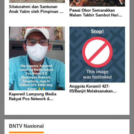
Silaturahmi dan Santunan
Pawai Obor Semarakkan
Anak Yatim oleh Pimpinan PT
Malam Takbir Sambut Hari
Buay Tumi Lampung Jelang
Raya IdulFitri 1447 H – 2026
Idul Fitri di Way Kanan
M, Di Kampung Simpang
Asam, Kecamatan Banjit
Anggota Koramil 427-
05/Banjit Melaksanakan
Kaperwil Lampung Media
Pengamanan Pawai Ogoh
Rakyat Pos Network &
ogoh Di Wilayah Bali Sadhar,
Risalahpos
Kecamatan Banjit
Network,Tergabung Di Forum
DPC KWRI, Way Kanan :
Mengucapkan Selamat Hari
Raya Idul Fitri 1447 Hijriah-
BNTV Nasional
2026 M