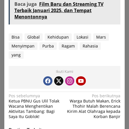
Baca juga
Film Baru dan Streaming TV
Terbaik Januari 2025, dan Tempat
Menontonnya
Bisa
Global
Kehidupan
Lokasi
Mars
Menyimpan
Purba
Ragam
Rahasia
yang
Ikuti Kami
Navigasi
Pos sebelumnya
Pos berikutnya
Ketua PBNU Gus Ulil Tolak
Warga Butuh Makan, Erick
pos
Wacana Menghentikan
Thohir Malah Berencana
Aktivitas Tambang: Bagi
Kirim Alat Olahraga kepada
Saya Itu Goblok!
Korban Banjir