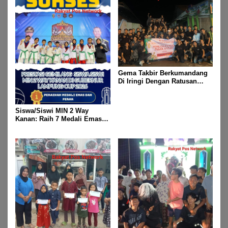
Gema Takbir Berkumandang
Di Iringi Dengan Ratusan
Obor Terangi Langit Banjit,
Rayakan Kemenangan Idul
Fitri 1447 H
Siswa/Siswi MIN 2 Way
Kanan: Raih 7 Medali Emas
Dan 2 Mendali Perak Pada
Gubernur Lampung Cup 2
Taekwondo Championship
2026