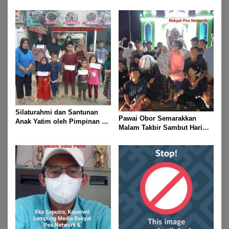
Dan 2 Mendali Perak Pada
Gubernur Lampung Cup 2
Taekwondo Championship
2026
Silaturahmi dan Santunan
Pawai Obor Semarakkan
Anak Yatim oleh Pimpinan PT
Malam Takbir Sambut Hari
Buay Tumi Lampung Jelang
Raya IdulFitri 1447 H – 2026
Idul Fitri di Way Kanan
M, Di Kampung Simpang
Asam, Kecamatan Banjit