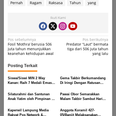
Pernah
Ragam
Raksasa
Tahun
yang
Ikuti Kami
Navigasi
Pos sebelumnya
Pos berikutnya
Fosil ‘Mothra’ berusia 506
Predator “Laut” bermata
pos
juta tahun menunjukkan
tiga dari 506 juta tahun
keanehan kehidupan awal
yang lalu
Posting Terkait
Siswa/Siswi MIN 2 Way
Gema Takbir Berkumandang
Kanan: Raih 7 Medali Emas
Di Iringi Dengan Ratusan
Dan 2 Mendali Perak Pada
Obor Terangi Langit Banjit,
Gubernur Lampung Cup 2
Rayakan Kemenangan Idul
Silaturahmi dan Santunan
Pawai Obor Semarakkan
Taekwondo Championship
Fitri 1447 H
Anak Yatim oleh Pimpinan PT
Malam Takbir Sambut Hari
2026
Buay Tumi Lampung Jelang
Raya IdulFitri 1447 H – 2026
Idul Fitri di Way Kanan
M, Di Kampung Simpang
Kaperwil Lampung Media
Anggota Koramil 427-
Asam, Kecamatan Banjit
Rakyat Pos Network &
05/Banjit Melaksanakan