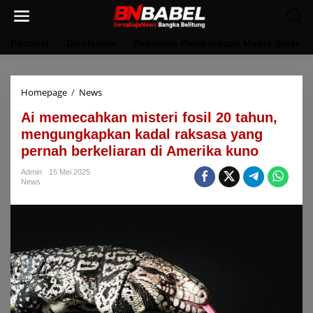
Lewati
ke
konten
Redaksi
Disclaimer
Pedoman Pemberitaan Media Siber
Ai
Homepage
/
News
memecahkan
Ai memecahkan misteri fosil 20 tahun,
misteri
fosil
mengungkapkan kadal raksasa yang
20
pernah berkeliaran di Amerika kuno
tahun,
mengungkapkan
Admin
15 Mei 2025
kadal
News
raksasa
yang
pernah
berkeliaran
di
Amerika
kuno