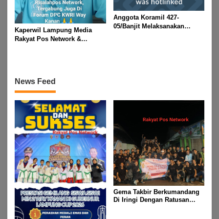
Anggota Koramil 427-
05/Banjit Melaksanakan
Kaperwil Lampung Media
Pengamanan Pawai Ogoh
Rakyat Pos Network &
ogoh Di Wilayah Bali Sadhar,
Risalahpos
Kecamatan Banjit
Network,Tergabung Di Forum
DPC KWRI, Way Kanan :
Mengucapkan Selamat Hari
News Feed
Raya Idul Fitri 1447 Hijriah-
2026 M
Gema Takbir Berkumandang
Di Iringi Dengan Ratusan
Obor Terangi Langit Banjit,
Rayakan Kemenangan Idul