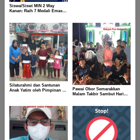
Fitri 1447 H
Siswa/Siswi MIN 2 Way
Kanan: Raih 7 Medali Emas
Dan 2 Mendali Perak Pada
Gubernur Lampung Cup 2
Taekwondo Championship
2026
Silaturahmi dan Santunan
Pawai Obor Semarakkan
Anak Yatim oleh Pimpinan PT
Malam Takbir Sambut Hari
Buay Tumi Lampung Jelang
Raya IdulFitri 1447 H – 2026
Idul Fitri di Way Kanan
M, Di Kampung Simpang
Asam, Kecamatan Banjit