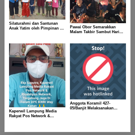
Silaturahmi dan Santunan
Pawai Obor Semarakkan
Anak Yatim oleh Pimpinan PT
Malam Takbir Sambut Hari
Buay Tumi Lampung Jelang
Raya IdulFitri 1447 H – 2026
Idul Fitri di Way Kanan
M, Di Kampung Simpang
Asam, Kecamatan Banjit
Anggota Koramil 427-
05/Banjit Melaksanakan
Kaperwil Lampung Media
Pengamanan Pawai Ogoh
Rakyat Pos Network &
ogoh Di Wilayah Bali Sadhar,
Risalahpos
Kecamatan Banjit
Network,Tergabung Di Forum
DPC KWRI, Way Kanan :