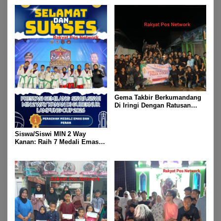
Gema Takbir Berkumandang
Di Iringi Dengan Ratusan
Obor Terangi Langit Banjit,
Rayakan Kemenangan Idul
Fitri 1447 H
Siswa/Siswi MIN 2 Way
Kanan: Raih 7 Medali Emas
Dan 2 Mendali Perak Pada
Gubernur Lampung Cup 2
Taekwondo Championship
2026