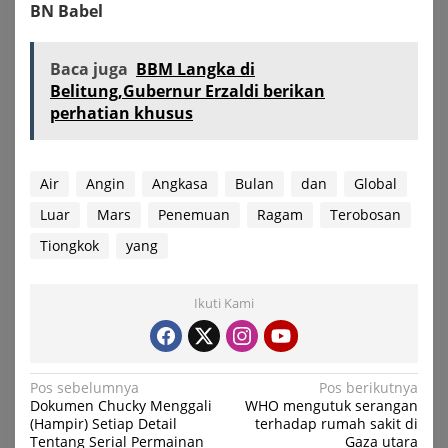
BN Babel
Baca juga
BBM Langka di
Belitung,Gubernur Erzaldi berikan
perhatian khusus
Air
Angin
Angkasa
Bulan
dan
Global
Luar
Mars
Penemuan
Ragam
Terobosan
Tiongkok
yang
Ikuti Kami
Navigasi
Pos sebelumnya
Pos berikutnya
Dokumen Chucky Menggali
WHO mengutuk serangan
pos
(Hampir) Setiap Detail
terhadap rumah sakit di
Tentang Serial Permainan
Gaza utara