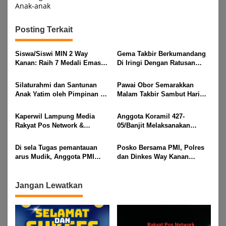
Anak-anak
Posting Terkait
Siswa/Siswi MIN 2 Way
Gema Takbir Berkumandang
Kanan: Raih 7 Medali Emas
Di Iringi Dengan Ratusan
Dan 2 Mendali Perak Pada
Obor Terangi Langit Banjit,
Gubernur Lampung Cup 2
Rayakan Kemenangan Idul
Silaturahmi dan Santunan
Pawai Obor Semarakkan
Taekwondo Championship
Fitri 1447 H
Anak Yatim oleh Pimpinan PT
Malam Takbir Sambut Hari
2026
Buay Tumi Lampung Jelang
Raya IdulFitri 1447 H – 2026
Idul Fitri di Way Kanan
M, Di Kampung Simpang
Kaperwil Lampung Media
Anggota Koramil 427-
Asam, Kecamatan Banjit
Rakyat Pos Network &
05/Banjit Melaksanakan
Risalahpos
Pengamanan Pawai Ogoh
Network,Tergabung Di Forum
ogoh Di Wilayah Bali Sadhar,
Di sela Tugas pemantauan
Posko Bersama PMI, Polres
DPC KWRI, Way Kanan :
Kecamatan Banjit
arus Mudik, Anggota PMI
dan Dinkes Way Kanan
Mengucapkan Selamat Hari
Rahmat Shali Akbar. S. STP.
Pantau Arus Lalu Lintas,
Raya Idul Fitri 1447 Hijriah-
M. Si,,Tinggalkan Pos Pantau
Kondisi Ramai Lancar
2026 M
Demi Selamatkan Nyawa
Jangan Lewatkan
Bocah 7 Tahun