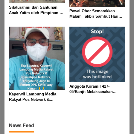
Silaturahmi dan Santunan
Pawai Obor Semarakkan
Anak Yatim oleh Pimpinan PT
Malam Takbir Sambut Hari
Buay Tumi Lampung Jelang
Raya IdulFitri 1447 H – 2026
Idul Fitri di Way Kanan
M, Di Kampung Simpang
Asam, Kecamatan Banjit
Anggota Koramil 427-
05/Banjit Melaksanakan
Kaperwil Lampung Media
Pengamanan Pawai Ogoh
Rakyat Pos Network &
ogoh Di Wilayah Bali Sadhar,
Risalahpos
Kecamatan Banjit
Network,Tergabung Di Forum
DPC KWRI, Way Kanan :
Mengucapkan Selamat Hari
News Feed
Raya Idul Fitri 1447 Hijriah-
2026 M