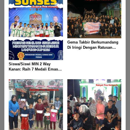
Gema Takbir Berkumandang
Di Iringi Dengan Ratusan
Obor Terangi Langit Banjit,
Rayakan Kemenangan Idul
Fitri 1447 H
Siswa/Siswi MIN 2 Way
Kanan: Raih 7 Medali Emas
Dan 2 Mendali Perak Pada
Gubernur Lampung Cup 2
Taekwondo Championship
2026