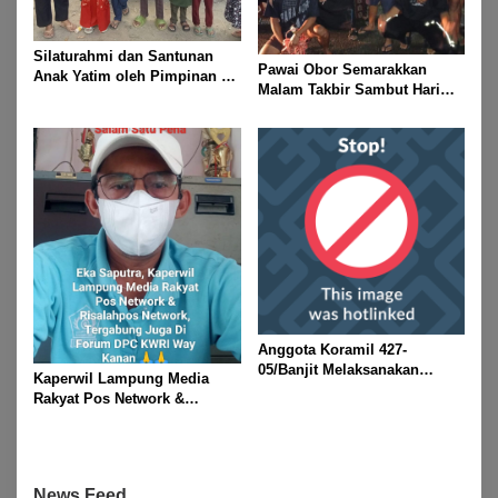
Silaturahmi dan Santunan
Pawai Obor Semarakkan
Anak Yatim oleh Pimpinan PT
Malam Takbir Sambut Hari
Buay Tumi Lampung Jelang
Raya IdulFitri 1447 H – 2026
Idul Fitri di Way Kanan
M, Di Kampung Simpang
Asam, Kecamatan Banjit
Anggota Koramil 427-
05/Banjit Melaksanakan
Kaperwil Lampung Media
Pengamanan Pawai Ogoh
Rakyat Pos Network &
ogoh Di Wilayah Bali Sadhar,
Risalahpos
Kecamatan Banjit
Network,Tergabung Di Forum
DPC KWRI, Way Kanan :
Mengucapkan Selamat Hari
News Feed