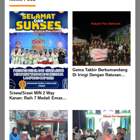
Raya Idul Fitri 1447 Hijriah-
2026 M
Gema Takbir Berkumandang
Di Iringi Dengan Ratusan
Obor Terangi Langit Banjit,
Rayakan Kemenangan Idul
Fitri 1447 H
Siswa/Siswi MIN 2 Way
Kanan: Raih 7 Medali Emas
Dan 2 Mendali Perak Pada
Gubernur Lampung Cup 2
Taekwondo Championship
2026