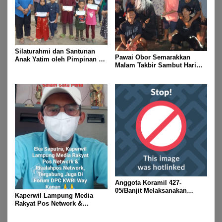
Silaturahmi dan Santunan
Pawai Obor Semarakkan
Anak Yatim oleh Pimpinan PT
Malam Takbir Sambut Hari
Buay Tumi Lampung Jelang
Raya IdulFitri 1447 H – 2026
Idul Fitri di Way Kanan
M, Di Kampung Simpang
Asam, Kecamatan Banjit
Anggota Koramil 427-
05/Banjit Melaksanakan
Kaperwil Lampung Media
Pengamanan Pawai Ogoh
Rakyat Pos Network &
ogoh Di Wilayah Bali Sadhar,
Risalahpos
Kecamatan Banjit
Network,Tergabung Di Forum