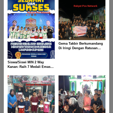
Gema Takbir Berkumandang
Di Iringi Dengan Ratusan
Obor Terangi Langit Banjit,
Rayakan Kemenangan Idul
Fitri 1447 H
Siswa/Siswi MIN 2 Way
Kanan: Raih 7 Medali Emas
Dan 2 Mendali Perak Pada
Gubernur Lampung Cup 2
Taekwondo Championship
2026