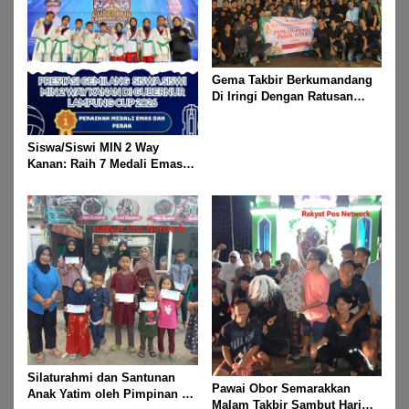
Gema Takbir Berkumandang
Di Iringi Dengan Ratusan
Obor Terangi Langit Banjit,
Rayakan Kemenangan Idul
Fitri 1447 H
Siswa/Siswi MIN 2 Way
Kanan: Raih 7 Medali Emas
Dan 2 Mendali Perak Pada
Gubernur Lampung Cup 2
Taekwondo Championship
2026
Silaturahmi dan Santunan
Pawai Obor Semarakkan
Anak Yatim oleh Pimpinan PT
Malam Takbir Sambut Hari