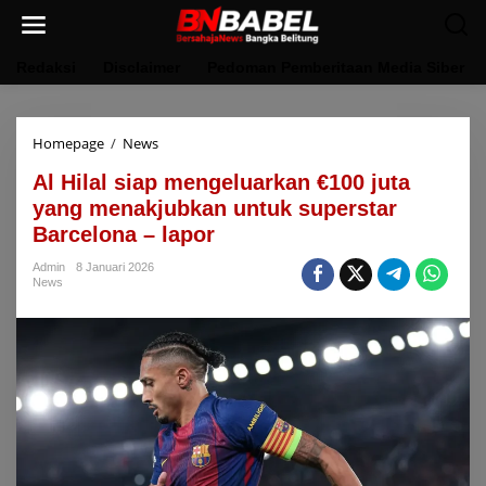
Lewati
ke
konten
Redaksi
Disclaimer
Pedoman Pemberitaan Media Siber
Al
Homepage
/
News
Hilal
Al Hilal siap mengeluarkan €100 juta
siap
mengeluarkan
yang menakjubkan untuk superstar
€100
Barcelona – lapor
juta
yang
Admin
8 Januari 2026
menakjubkan
News
untuk
superstar
Barcelona
–
lapor