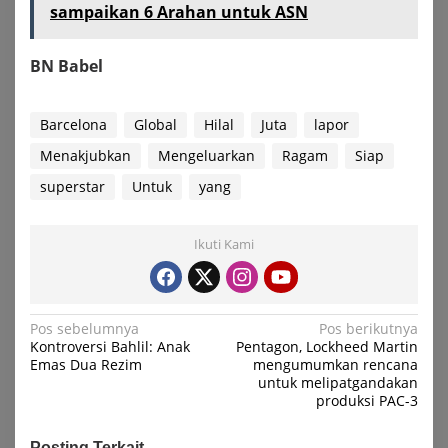
sampaikan 6 Arahan untuk ASN
BN Babel
Barcelona
Global
Hilal
Juta
lapor
Menakjubkan
Mengeluarkan
Ragam
Siap
superstar
Untuk
yang
Ikuti Kami
Navigasi
Pos sebelumnya
Pos berikutnya
Kontroversi Bahlil: Anak
Pentagon, Lockheed Martin
pos
Emas Dua Rezim
mengumumkan rencana
untuk melipatgandakan
produksi PAC-3
Posting Terkait