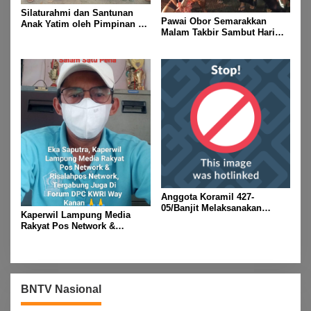
Silaturahmi dan Santunan
Pawai Obor Semarakkan
Anak Yatim oleh Pimpinan PT
Malam Takbir Sambut Hari
Buay Tumi Lampung Jelang
Raya IdulFitri 1447 H – 2026
Idul Fitri di Way Kanan
M, Di Kampung Simpang
Asam, Kecamatan Banjit
Anggota Koramil 427-
05/Banjit Melaksanakan
Kaperwil Lampung Media
Pengamanan Pawai Ogoh
Rakyat Pos Network &
ogoh Di Wilayah Bali Sadhar,
Risalahpos
Kecamatan Banjit
Network,Tergabung Di Forum
DPC KWRI, Way Kanan :
Mengucapkan Selamat Hari
Raya Idul Fitri 1447 Hijriah-
BNTV Nasional
2026 M