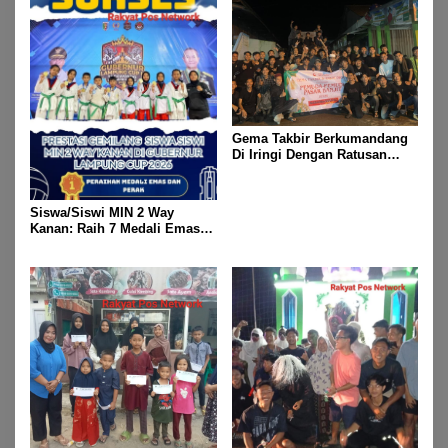
Gema Takbir Berkumandang
Di Iringi Dengan Ratusan
Obor Terangi Langit Banjit,
Rayakan Kemenangan Idul
Fitri 1447 H
Siswa/Siswi MIN 2 Way
Kanan: Raih 7 Medali Emas
Dan 2 Mendali Perak Pada
Gubernur Lampung Cup 2
Taekwondo Championship
2026