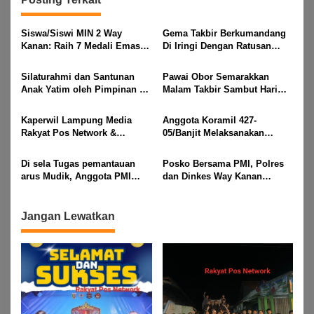
Siswa/Siswi MIN 2 Way
Gema Takbir Berkumandang
Kanan: Raih 7 Medali Emas
Di Iringi Dengan Ratusan
Dan 2 Mendali Perak Pada
Obor Terangi Langit Banjit,
Gubernur Lampung Cup 2
Rayakan Kemenangan Idul
Silaturahmi dan Santunan
Pawai Obor Semarakkan
Taekwondo Championship
Fitri 1447 H
Anak Yatim oleh Pimpinan PT
Malam Takbir Sambut Hari
2026
Buay Tumi Lampung Jelang
Raya IdulFitri 1447 H – 2026
Idul Fitri di Way Kanan
M, Di Kampung Simpang
Kaperwil Lampung Media
Anggota Koramil 427-
Asam, Kecamatan Banjit
Rakyat Pos Network &
05/Banjit Melaksanakan
Risalahpos
Pengamanan Pawai Ogoh
Network,Tergabung Di Forum
ogoh Di Wilayah Bali Sadhar,
Di sela Tugas pemantauan
Posko Bersama PMI, Polres
DPC KWRI, Way Kanan :
Kecamatan Banjit
arus Mudik, Anggota PMI
dan Dinkes Way Kanan
Mengucapkan Selamat Hari
Rahmat Shali Akbar. S. STP.
Pantau Arus Lalu Lintas,
Raya Idul Fitri 1447 Hijriah-
M. Si,,Tinggalkan Pos Pantau
Kondisi Ramai Lancar
2026 M
Demi Selamatkan Nyawa
Jangan Lewatkan
Bocah 7 Tahun