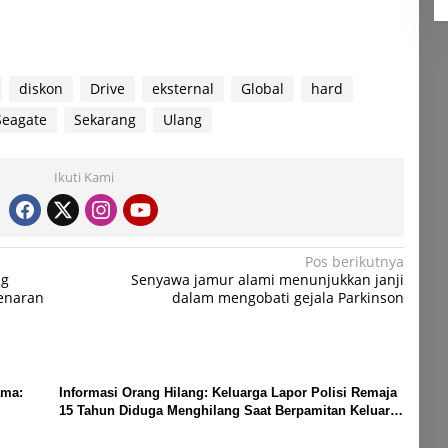
diskon
Drive
eksternal
Global
hard
Seagate
Sekarang
Ulang
Ikuti Kami
Pos berikutnya
ng
Senyawa jamur alami menunjukkan janji
enaran
dalam mengobati gejala Parkinson
ama:
Informasi Orang Hilang: Keluarga Lapor Polisi Remaja
15 Tahun Diduga Menghilang Saat Berpamitan Keluar
Sebentar