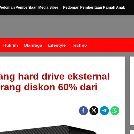
Pedoman Pemberitaan Media Siber
Pedoman Pemberitaan Ramah Anak
Hukrim
Olahraga
Lifestyle
Techno
ng hard drive eksternal
rang diskon 60% dari