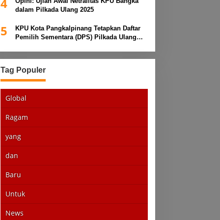
4
Opini: Ujian Awal Netralitas KPU Bangka
dalam Pilkada Ulang 2025
5
KPU Kota Pangkalpinang Tetapkan Daftar
Pemilih Sementara (DPS) Pilkada Ulang
2025
Tag Populer
Global
Ragam
yang
dan
Baru
Untuk
News