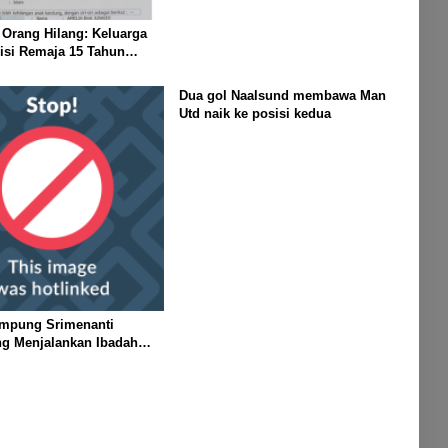
 Orang Hilang: Keluarga
isi Remaja 15 Tahun
enghilang Saat
n Keluar Sebentar
Dua gol Naalsund membawa Man
Utd naik ke posisi kedua
mpung Srimenanti
ng Menjalankan Ibadah
am Kondisi Banjir