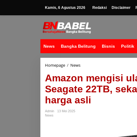
Lewati
ke
Kamis, 6 Agustus 2026
Redaksi
Disclaimer
konten
News
Bangka Belitung
Bisnis
Politik
Amazon
Homepage
/
News
mengisi
Amazon mengisi ula
ulang
hard
Seagate 22TB, seka
drive
eksternal
harga asli
Seagate
22TB,
sekarang
Admin
13 Mei 2025
diskon
News
60%
dari
harga
asli