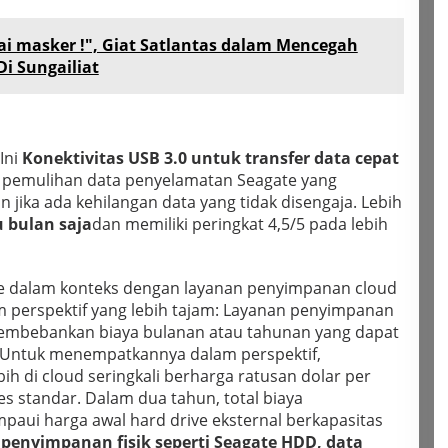
kai masker !", Giat Satlantas dalam Mencegah
Di Sungailiat
Ini
Konektivitas USB 3.0 untuk transfer data cepat
n pemulihan data penyelamatan Seagate yang
jika ada kehilangan data yang tidak disengaja. Lebih
u bulan saja
dan memiliki peringkat 4,5/5 pada lebih
e dalam konteks dengan layanan penyimpanan cloud
 perspektif yang lebih tajam: Layanan penyimpanan
embebankan biaya bulanan atau tahunan yang dapat
. Untuk menempatkannya dalam perspektif,
h di cloud seringkali berharga ratusan dolar per
es standar. Dalam dua tahun, total biaya
aui harga awal hard drive eksternal berkapasitas
penyimpanan fisik seperti Seagate HDD, data