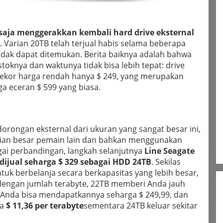
saja menggerakkan kembali hard drive eksternal
. Varian 20TB telah terjual habis selama beberapa
 tidak dapat ditemukan. Berita baiknya adalah bahwa
toknya dan waktunya tidak bisa lebih tepat: drive
rekor harga rendah hanya $ 249, yang merupakan
ga eceran $ 599 yang biasa.
dorongan eksternal dari ukuran yang sangat besar ini,
gian besar pemain lain dan bahkan menggunakan
bagai perbandingan, langkah selanjutnya
Line Seagate
i dijual seharga $ 329 sebagai HDD 24TB
. Sekilas
uk berbelanja secara berkapasitas yang lebih besar,
a dengan jumlah terabyte, 22TB memberi Anda jauh
 Anda bisa mendapatkannya seharga $ 249,99, dan
ra
$ 11,36 per terabyte
sementara 24TB keluar sekitar