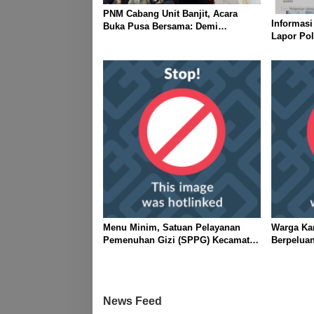
PNM Cabang Unit Banjit, Acara
Informasi
Buka Pusa Bersama: Demi
Lapor Pol
Mempererat Kebersamaan
Diduga M
Berpamita
Menu Minim, Satuan Pelayanan
Warga Ka
Pemenuhan Gizi (SPPG) Kecamatan
Berpelua
Banjit Harus Jelaskan Kemana Nilai
Puasa Dal
Per Porsi?
News Feed