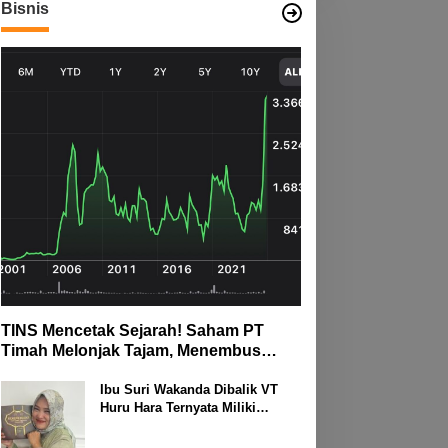
Bisnis
TINS Mencetak Sejarah! Saham PT
Timah Melonjak Tajam, Menembus
Langit Bursa
Ibu Suri Wakanda Dibalik VT
Huru Hara Ternyata Miliki
Deretan Usaha