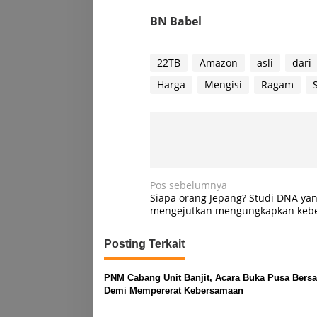
BN Babel
22TB
Amazon
asli
dari
Harga
Mengisi
Ragam
Navigasi
Pos sebelumnya
Siapa orang Jepang? Studi DNA ya
pos
mengejutkan mengungkapkan keb
Posting Terkait
PNM Cabang Unit Banjit, Acara Buka Pusa Bers
Demi Mempererat Kebersamaan