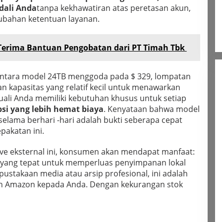
dali Anda
tanpa kekhawatiran atas peretasan akun,
bahan ketentuan layanan.
 Terima Bantuan Pengobatan dari PT Timah Tbk
mentara model 24TB menggoda pada $ 329, lompatan
an kapasitas yang relatif kecil untuk menawarkan
uali Anda memiliki kebutuhan khusus untuk setiap
psi yang lebih hemat biaya
. Kenyataan bahwa model
elama berhari -hari adalah bukti seberapa cepat
pakatan ini.
ive eksternal ini, konsumen akan mendapat manfaat:
t yang tepat untuk memperluas penyimpanan lokal
ustakaan media atau arsip profesional, ini adalah
an Amazon kepada Anda. Dengan kekurangan stok