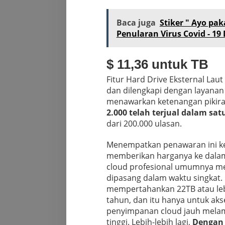
Baca juga
Stiker " Ayo pa
Penularan Virus Covid - 19 
$ 11,36 untuk TB
Fitur Hard Drive Eksternal Laut 
dan dilengkapi dengan layana
menawarkan ketenangan pikiran 
2.000 telah terjual dalam sat
dari 200.000 ulasan.
Menempatkan penawaran ini k
memberikan harganya ke dalam
cloud profesional umumnya m
dipasang dalam waktu singkat
mempertahankan 22TB atau lebi
tahun, dan itu hanya untuk aks
penyimpanan cloud jauh melamp
tinggi. Lebih-lebih lagi,
Dengan 