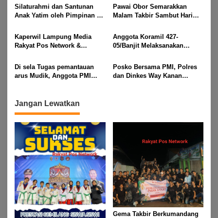
Gubernur Lampung Cup 2
Rayakan Kemenangan Idul
Silaturahmi dan Santunan
Pawai Obor Semarakkan
Taekwondo Championship
Fitri 1447 H
Anak Yatim oleh Pimpinan PT
Malam Takbir Sambut Hari
2026
Buay Tumi Lampung Jelang
Raya IdulFitri 1447 H – 2026
Idul Fitri di Way Kanan
M, Di Kampung Simpang
Kaperwil Lampung Media
Anggota Koramil 427-
Asam, Kecamatan Banjit
Rakyat Pos Network &
05/Banjit Melaksanakan
Risalahpos
Pengamanan Pawai Ogoh
Network,Tergabung Di Forum
ogoh Di Wilayah Bali Sadhar,
Di sela Tugas pemantauan
Posko Bersama PMI, Polres
DPC KWRI, Way Kanan :
Kecamatan Banjit
arus Mudik, Anggota PMI
dan Dinkes Way Kanan
Mengucapkan Selamat Hari
Rahmat Shali Akbar. S. STP.
Pantau Arus Lalu Lintas,
Raya Idul Fitri 1447 Hijriah-
M. Si,,Tinggalkan Pos Pantau
Kondisi Ramai Lancar
2026 M
Demi Selamatkan Nyawa
Jangan Lewatkan
Bocah 7 Tahun
Gema Takbir Berkumandang