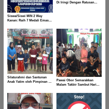
Di Iringi Dengan Ratusan
Obor Terangi Langit Banjit,
Rayakan Kemenangan Idul
Fitri 1447 H
Siswa/Siswi MIN 2 Way
Kanan: Raih 7 Medali Emas
Dan 2 Mendali Perak Pada
Gubernur Lampung Cup 2
Taekwondo Championship
2026
Silaturahmi dan Santunan
Pawai Obor Semarakkan
Anak Yatim oleh Pimpinan PT
Malam Takbir Sambut Hari
Buay Tumi Lampung Jelang
Raya IdulFitri 1447 H – 2026
Idul Fitri di Way Kanan
M, Di Kampung Simpang
Asam, Kecamatan Banjit