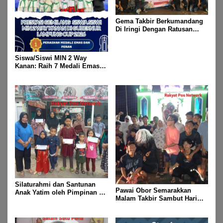
Gema Takbir Berkumandang
Di Iringi Dengan Ratusan
Obor Terangi Langit Banjit,
Rayakan Kemenangan Idul
Fitri 1447 H
Siswa/Siswi MIN 2 Way
Kanan: Raih 7 Medali Emas
Dan 2 Mendali Perak Pada
Gubernur Lampung Cup 2
Taekwondo Championship
2026
Silaturahmi dan Santunan
Pawai Obor Semarakkan
Anak Yatim oleh Pimpinan PT
Malam Takbir Sambut Hari
Buay Tumi Lampung Jelang
Raya IdulFitri 1447 H – 2026
Idul Fitri di Way Kanan
M, Di Kampung Simpang
Asam, Kecamatan Banjit