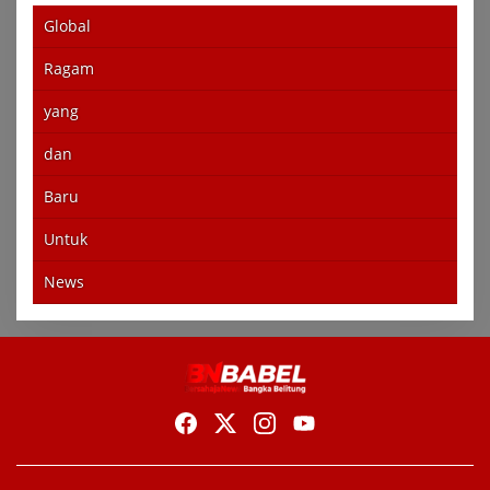
Global
Ragam
yang
dan
Baru
Untuk
News