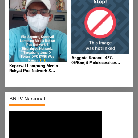
Anggota Koramil 427-
05/Banjit Melaksanakan
Kaperwil Lampung Media
Pengamanan Pawai Ogoh
Rakyat Pos Network &
ogoh Di Wilayah Bali Sadhar,
Risalahpos
Kecamatan Banjit
Network,Tergabung Di Forum
DPC KWRI, Way Kanan :
Mengucapkan Selamat Hari
Raya Idul Fitri 1447 Hijriah-
BNTV Nasional
2026 M