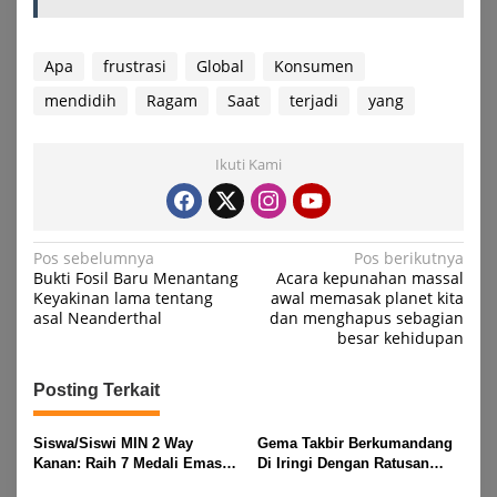
Apa
frustrasi
Global
Konsumen
mendidih
Ragam
Saat
terjadi
yang
Ikuti Kami
Navigasi
Pos sebelumnya
Pos berikutnya
Bukti Fosil Baru Menantang
Acara kepunahan massal
pos
Keyakinan lama tentang
awal memasak planet kita
asal Neanderthal
dan menghapus sebagian
besar kehidupan
Posting Terkait
Siswa/Siswi MIN 2 Way
Gema Takbir Berkumandang
Kanan: Raih 7 Medali Emas
Di Iringi Dengan Ratusan
Dan 2 Mendali Perak Pada
Obor Terangi Langit Banjit,