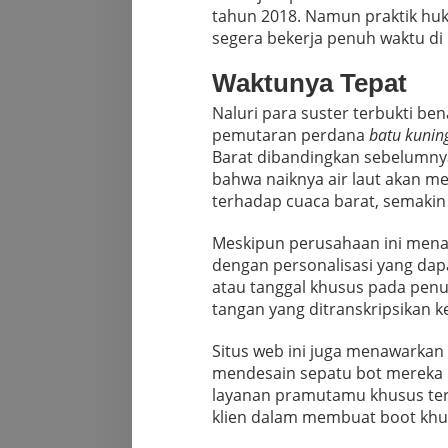
tahun 2018. Namun praktik huk
segera bekerja penuh waktu di
Waktunya Tepat
Naluri para suster terbukti be
pemutaran perdana
batu kunin
Barat dibandingkan sebelumnya
bahwa naiknya air laut akan 
terhadap cuaca barat, semakin b
Meskipun perusahaan ini menawa
dengan personalisasi yang dapa
atau tanggal khusus pada penut
tangan yang ditranskripsikan k
Situs web ini juga menawarkan 
mendesain sepatu bot mereka da
layanan pramutamu khusus ter
klien dalam membuat boot khus