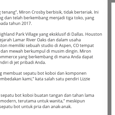
nang”, Miron Crosby berbisik, tidak berteriak. Ini
g dan telah berkembang menjadi tiga toko, yang
 pada tahun 2017.
ighland Park Village yang eksklusif di Dallas. Houston
sejarah Lamar River Oaks dan dalam usaha
ston memiliki sebuah studio di Aspen, CO tempat
 dan mewah berkumpul di musim dingin. Miron
e-commerce yang berkembang di mana Anda dapat
iri di jet pribadi Anda.
ng membuat sepatu bot koboi dan komponen
bedakan kami,” kata salah satu pendiri Lizzie
r sepatu bot koboi buatan tangan dan tahan lama
 modern, terutama untuk wanita,” meskipun
epatu bot untuk pria dan anak-anak.