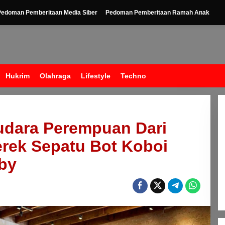
Pedoman Pemberitaan Media Siber
Pedoman Pemberitaan Ramah Anak
Hukrim
Olahraga
Lifestyle
Techno
dara Perempuan Dari
rek Sepatu Bot Koboi
by