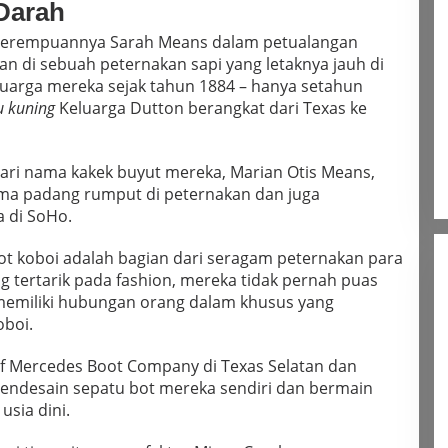
Darah
 perempuannya Sarah Means dalam petualangan
n di sebuah peternakan sapi yang letaknya jauh di
keluarga mereka sejak tahun 1884 – hanya setahun
u kuning
Keluarga Dutton berangkat dari Texas ke
ari nama kakek buyut mereka, Marian Otis Means,
ama padang rumput di peternakan dan juga
a di SoHo.
t koboi adalah bagian dari seragam peternakan para
ng tertarik pada fashion, mereka tidak pernah puas
memiliki hubungan orang dalam khusus yang
oboi.
f Mercedes Boot Company di Texas Selatan dan
endesain sepatu bot mereka sendiri dan bermain
sia dini.