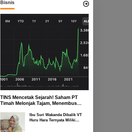
Bisnis
TINS Mencetak Sejarah! Saham PT
Timah Melonjak Tajam, Menembus
Langit Bursa
Ibu Suri Wakanda Dibalik VT
Huru Hara Ternyata Miliki
Deretan Usaha