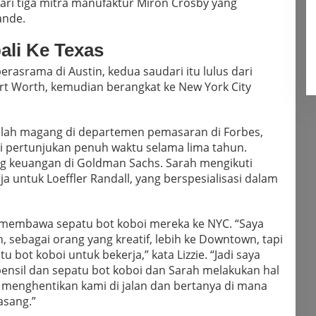
dari tiga mitra manufaktur Miron Crosby yang
ande.
ali Ke Texas
erasrama di Austin, kedua saudari itu lulus dari
Fort Worth, kemudian berangkat ke New York City
alah magang di departemen pemasaran di Forbes,
 pertunjukan penuh waktu selama lima tahun.
ang keuangan di Goldman Sachs. Sarah mengikuti
rja untuk Loeffler Randall, yang berspesialisasi dalam
membawa sepatu bot koboi mereka ke NYC. “Saya
, sebagai orang yang kreatif, lebih ke Downtown, tapi
bot koboi untuk bekerja,” kata Lizzie. “Jadi saya
ensil dan sepatu bot koboi dan Sarah melakukan hal
 menghentikan kami di jalan dan bertanya di mana
asang.”