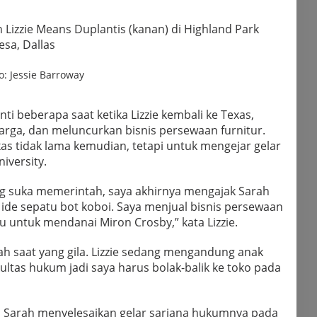
n Lizzie Means Duplantis (kanan) di Highland Park
sa, Dallas
o: Jessie Barroway
nti beberapa saat ketika Lizzie kembali ke Texas,
rga, dan meluncurkan bisnis persewaan furnitur.
as tidak lama kemudian, tetapi untuk mengejar gelar
iversity.
g suka memerintah, saya akhirnya mengajak Sarah
 ide sepatu bot koboi. Saya menjual bisnis persewaan
 untuk mendanai Miron Crosby,” kata Lizzie.
h saat yang gila. Lizzie sedang mengandung anak
kultas hukum jadi saya harus bolak-balik ke toko pada
an Sarah menyelesaikan gelar sarjana hukumnya pada