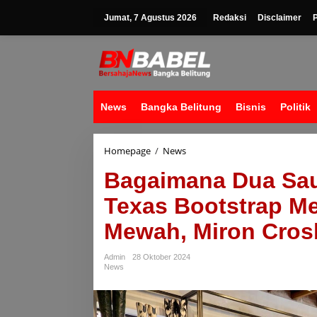
Lewati
ke
Jumat, 7 Agustus 2026
Redaksi
Disclaimer
konten
News
Bangka Belitung
Bisnis
Politik
Bagaimana
Homepage
/
News
Dua
Bagaimana Dua Sau
Saudara
Perempuan
Texas Bootstrap Me
Dari
Texas
Mewah, Miron Cros
Bootstrap
Merek
Sepatu
Admin
28 Oktober 2024
Bot
News
Koboi
Mewah,
Miron
Crosby