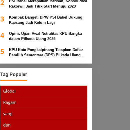
2
PSI Babel Merapatkan Barisan, Konsolidasi
Rakorwil Jadi Titik Start Menuju 2029
3
Kompak Banget! DPW PSI Babel Dukung
Kaesang Jadi Ketum Lagi
4
Opini: Ujian Awal Netralitas KPU Bangka
dalam Pilkada Ulang 2025
5
KPU Kota Pangkalpinang Tetapkan Daftar
Pemilih Sementara (DPS) Pilkada Ulang
2025
Tag Populer
Global
Ragam
yang
dan