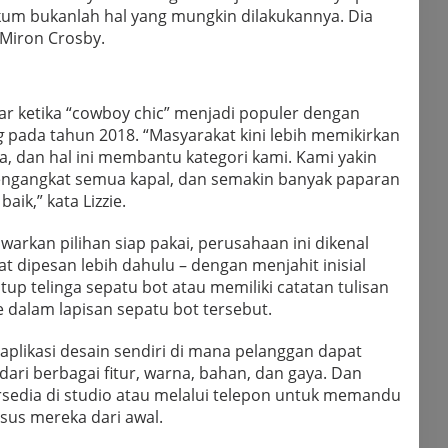
um bukanlah hal yang mungkin dilakukannya. Dia
 Miron Crosby.
nar ketika “cowboy chic” menjadi populer dengan
g
pada tahun 2018. “Masyarakat kini lebih memikirkan
, dan hal ini membantu kategori kami. Kami yakin
mengangkat semua kapal, dan semakin banyak paparan
aik,” kata Lizzie.
rkan pilihan siap pakai, perusahaan ini dikenal
t dipesan lebih dahulu – dengan menjahit inisial
up telinga sepatu bot atau memiliki catatan tulisan
e dalam lapisan sepatu bot tersebut.
aplikasi desain sendiri di mana pelanggan dapat
ri berbagai fitur, warna, bahan, dan gaya. Dan
sedia di studio atau melalui telepon untuk memandu
us mereka dari awal.