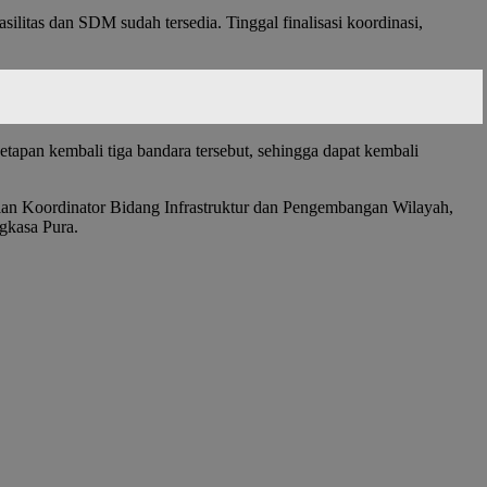
ilitas dan SDM sudah tersedia. Tinggal finalisasi koordinasi,
tapan kembali tiga bandara tersebut, sehingga dapat kembali
rian Koordinator Bidang Infrastruktur dan Pengembangan Wilayah,
gkasa Pura.