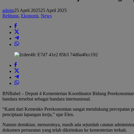
Siap
Jadi
admin
25 April 2025
25 April 2025
Bandara
Belitung
,
Ekonomi
,
News
Internasional
BNBabel – Deputi 4 Kementerian Koordinator Bidang Perekonomian,
bandara tersebut sebagai bandara internasional.
“Kami dari Kemenko Perekonomian sangat mendukung percepatan penet
penciptaan lapangan kerja,” ujar Elen.
Namun demikian, menurutnya, masih ada sejumlah catatan administrati
dokumen persuratan yang telah dikirimkan ke kementerian terkait.