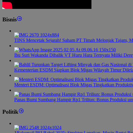
Bisnis
TINS Mencetak Sejarah! Saham PT Timah Melonjak Tajam, M
Ibu Suri Wakanda Dibalik VT Huru Hara Ternyata Miliki Dere
Kementerian ESDM Siapkan Blok Migas Wilayah Timur Dilel
Menteri ESDM: Optimalisasi Blok Migas Tingkatkan Produktiv
Panas Bumi Sumbang Hampir Rp1 Triliun: Bonus Produksi u
Politik
1
Rakorwil PSI Babel 2025: Struktur Lengkap, Mesin Partai R