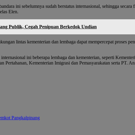
ara ini sebelumnya sudah berstatus internasional, sehingga secara fas
elas Elen.
ang Publik, Cegah Penipuan Berkedok Undian
ukungan lintas kementerian dan lembaga dapat mempercepat proses pene
internasional ini beberapa lembaga dan kementerian, seperti Kemente
n Pertahanan, Kementerian Imigrasi dan Pemasyarakatan serta PT. An
emkot Pangkalpinang