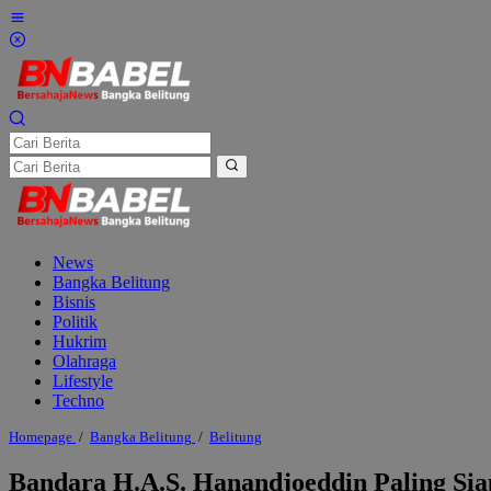
Lewati
ke
konten
News
Bangka Belitung
Bisnis
Politik
Hukrim
Olahraga
Lifestyle
Techno
Bandara
Homepage
/
Bangka Belitung
/
Belitung
H.A.S.
Hanandjoeddin
Bandara H.A.S. Hanandjoeddin Paling Sia
Paling