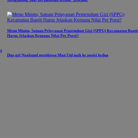
Menu Minim, Satuan Pelayanan Pemenuhan Gizi (SPPG) Kecamatan Banji
Harus Jelaskan Kemana Nilai Per Porsi?
Dua gol Naalsund membawa Man Utd naik ke posisi kedua