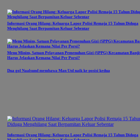
Informasi Orang Hilang: Keluarga Lapor Polisi Remaja 15 Tahun Diduga
Menghilang Saat Berpamitan Keluar Sebentar
Menu Minim, Satuan Pelayanan Pemenuhan Gizi (SPPG) Kecamatan Banji
Harus Jelaskan Kemana Nilai Per Porsi?
Dua gol Naalsund membawa Man Utd naik ke posisi kedua
Informasi Orang Hilang: Keluarga Lapor Polisi Remaja 15 Tahun Diduga
Menghilang Saat Berpamitan Keluar Sebentar