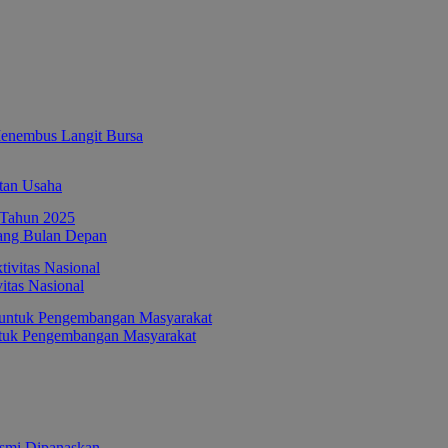
enembus Langit Bursa
tan Usaha
ang Bulan Depan
itas Nasional
ntuk Pengembangan Masyarakat
esmi Dipanaskan