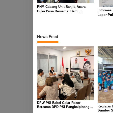
PNM Cabang Unit Banjit, Acara
Informasi
Buka Pusa Bersama: Demi
Lapor Pol
Mempererat Kebersamaan
Diduga M
Berpamita
News Feed
DPW PSI Babel Gelar Rakor
Kegiatan
Bersama DPD PSI Pangkalpinang
Sumber Sa
Bahas Penguatan Struktur Partai