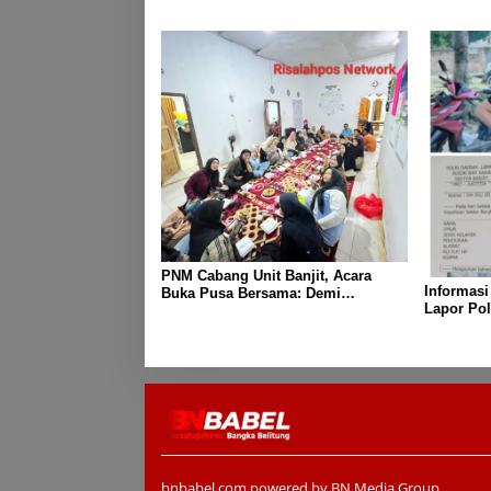
Warga dar
PNM Cabang Unit Banjit, Acara
Informasi
Buka Pusa Bersama: Demi
Lapor Pol
Mempererat Kebersamaan
Diduga M
Berpamita
bnbabel.com powered by BN Media Group