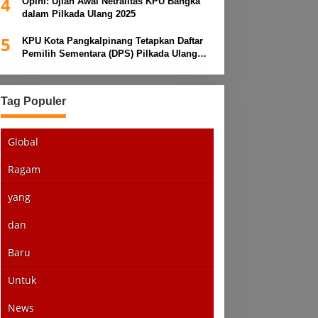
4
Opini: Ujian Awal Netralitas KPU Bangka
dalam Pilkada Ulang 2025
5
KPU Kota Pangkalpinang Tetapkan Daftar
Pemilih Sementara (DPS) Pilkada Ulang
2025
Tag Populer
Global
Ragam
yang
dan
Baru
Untuk
News