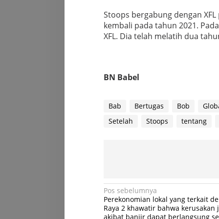
Stoops bergabung dengan XFL p
kembali pada tahun 2021. Pad
XFL. Dia telah melatih dua tahu
BN Babel
Bab
Bertugas
Bob
Glob
Setelah
Stoops
tentang
Navigasi
Pos sebelumnya
Perekonomian lokal yang terkait d
pos
Raya 2 khawatir bahwa kerusakan 
akibat banjir dapat berlangsung s