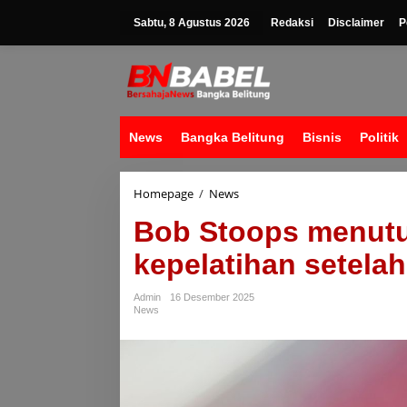
Lewati
ke
Sabtu, 8 Agustus 2026
Redaksi
Disclaimer
P
konten
News
Bangka Belitung
Bisnis
Politik
Bob
Homepage
/
News
Stoops
Bob Stoops menutup
menutup
bab
kepelatihan setela
tentang
karier
kepelatihan
Admin
16 Desember 2025
setelah
News
bertugas
di
UFL