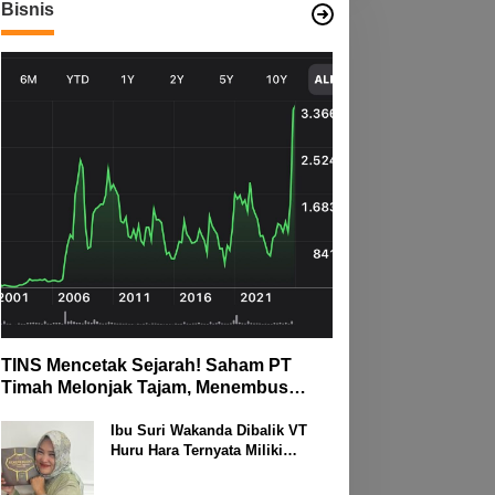
Bisnis
TINS Mencetak Sejarah! Saham PT
Timah Melonjak Tajam, Menembus
Langit Bursa
Ibu Suri Wakanda Dibalik VT
Huru Hara Ternyata Miliki
Deretan Usaha