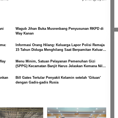
ni
Wagub Jihan Buka Musrenbang Penyusunan RKPD di
Way Kanan
ama:
Informasi Orang Hilang: Keluarga Lapor Polisi Remaja
15 Tahun Diduga Menghilang Saat Berpamitan Keluar
Sebentar
 Way
Menu Minim, Satuan Pelayanan Pemenuhan Gizi
(SPPG) Kecamatan Banjit Harus Jelaskan Kemana Nilai
Per Porsi?
ankan
Bill Gates Tertular Penyakit Kelamin setelah ‘Gituan’
dengan Gadis-gadis Rusia