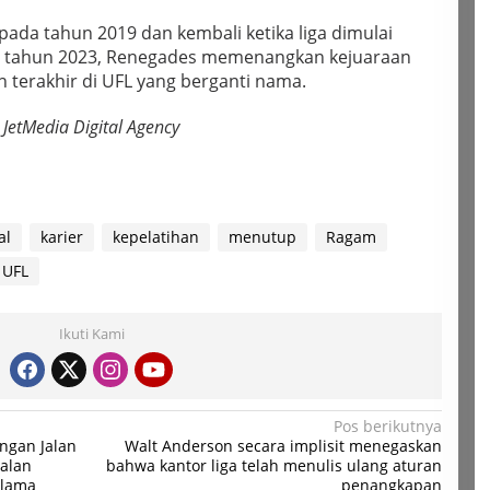
ada tahun 2019 dan kembali ketika liga dimulai
a tahun 2023, Renegades memenangkan kejuaraan
n terakhir di UFL yang berganti nama.
JetMedia Digital Agency
al
karier
kepelatihan
menutup
Ragam
UFL
Ikuti Kami
Pos berikutnya
engan Jalan
Walt Anderson secara implisit menegaskan
jalan
bahwa kantor liga telah menulis ulang aturan
elama
penangkapan