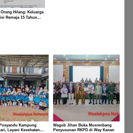
 Orang Hilang: Keluarga
isi Remaja 15 Tahun
enghilang Saat
n Keluar Sebentar
 Posyandu Kampung
Wagub Jihan Buka Musrenbang
ri, Layani Kesehatan
Penyusunan RKPD di Way Kanan