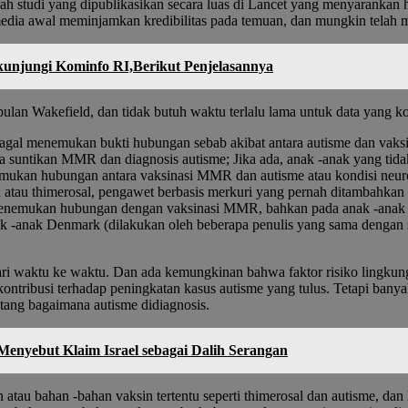
ah studi yang dipublikasikan secara luas di Lancet yang menyarankan 
 media awal meminjamkan kredibilitas pada temuan, dan mungkin tel
unjungi Kominfo RI,Berikut Penjelasannya
ulan Wakefield, dan tidak butuh waktu terlalu lama untuk data yang ko
 gagal menemukan bukti hubungan sebab akibat antara autisme dan vak
untikan MMR dan diagnosis autisme; Jika ada, anak -anak yang tidak 
nemukan hubungan antara vaksinasi MMR dan autisme atau kondisi neuro
au thimerosal, pengawet berbasis merkuri yang pernah ditambahkan k
enemukan hubungan dengan vaksinasi MMR, bahkan pada anak -anak ya
ak -anak Denmark (dilakukan oleh beberapa penulis yang sama dengan 
ari waktu ke waktu. Dan ada kemungkinan bahwa faktor risiko lingkungan
ontribusi terhadap peningkatan kasus autisme yang tulus. Tetapi banya
entang bagaimana autisme didiagnosis.
enyebut Klaim Israel sebagai Dalih Serangan
 atau bahan -bahan vaksin tertentu seperti thimerosal dan autisme, da