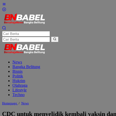
Lewati
ke
konten
News
Bangka Belitung
Bisnis
Politik
Hukrim
Olahraga
Lifestyle
Techno
CDC
Homepage
/
News
untuk
menyelidik
CDC untuk menyelidik kembali vaksin dan
kembali