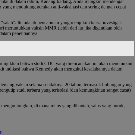
imulai di dalam rahim. Kadang-kadang, Anda mungkin mendengar
 yang mendukung gerakan anti-vaksinasi dan sering dengan cepat
“salah”. Itu adalah pencabutan yang mengikuti karya investigasi
ri meruntuhkan vaksin MMR (lebih dari itu jika digantikan oleh
dalam penelitiannya.
 menunjukkan bahwa studi CDC yang direncanakan ini akan menemukan
ikit indikasi bahwa Kennedy akan mengakui kesalahannya dalam
 tentang vaksin selama setidaknya 20 tahun, termasuk hubungan yang
ngutip studi terbaru yang terisolasi (dan kemungkinan sangat cacat)
ak menguntungkan, di mana mitos yang dibantah, sains yang buruk,
ng