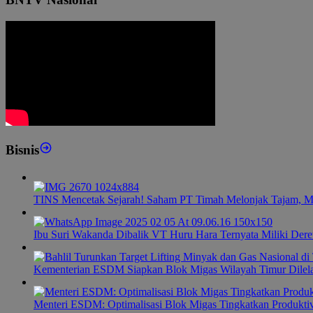
Bisnis
TINS Mencetak Sejarah! Saham PT Timah Melonjak Tajam, M
Ibu Suri Wakanda Dibalik VT Huru Hara Ternyata Miliki Dere
Kementerian ESDM Siapkan Blok Migas Wilayah Timur Dilel
Menteri ESDM: Optimalisasi Blok Migas Tingkatkan Produktiv