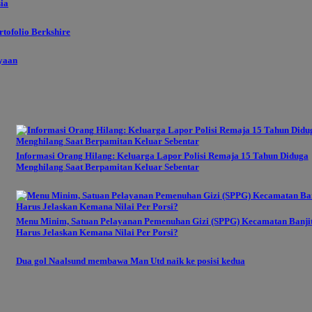
sia
tofolio Berkshire
ayaan
Informasi Orang Hilang: Keluarga Lapor Polisi Remaja 15 Tahun Diduga
Menghilang Saat Berpamitan Keluar Sebentar
Menu Minim, Satuan Pelayanan Pemenuhan Gizi (SPPG) Kecamatan Banji
Harus Jelaskan Kemana Nilai Per Porsi?
Dua gol Naalsund membawa Man Utd naik ke posisi kedua