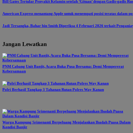
Bill Gates Tertular Penyakit Kelamin setelah ‘Gituan’ dengan Gadis-gadis Ru
American Express menantang Apple untuk menempati posisi teratas dalam por
Jadi Tersangka, Bahar bin Smith Diperiksa 4 Februari 2026 terkait Pengani
Jangan Lewatkan
PNM Cabang Unit Banjit, Acara Buka Pusa Bersama: Demi Mempererat
Kebersamaan
Polri Berhasil Tangkap 3 Tahanan Rutan Polres Way Kanan
Warga Kampung Srimenanti Berpeluang Menjalankan Ibadah Puasa Dalam
Kondisi Banjir