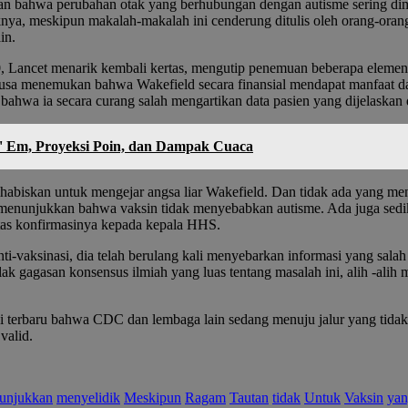
an bahwa perubahan otak yang berhubungan dengan autisme sering d
a, meskipun makalah-makalah ini cenderung ditulis oleh orang-orang
in.
010, Lancet menarik kembali kertas, mengutip penemuan beberapa elemen 
, rusa menemukan bahwa Wakefield secara finansial mendapat manfaat da
 bahwa ia secara curang salah mengartikan data pasien yang dijelaskan 
t' Em, Proyeksi Poin, dan Dampak Cuaca
 dihabiskan untuk mengejar angsa liar Wakefield. Dan tidak ada yang
g menunjukkan bahwa vaksin tidak menyebabkan autisme. Ada juga sed
atas konfirmasinya kepada kepala HHS.
vaksinasi, dia telah berulang kali menyebarkan informasi yang salah
 gagasan konsensus ilmiah yang luas tentang masalah ini, alih -alih me
dikasi terbaru bahwa CDC dan lembaga lain sedang menuju jalur yang tid
valid.
unjukkan
menyelidik
Meskipun
Ragam
Tautan
tidak
Untuk
Vaksin
ya