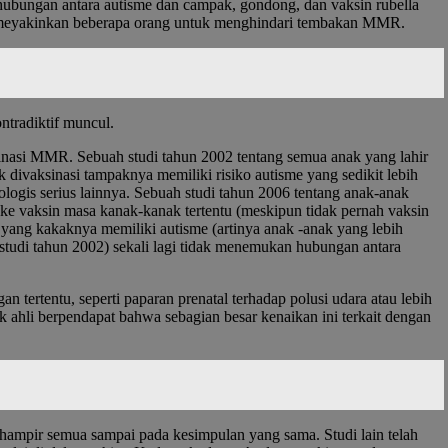
hubungan antara autisme dan campak, gondong, dan vaksin rubella
ah meyakinkan beberapa orang untuk menghindari tembakan MMR.
ntradiktif muncul.
sinasi MMR. Sebuah studi tahun 2002 tentang semua anak yang lahir
divaksinasi tampaknya memiliki risiko autisme yang sedikit lebih
logis serius lainnya. Sebuah studi tahun 2006 tentang anak-anak
e vaksin masa kanak-kanak tertentu (meskipun tidak pernah vaksin
ng kakaknya memiliki autisme (artinya anak -anak yang lebih
studi tahun 2002) sekali lagi tidak menemukan hubungan antara
 tertentu, seperti paparan prenatal terhadap polusi udara atau lebih
k ahli berpendapat bahwa sebagian besar kenaikan ini terkait dengan
n hampir semua sampai pada kesimpulan yang sama. Studi lain telah