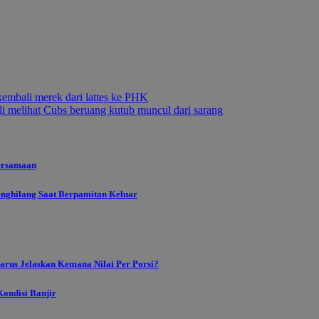
embali merek dari lattes ke PHK
 melihat Cubs beruang kutub muncul dari sarang
ersamaan
enghilang Saat Berpamitan Keluar
rus Jelaskan Kemana Nilai Per Porsi?
ondisi Banjir