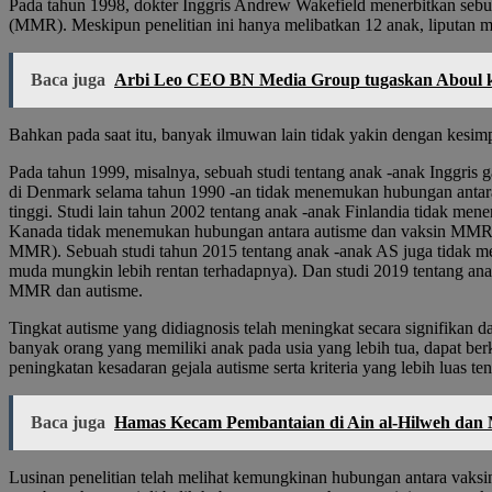
Pada tahun 1998, dokter Inggris Andrew Wakefield menerbitkan sebu
(MMR). Meskipun penelitian ini hanya melibatkan 12 anak, liputan
Baca juga
Arbi Leo CEO BN Media Group tugaskan Aboul k
Bahkan pada saat itu, banyak ilmuwan lain tidak yakin dengan kesimp
Pada tahun 1999, misalnya, sebuah studi tentang anak -anak Inggris
di Denmark selama tahun 1990 -an tidak menemukan hubungan antara s
tinggi. Studi lain tahun 2002 tentang anak -anak Finlandia tidak me
Kanada tidak menemukan hubungan antara autisme dan vaksin MMR at
MMR). Sebuah studi tahun 2015 tentang anak -anak AS juga tidak m
muda mungkin lebih rentan terhadapnya). Dan studi 2019 tentang an
MMR dan autisme.
Tingkat autisme yang didiagnosis telah meningkat secara signifikan d
banyak orang yang memiliki anak pada usia yang lebih tua, dapat berk
peningkatan kesadaran gejala autisme serta kriteria yang lebih luas t
Baca juga
Hamas Kecam Pembantaian di Ain al-Hilweh dan M
Lusinan penelitian telah melihat kemungkinan hubungan antara vaksin