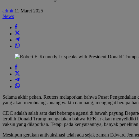
vaksin
dan
admin
11 Maret 2025
autisme,
News
meskipun
ada
beberapa
dekade
bukti
yang
tidak
menunjukkan
tautan
Selama akhir pekan, Reuters melaporkan bahwa Pusat Pengendalian d
yang akan membuang -buang waktu dan uang, mengingat berapa banyak
CDC adalah salah satu dari beberapa agensi di bawah payung Depar
terpilih Donald Trump mengatakan bahwa RFK Jr akan menyelidiki h
vaksin yang dilaporkan. Tetapi pada kenyataannya, banyak penelitian 
Meskipun gerakan antivaksinasi telah ada sejak zaman Edward Jenner