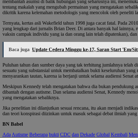
membantah asumsi di balik hubungan yang seharusnya ini, menemuk
tentang makalah yang mengubah permainan yang mengatakan sebalikny
dikritik karena kelemahan metodologis yang mencolok oleh peneliti la
Ternyata, kertas asli Wakefield tahun 1998 juga cacat fatal. Pada 2
yang lengkap dari jurnalis Brian Deer. Di antara banyak hal lainnya
vaksin campak individu yang ia dan orang lain telah dipatenkan), dan
Baca juga
Update Cedera Minggu ke-17, Saran Start 'Em/Si
Puluhan tahun dan sumber daya yang tak terhitung jumlahnya telah
sesuatu yang substansial untuk membatalkan bukti keseluruhan yan
menyarankan tautan, karena ia berjanji untuk selama audiensi Senat 
Meskipun Kennedy telah mengatakan bahwa dia bukan pendukung anti-
dibantah dengan autisme. Dan selama audiensi Senat, Kennedy menolak
yang mengatakan sebaliknya.
Jika penelitian ini dilanjutkan sesuai rencana, itu akan menjadi in
dan teori konspirasi diizinkan untuk masuk sebagai debat ilmiah yang 
BN Babel
Ada
Autisme
Beberapa
bukti
CDC
dan
Dekade
Global
Kembali
Men