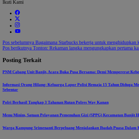
Ikuti Kami
Navigasi
Pos sebelumnya
Bagaimana Starbucks bekerja untuk menghidupkan k
Pos berikutnya
Tonton: Rekaman langka mengungkapkan pertama kali
pos
Posting Terkait
PNM Cabang Unit Banjit, Acara Buka Pusa Bersama: Demi Mempererat Keb
Informasi Orang Hilang: Keluarga Lapor Polisi Remaja 15 Tahun Diduga M
Sebentar
Polri Berhasil Tangkap 3 Tahanan Rutan Polres Way Kanan
Menu Minim, Satuan Pelayanan Pemenuhan Gizi (SPPG) Kecamatan Banjit Ha
Warga Kampung Srimenanti Berpeluang Menjalankan Ibadah Puasa Dalam K