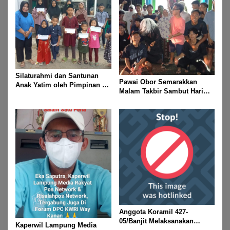
Silaturahmi dan Santunan
Pawai Obor Semarakkan
Anak Yatim oleh Pimpinan PT
Malam Takbir Sambut Hari
Buay Tumi Lampung Jelang
Raya IdulFitri 1447 H – 2026
Idul Fitri di Way Kanan
M, Di Kampung Simpang
Asam, Kecamatan Banjit
Anggota Koramil 427-
05/Banjit Melaksanakan
Kaperwil Lampung Media