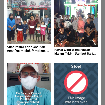
Taekwondo Championship
2026
Silaturahmi dan Santunan
Pawai Obor Semarakkan
Anak Yatim oleh Pimpinan PT
Malam Takbir Sambut Hari
Buay Tumi Lampung Jelang
Raya IdulFitri 1447 H – 2026
Idul Fitri di Way Kanan
M, Di Kampung Simpang
Asam, Kecamatan Banjit