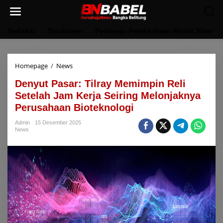
Lewati
ke
konten
Redaksi
Disclaimer
Pedoman Pemberitaan Media Siber
Denyut
Homepage
/
News
Pasar:
Denyut Pasar: Tilray Memimpin Reli
Tilray
Memimpin
Setelah Jam Kerja Seiring Melonjaknya
Reli
Perusahaan Bioteknologi
Setelah
Jam
Admin
15 Desember 2025
Kerja
News
Seiring
Melonjaknya
Perusahaan
Bioteknologi