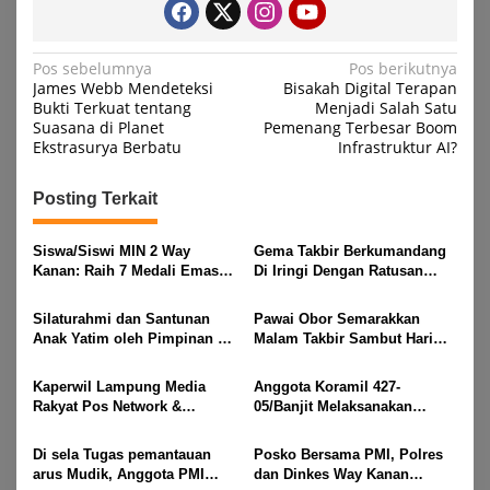
Navigasi
Pos sebelumnya
Pos berikutnya
James Webb Mendeteksi
Bisakah Digital Terapan
pos
Bukti Terkuat tentang
Menjadi Salah Satu
Suasana di Planet
Pemenang Terbesar Boom
Ekstrasurya Berbatu
Infrastruktur AI?
Posting Terkait
Siswa/Siswi MIN 2 Way
Gema Takbir Berkumandang
Kanan: Raih 7 Medali Emas
Di Iringi Dengan Ratusan
Dan 2 Mendali Perak Pada
Obor Terangi Langit Banjit,
Gubernur Lampung Cup 2
Rayakan Kemenangan Idul
Silaturahmi dan Santunan
Pawai Obor Semarakkan
Taekwondo Championship
Fitri 1447 H
Anak Yatim oleh Pimpinan PT
Malam Takbir Sambut Hari
2026
Buay Tumi Lampung Jelang
Raya IdulFitri 1447 H – 2026
Idul Fitri di Way Kanan
M, Di Kampung Simpang
Kaperwil Lampung Media
Anggota Koramil 427-
Asam, Kecamatan Banjit
Rakyat Pos Network &
05/Banjit Melaksanakan
Risalahpos
Pengamanan Pawai Ogoh
Network,Tergabung Di Forum
ogoh Di Wilayah Bali Sadhar,
Di sela Tugas pemantauan
Posko Bersama PMI, Polres
DPC KWRI, Way Kanan :
Kecamatan Banjit
arus Mudik, Anggota PMI
dan Dinkes Way Kanan
Mengucapkan Selamat Hari