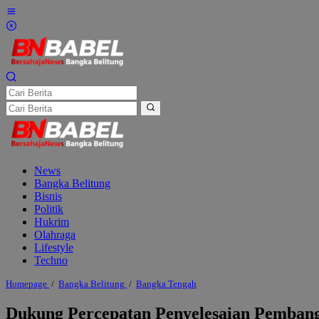
Lewati
ke
konten
News
Bangka Belitung
Bisnis
Politik
Hukrim
Olahraga
Lifestyle
Techno
Dukung
Homepage
/
Bangka Belitung
/
Bangka Tengah
Percepatan
Penyelesaian
Dukung Percepatan Penyelesaian Pembang
Pembangunan