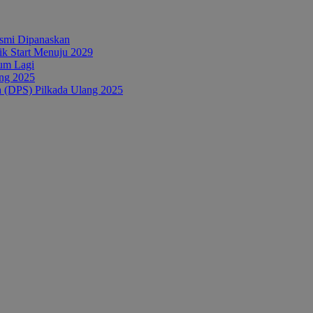
esmi Dipanaskan
tik Start Menuju 2029
um Lagi
ang 2025
a (DPS) Pilkada Ulang 2025