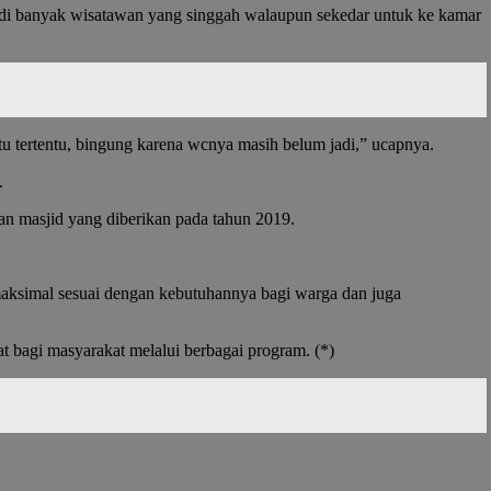
adi banyak wisatawan yang singgah walaupun sekedar untuk ke kamar
ktu tertentu, bingung karena wcnya masih belum jadi,” ucapnya.
.
n masjid yang diberikan pada tahun 2019.
maksimal sesuai dengan kebutuhannya bagi warga dan juga
 bagi masyarakat melalui berbagai program. (*)