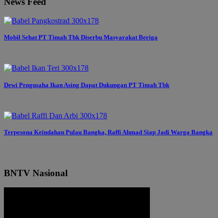
News Feed
Mobil Sehat PT Timah Tbk Diserbu Masyarakat Beriga
Dewi Pengusaha Ikan Asing Dapat Dukungan PT Timah Tbk
Terpesona Keindahan Pulau Bangka, Raffi Ahmad Siap Jadi Warga Bangka
BNTV Nasional