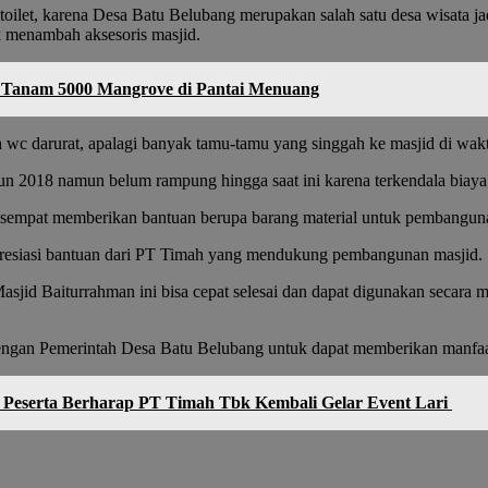
oilet, karena Desa Batu Belubang merupakan salah satu desa wisata j
uk menambah aksesoris masjid.
k Tanam 5000 Mangrove di Pantai Menuang
sih wc darurat, apalagi banyak tamu-tamu yang singgah ke masjid di wa
un 2018 namun belum rampung hingga saat ini karena terkendala biaya
sempat memberikan bantuan berupa barang material untuk pembanguna
esiasi bantuan dari PT Timah yang mendukung pembangunan masjid.
jid Baiturrahman ini bisa cepat selesai dan dapat digunakan secara 
dengan Pemerintah Desa Batu Belubang untuk dapat memberikan manfaat
 Peserta Berharap PT Timah Tbk Kembali Gelar Event Lari