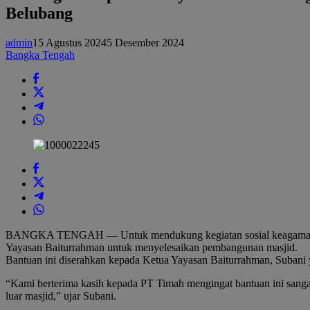
Belubang
Masjid,
PT
Timah
admin
15 Agustus 2024
5 Desember 2024
Serahkan
Bantuan
Bangka Tengah
ke
Yayasan
Baiturrahman
Desa
Batu
Belubang
BANGKA TENGAH — Untuk mendukung kegiatan sosial keagamaan m
Yayasan Baiturrahman untuk menyelesaikan pembangunan masjid.
Bantuan ini diserahkan kepada Ketua Yayasan Baiturrahman, Subani
“Kami berterima kasih kepada PT Timah mengingat bantuan ini sangat 
luar masjid,” ujar Subani.