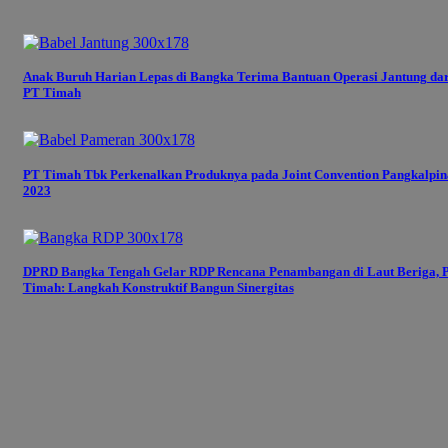
Anak Buruh Harian Lepas di Bangka Terima Bantuan Operasi Jantung dar
PT Timah
PT Timah Tbk Perkenalkan Produknya pada Joint Convention Pangkalpi
2023
DPRD Bangka Tengah Gelar RDP Rencana Penambangan di Laut Beriga, 
Timah: Langkah Konstruktif Bangun Sinergitas