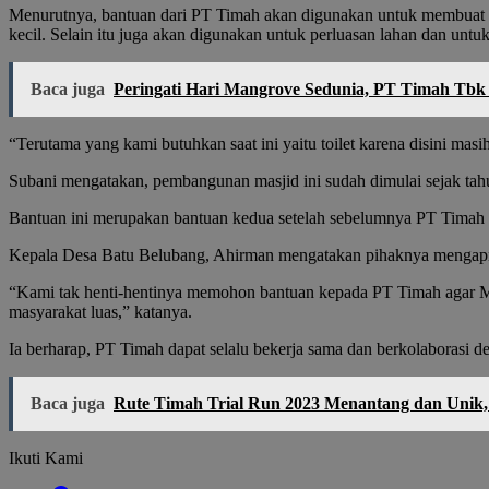
Menurutnya, bantuan dari PT Timah akan digunakan untuk membuat t
kecil. Selain itu juga akan digunakan untuk perluasan lahan dan unt
Baca juga
Peringati Hari Mangrove Sedunia, PT Timah Tb
“Terutama yang kami butuhkan saat ini yaitu toilet karena disini ma
Subani mengatakan, pembangunan masjid ini sudah dimulai sejak tah
Bantuan ini merupakan bantuan kedua setelah sebelumnya PT Timah 
Kepala Desa Batu Belubang, Ahirman mengatakan pihaknya mengapr
“Kami tak henti-hentinya memohon bantuan kepada PT Timah agar Mas
masyarakat luas,” katanya.
Ia berharap, PT Timah dapat selalu bekerja sama dan berkolaborasi 
Baca juga
Rute Timah Trial Run 2023 Menantang dan Unik,
Ikuti Kami