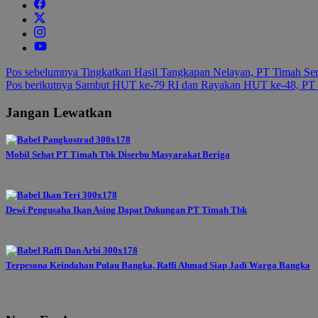
Navigasi
Pos sebelumnya
Tingkatkan Hasil Tangkapan Nelayan, PT Timah S
Pos berikutnya
Sambut HUT ke-79 RI dan Rayakan HUT ke-48, PT 
pos
Jangan Lewatkan
Mobil Sehat PT Timah Tbk Diserbu Masyarakat Beriga
Dewi Pengusaha Ikan Asing Dapat Dukungan PT Timah Tbk
Terpesona Keindahan Pulau Bangka, Raffi Ahmad Siap Jadi Warga Bangka