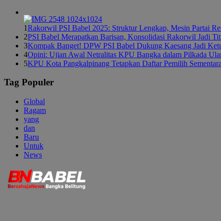
1
Rakorwil PSI Babel 2025: Struktur Lengkap, Mesin Partai R
2
PSI Babel Merapatkan Barisan, Konsolidasi Rakorwil Jadi Ti
3
Kompak Banget! DPW PSI Babel Dukung Kaesang Jadi Ket
4
Opini: Ujian Awal Netralitas KPU Bangka dalam Pilkada Ul
5
KPU Kota Pangkalpinang Tetapkan Daftar Pemilih Sementar
Tag Populer
Global
Ragam
yang
dan
Baru
Untuk
News