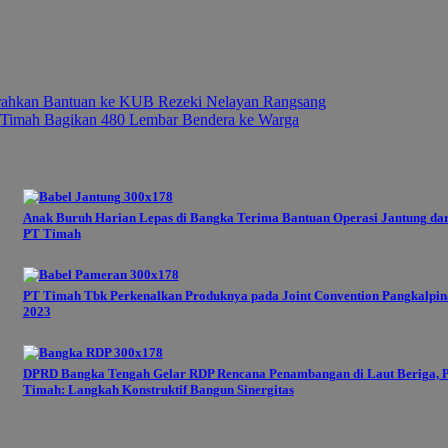
erahkan Bantuan ke KUB Rezeki Nelayan Rangsang
Timah Bagikan 480 Lembar Bendera ke Warga
Anak Buruh Harian Lepas di Bangka Terima Bantuan Operasi Jantung dar
PT Timah
PT Timah Tbk Perkenalkan Produknya pada Joint Convention Pangkalpi
2023
DPRD Bangka Tengah Gelar RDP Rencana Penambangan di Laut Beriga, 
Timah: Langkah Konstruktif Bangun Sinergitas