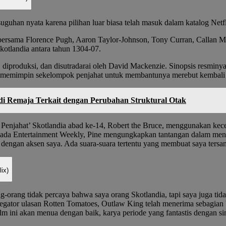
guhan nyata karena pilihan luar biasa telah masuk dalam katalog Netfl
bersama Florence Pugh, Aaron Taylor-Johnson, Tony Curran, Callan M
tlandia antara tahun 1304-07.
 diproduksi, dan disutradarai oleh David Mackenzie. Sinopsis resminya
an memimpin sekelompok penjahat untuk membantunya merebut kembali 
di Remaja Terkait dengan Perubahan Struktural Otak
ja Penjahat’ Skotlandia abad ke-14, Robert the Bruce, menggunakan ke
kepada Entertainment Weekly, Pine mengungkapkan tantangan dalam men
dengan aksen saya. Ada suara-suara tertentu yang membuat saya tersa
ix)
ang-orang tidak percaya bahwa saya orang Skotlandia, tapi saya juga tid
regator ulasan Rotten Tomatoes, Outlaw King telah menerima sebagian 
ilm ini akan menua dengan baik, karya periode yang fantastis dengan 