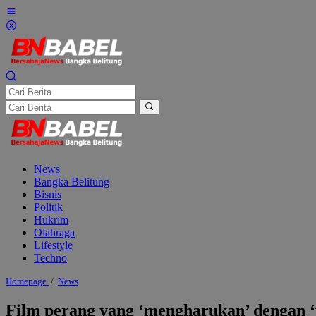
Lewati
ke
konten
News
Bangka Belitung
Bisnis
Politik
Hukrim
Olahraga
Lifestyle
Techno
Film
Homepage
/
News
perang
yang
Film perang yang ‘mengharukan’ dengan ‘
'mengharukan'