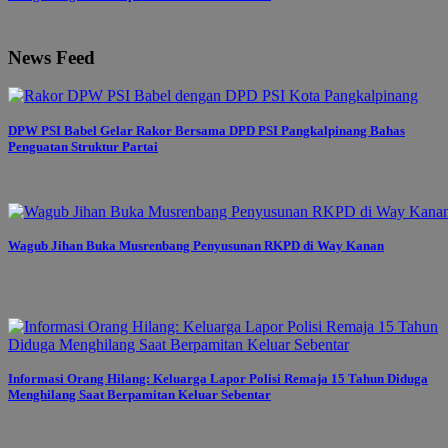
News Feed
DPW PSI Babel Gelar Rakor Bersama DPD PSI Pangkalpinang Bahas
Penguatan Struktur Partai
Wagub Jihan Buka Musrenbang Penyusunan RKPD di Way Kanan
Informasi Orang Hilang: Keluarga Lapor Polisi Remaja 15 Tahun Diduga
Menghilang Saat Berpamitan Keluar Sebentar