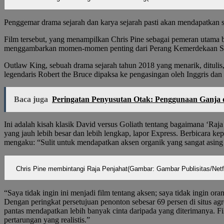
Penggemar drama sejarah dan karya sejarah pasti akan mendapatkan su
Film tersebut, yang menampilkan Chris Pine sebagai pemeran utama 
menggambarkan momen-momen penting dari Perang Kemerdekaan Sko
Outlaw King, sebuah drama sejarah tahun 2018 yang menarik, ditulis,
legendaris Robert the Bruce dipaksa ke pengasingan oleh Inggris d
Baca juga
Peringatan Penyusutan Otak: Penggunaan Ganja 
Ini adalah kisah klasik David versus Goliath tentang bagaimana ‘Ra
yang jauh lebih besar dan lebih lengkap, lapor Express. Berbicara 
mengaku: “Sulit untuk mendapatkan aksen organik yang sangat asing 
Chris Pine membintangi Raja Penjahat
(Gambar: Gambar Publisitas/Netfl
“Saya tidak ingin ini menjadi film tentang aksen; saya tidak ingin or
Dengan peringkat persetujuan penonton sebesar 69 persen di situs ag
pantas mendapatkan lebih banyak cinta daripada yang diterimanya. F
pertarungan yang realistis.”