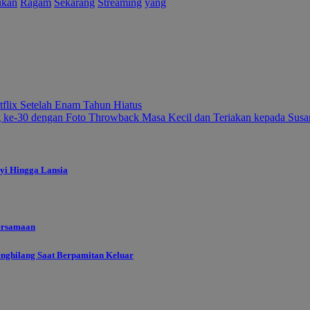
ukan
Ragam
Sekarang
Streaming
yang
flix Setelah Enam Tahun Hiatus
ke-30 dengan Foto Throwback Masa Kecil dan Teriakan kepada Susa
yi Hingga Lansia
ersamaan
enghilang Saat Berpamitan Keluar