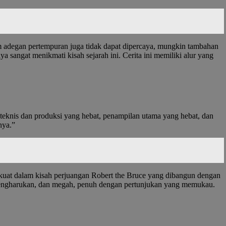
am adegan pertempuran juga tidak dapat dipercaya, mungkin tambahan
a sangat menikmati kisah sejarah ini. Cerita ini memiliki alur yang
 teknis dan produksi yang hebat, penampilan utama yang hebat, dan
nya.”
 kuat dalam kisah perjuangan Robert the Bruce yang dibangun dengan
 mengharukan, dan megah, penuh dengan pertunjukan yang memukau.