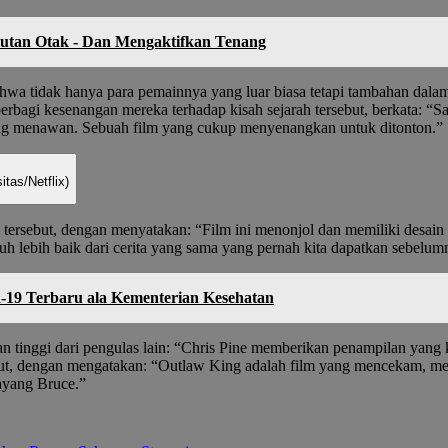
utan Otak - Dan Mengaktifkan Tenang
ahwa tidak hanya para pemainnya yang luar biasa tetapi tambahan dal
rbagi kesenangan mereka terhadap kisah sejarah tersebut, berkata: “Say
 yang menawan. Sebuah film yang cukup menyenangkan untuk ditonton.”
tas/Netflix)
 tersebut, dengan menyatakan: “Film ini menonjol dan memiliki desain
uh lebih baik dari cerita yang sama yang pernah kita dapatkan sebelum
d-19 Terbaru ala Kementerian Kesehatan
an tinggi dari pengulas lain: “Chris Pine memberikan penampilan yang
rsebut, dengan mengatakan: “Outlaw King adalah film yang mencekam,
ayang Bruce.”