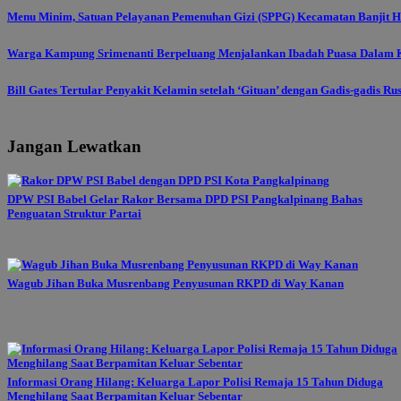
Menu Minim, Satuan Pelayanan Pemenuhan Gizi (SPPG) Kecamatan Banjit Ha
Warga Kampung Srimenanti Berpeluang Menjalankan Ibadah Puasa Dalam K
Bill Gates Tertular Penyakit Kelamin setelah ‘Gituan’ dengan Gadis-gadis Ru
Jangan Lewatkan
DPW PSI Babel Gelar Rakor Bersama DPD PSI Pangkalpinang Bahas
Penguatan Struktur Partai
Wagub Jihan Buka Musrenbang Penyusunan RKPD di Way Kanan
Informasi Orang Hilang: Keluarga Lapor Polisi Remaja 15 Tahun Diduga
Menghilang Saat Berpamitan Keluar Sebentar