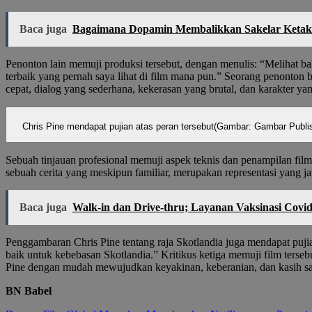
Baca juga
Bagaimana Dopamin Membalikkan Sakelar Ketak
Penonton lain memuji produksi tersebut, dengan menulis: “Melihat b
terbaik yang pernah saya lihat di film mana pun.” Seorang penonton be
cepat, dialog yang sederhana, kekerasan yang brutal, dan karakter
Chris Pine mendapat pujian atas peran tersebut
(Gambar: Gambar Publisi
Sebuah tinjauan profesional memuji aspek teknis dan penampilan film
sebuah cerita yang meskipun familiar, merupakan representasi yang ja
Baca juga
Walk-in dan Drive-thru; Layanan Vaksinasi Covi
Penggambaran Chris Pine tentang raja Skotlandia juga mendapat puji
baik untuk kebebasan Skotlandia.” Kritikus ketiga memuji film te
Pine dengan mudah mewujudkan keyakinan, keberanian, dan kasih s
BN Babel