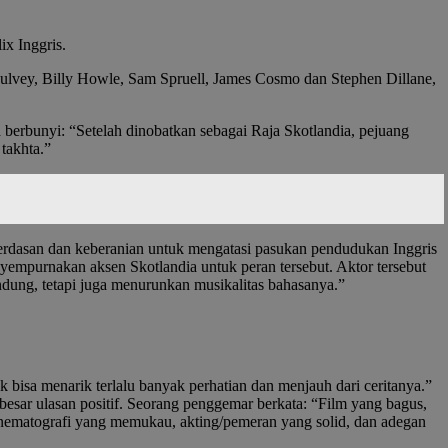
ix Inggris.
ulvey, Billy Howle, Sam Spruell, James Cosmo dan Stephen Dillane,
 berbunyi: “Setelah dinobatkan sebagai Raja Skotlandia, pejuang
takhta.”
cerdasan dan keberanian untuk mengatasi pasukan pendudukan Inggris
yempurnakan aksen Skotlandia untuk peran tersebut. Aktor tersebut
ndung, tetapi juga menurunkan musikalitas bahasanya.”
ak bisa menarik terlalu banyak perhatian dan menjauh dari ceritanya.”
besar ulasan positif. Seorang penggemar berkata: “Film yang bagus,
sinematografi yang memukau, akting/pemeran yang solid, dan adegan