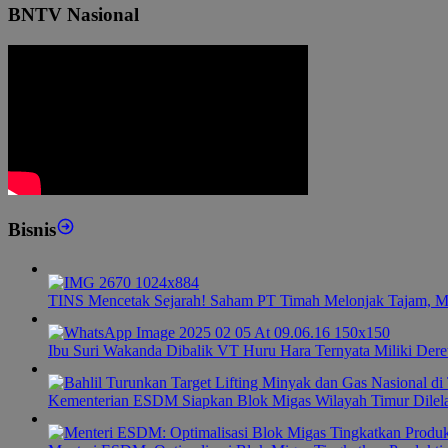
BNTV Nasional
Bisnis
TINS Mencetak Sejarah! Saham PT Timah Melonjak Tajam, M
Ibu Suri Wakanda Dibalik VT Huru Hara Ternyata Miliki Dere
Kementerian ESDM Siapkan Blok Migas Wilayah Timur Dilel