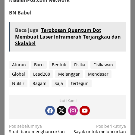
BN Babel
Baca juga
Terobosan Quantum Dot
Membuat Laser Inframerah Terjangkau dan
Skalabel
Aturan
Baru
Bentuk
Fisika
Fisikawan
Global
Lead208
Melanggar
Mendasar
Nuklir
Ragam
Saja
tertegun
Ikuti Kami
Navigasi
Pos sebelumnya
Pos berikutnya
Studi baru menghancurkan
Sayak untuk meluncurkan