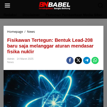
Lewati
ke
konten
Redaksi
Disclaimer
Pedoman Pemberitaan Media Siber
Fisikawan
Homepage
/
News
Tertegun:
Fisikawan Tertegun: Bentuk Lead-208
Bentuk
Lead-
baru saja melanggar aturan mendasar
208
fisika nuklir
baru
saja
Admin
14 Maret 2025
melanggar
News
aturan
mendasar
fisika
nuklir