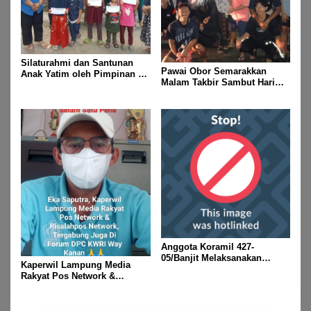
Silaturahmi dan Santunan
Pawai Obor Semarakkan
Anak Yatim oleh Pimpinan PT
Malam Takbir Sambut Hari
Buay Tumi Lampung Jelang
Raya IdulFitri 1447 H – 2026
Idul Fitri di Way Kanan
M, Di Kampung Simpang
Asam, Kecamatan Banjit
Anggota Koramil 427-
05/Banjit Melaksanakan
Kaperwil Lampung Media
Pengamanan Pawai Ogoh
Rakyat Pos Network &
ogoh Di Wilayah Bali Sadhar,
Risalahpos
Kecamatan Banjit
Network,Tergabung Di Forum
DPC KWRI, Way Kanan :