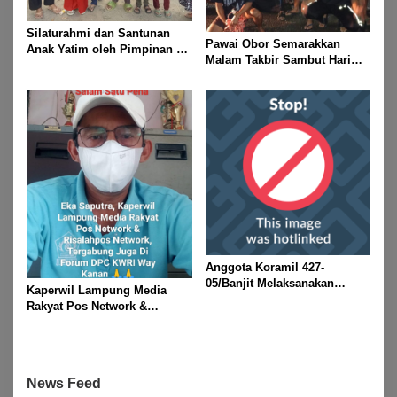
Silaturahmi dan Santunan
Pawai Obor Semarakkan
Anak Yatim oleh Pimpinan PT
Malam Takbir Sambut Hari
Buay Tumi Lampung Jelang
Raya IdulFitri 1447 H – 2026
Idul Fitri di Way Kanan
M, Di Kampung Simpang
Asam, Kecamatan Banjit
Anggota Koramil 427-
05/Banjit Melaksanakan
Kaperwil Lampung Media
Pengamanan Pawai Ogoh
Rakyat Pos Network &
ogoh Di Wilayah Bali Sadhar,
Risalahpos
Kecamatan Banjit
Network,Tergabung Di Forum
DPC KWRI, Way Kanan :
Mengucapkan Selamat Hari
News Feed
Raya Idul Fitri 1447 Hijriah-