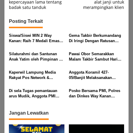
pos
kepercayaan lama tentang
alat janji untuk
badak satu tanduk
merampingkan klien
Posting Terkait
Siswa/Siswi MIN 2 Way
Gema Takbir Berkumandang
Kanan: Raih 7 Medali Emas
Di Iringi Dengan Ratusan
Dan 2 Mendali Perak Pada
Obor Terangi Langit Banjit,
Gubernur Lampung Cup 2
Rayakan Kemenangan Idul
Silaturahmi dan Santunan
Pawai Obor Semarakkan
Taekwondo Championship
Fitri 1447 H
Anak Yatim oleh Pimpinan PT
Malam Takbir Sambut Hari
2026
Buay Tumi Lampung Jelang
Raya IdulFitri 1447 H – 2026
Idul Fitri di Way Kanan
M, Di Kampung Simpang
Kaperwil Lampung Media
Anggota Koramil 427-
Asam, Kecamatan Banjit
Rakyat Pos Network &
05/Banjit Melaksanakan
Risalahpos
Pengamanan Pawai Ogoh
Network,Tergabung Di Forum
ogoh Di Wilayah Bali Sadhar,
Di sela Tugas pemantauan
Posko Bersama PMI, Polres
DPC KWRI, Way Kanan :
Kecamatan Banjit
arus Mudik, Anggota PMI
dan Dinkes Way Kanan
Mengucapkan Selamat Hari
Rahmat Shali Akbar. S. STP.
Pantau Arus Lalu Lintas,
Raya Idul Fitri 1447 Hijriah-
M. Si,,Tinggalkan Pos Pantau
Kondisi Ramai Lancar
2026 M
Demi Selamatkan Nyawa
Jangan Lewatkan
Bocah 7 Tahun