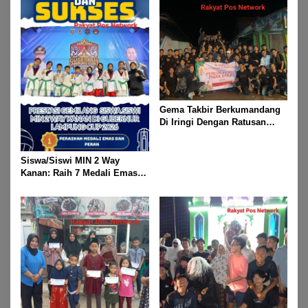
Gema Takbir Berkumandang
Di Iringi Dengan Ratusan
Obor Terangi Langit Banjit,
Rayakan Kemenangan Idul
Fitri 1447 H
Siswa/Siswi MIN 2 Way
Kanan: Raih 7 Medali Emas
Dan 2 Mendali Perak Pada
Gubernur Lampung Cup 2
Taekwondo Championship
2026