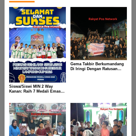
2026 M
Gema Takbir Berkumandang
Di Iringi Dengan Ratusan
Obor Terangi Langit Banjit,
Rayakan Kemenangan Idul
Fitri 1447 H
Siswa/Siswi MIN 2 Way
Kanan: Raih 7 Medali Emas
Dan 2 Mendali Perak Pada
Gubernur Lampung Cup 2
Taekwondo Championship
2026