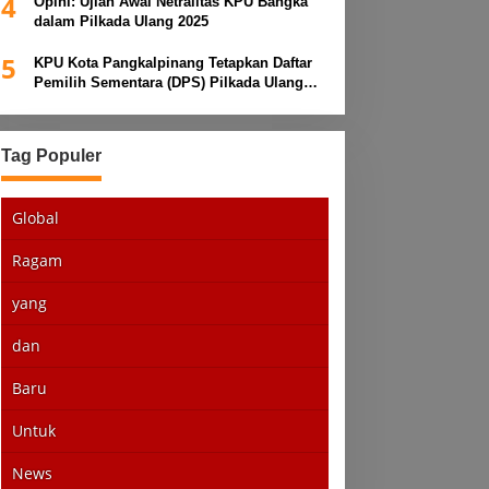
4
Opini: Ujian Awal Netralitas KPU Bangka
dalam Pilkada Ulang 2025
5
KPU Kota Pangkalpinang Tetapkan Daftar
Pemilih Sementara (DPS) Pilkada Ulang
2025
Tag Populer
Global
Ragam
yang
dan
Baru
Untuk
News