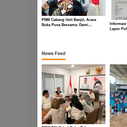
PNM Cabang Unit Banjit, Acara
Informasi
Buka Pusa Bersama: Demi
Lapor Pol
Mempererat Kebersamaan
Diduga M
Berpamita
News Feed