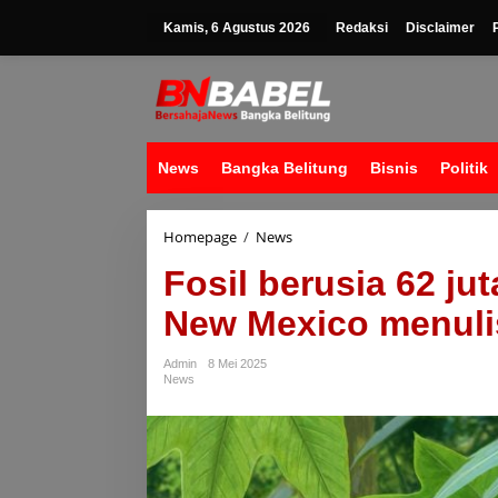
Lewati
ke
Kamis, 6 Agustus 2026
Redaksi
Disclaimer
konten
News
Bangka Belitung
Bisnis
Politik
Fosil
Homepage
/
News
berusia
Fosil berusia 62 ju
62
juta
New Mexico menuli
tahun
yang
ditemukan
Admin
8 Mei 2025
di
News
New
Mexico
menulis
ulang
sejarah
mamalia