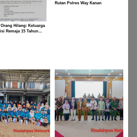
Rutan Polres Way Kanan
 Orang Hilang: Keluarga
isi Remaja 15 Tahun
enghilang Saat
n Keluar Sebentar