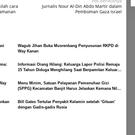
Pos berikutnya
ilah cara
Jurnalis Nour Al-Din Abdo Martir dalam
keamanan
Pemboman Gaza Israel
ni
Wagub Jihan Buka Musrenbang Penyusunan RKPD di
Way Kanan
ama:
Informasi Orang Hilang: Keluarga Lapor Polisi Remaja
15 Tahun Diduga Menghilang Saat Berpamitan Keluar
Sebentar
 Way
Menu Minim, Satuan Pelayanan Pemenuhan Gizi
(SPPG) Kecamatan Banjit Harus Jelaskan Kemana Nilai
Per Porsi?
ankan
Bill Gates Tertular Penyakit Kelamin setelah ‘Gituan’
dengan Gadis-gadis Rusia