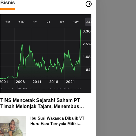
Bisnis
TINS Mencetak Sejarah! Saham PT
Timah Melonjak Tajam, Menembus
Langit Bursa
Ibu Suri Wakanda Dibalik VT
Huru Hara Ternyata Miliki
Deretan Usaha