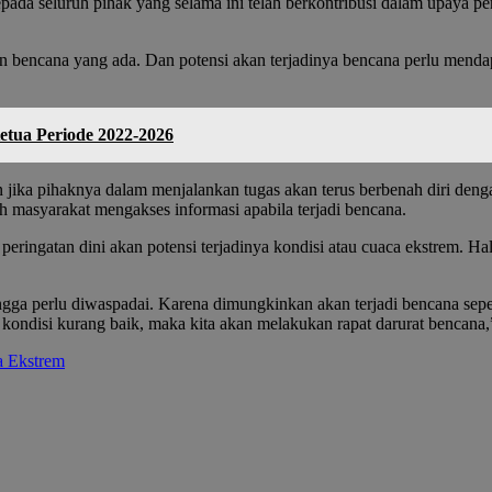
ada seluruh pihak yang selama ini telah berkontribusi dalam upaya p
n bencana yang ada. Dan potensi akan terjadinya bencana perlu mendap
etua Periode 2022-2026
ika pihaknya dalam menjalankan tugas akan terus berbenah diri deng
masyarakat mengakses informasi apabila terjadi bencana.
ngatan dini akan potensi terjadinya kondisi atau cuaca ekstrem. Hal
ga perlu diwaspadai. Karena dimungkinkan akan terjadi bencana seperti 
ondisi kurang baik, maka kita akan melakukan rapat darurat bencana,
a Ekstrem