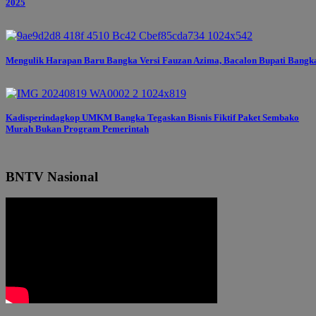
2025
Mengulik Harapan Baru Bangka Versi Fauzan Azima, Bacalon Bupati Bangk
Kadisperindagkop UMKM Bangka Tegaskan Bisnis Fiktif Paket Sembako
Murah Bukan Program Pemerintah
BNTV Nasional