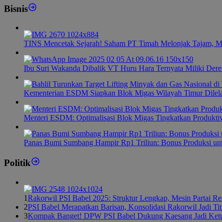
Bisnis
TINS Mencetak Sejarah! Saham PT Timah Melonjak Tajam, M
Ibu Suri Wakanda Dibalik VT Huru Hara Ternyata Miliki Dere
Kementerian ESDM Siapkan Blok Migas Wilayah Timur Dilel
Menteri ESDM: Optimalisasi Blok Migas Tingkatkan Produktiv
Panas Bumi Sumbang Hampir Rp1 Triliun: Bonus Produksi u
Politik
1
Rakorwil PSI Babel 2025: Struktur Lengkap, Mesin Partai R
2
PSI Babel Merapatkan Barisan, Konsolidasi Rakorwil Jadi Ti
3
Kompak Banget! DPW PSI Babel Dukung Kaesang Jadi Ket