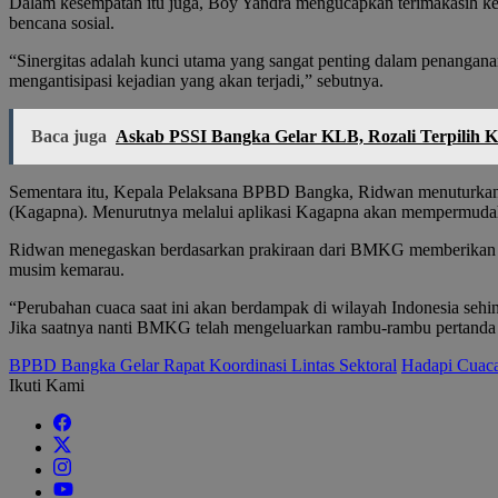
Dalam kesempatan itu juga, Boy Yandra mengucapkan terimakasih kep
bencana sosial.
“Sinergitas adalah kunci utama yang sangat penting dalam penangana
mengantisipasi kejadian yang akan terjadi,” sebutnya.
Baca juga
Askab PSSI Bangka Gelar KLB, Rozali Terpilih K
Sementara itu, Kepala Pelaksana BPBD Bangka, Ridwan menuturkan j
(Kagapna). Menurutnya melalui aplikasi Kagapna akan mempermudah 
Ridwan menegaskan berdasarkan prakiraan dari BMKG memberikan peri
musim kemarau.
“Perubahan cuaca saat ini akan berdampak di wilayah Indonesia sehing
Jika saatnya nanti BMKG telah mengeluarkan rambu-rambu pertanda k
BPBD Bangka Gelar Rapat Koordinasi Lintas Sektoral
Hadapi Cuac
Ikuti Kami