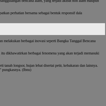
enanggulangan bencana alam, yang terjadi akibat non alam maupun
atkan perhatian bersama sebagai bentuk responsif dala
an melakukan berbagai inovasi seperti Bangka Tanggal Bencana
 itu dikhawatirkan berbagai fenomena yang akan terjadi memasuki
tanah longsor, hujan lebat disertai petir, kebakaran dan lainnya.
” pungkasnya. (Ibnu)