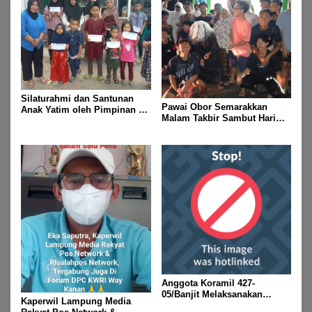
Silaturahmi dan Santunan
Pawai Obor Semarakkan
Anak Yatim oleh Pimpinan PT
Malam Takbir Sambut Hari
Buay Tumi Lampung Jelang
Raya IdulFitri 1447 H – 2026
Idul Fitri di Way Kanan
M, Di Kampung Simpang
Asam, Kecamatan Banjit
Anggota Koramil 427-
05/Banjit Melaksanakan
Kaperwil Lampung Media
Pengamanan Pawai Ogoh