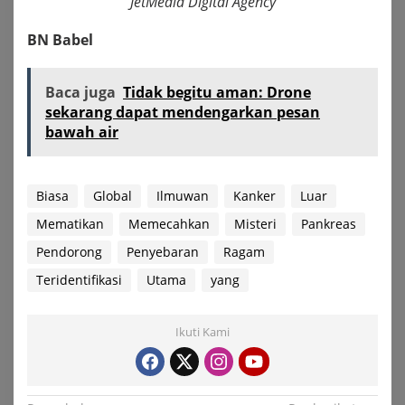
JetMedia Digital Agency
BN Babel
Baca juga
Tidak begitu aman: Drone
sekarang dapat mendengarkan pesan
bawah air
Biasa
Global
Ilmuwan
Kanker
Luar
Mematikan
Memecahkan
Misteri
Pankreas
Pendorong
Penyebaran
Ragam
Teridentifikasi
Utama
yang
Ikuti Kami