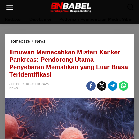
Lewati
ke
konten
Redaksi
Disclaimer
Pedoman Pemberitaan Media Siber
Ilmuwan
Homepage
/
News
Memecahkan
Ilmuwan Memecahkan Misteri Kanker
Misteri
Kanker
Pankreas: Pendorong Utama
Pankreas:
Penyebaran Mematikan yang Luar Biasa
Pendorong
Teridentifikasi
Utama
Penyebaran
Admin
9 Desember 2025
Mematikan
News
yang
Luar
Biasa
Teridentifikasi