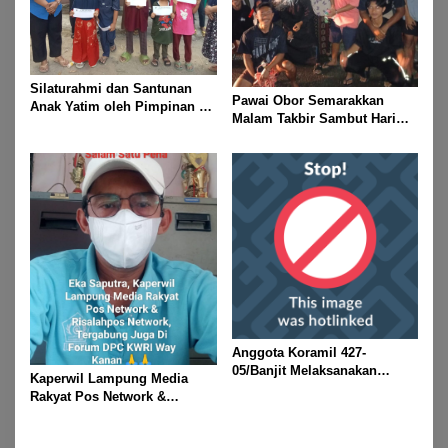
Silaturahmi dan Santunan
Pawai Obor Semarakkan
Anak Yatim oleh Pimpinan PT
Malam Takbir Sambut Hari
Buay Tumi Lampung Jelang
Raya IdulFitri 1447 H – 2026
Idul Fitri di Way Kanan
M, Di Kampung Simpang
Asam, Kecamatan Banjit
Anggota Koramil 427-
05/Banjit Melaksanakan
Kaperwil Lampung Media
Pengamanan Pawai Ogoh
Rakyat Pos Network &
ogoh Di Wilayah Bali Sadhar,
Risalahpos
Kecamatan Banjit
Network,Tergabung Di Forum