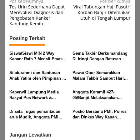
Navigasi
Pos sebelumnya
Pos berikutnya
Tes Urin Sederhana Dapat
Viral Tabungan Haji Pasutri
pos
Merevolusi Diagnosis dan
Korban Banjir Ditemukan
Pengobatan Kanker
Utuh di Tengah Lumpur
Kandung Kemih
Posting Terkait
Siswa/Siswi MIN 2 Way
Gema Takbir Berkumandang
Kanan: Raih 7 Medali Emas
Di Iringi Dengan Ratusan
Dan 2 Mendali Perak Pada
Obor Terangi Langit Banjit,
Gubernur Lampung Cup 2
Rayakan Kemenangan Idul
Silaturahmi dan Santunan
Pawai Obor Semarakkan
Taekwondo Championship
Fitri 1447 H
Anak Yatim oleh Pimpinan PT
Malam Takbir Sambut Hari
2026
Buay Tumi Lampung Jelang
Raya IdulFitri 1447 H – 2026
Idul Fitri di Way Kanan
M, Di Kampung Simpang
Kaperwil Lampung Media
Anggota Koramil 427-
Asam, Kecamatan Banjit
Rakyat Pos Network &
05/Banjit Melaksanakan
Risalahpos
Pengamanan Pawai Ogoh
Network,Tergabung Di Forum
ogoh Di Wilayah Bali Sadhar,
Di sela Tugas pemantauan
Posko Bersama PMI, Polres
DPC KWRI, Way Kanan :
Kecamatan Banjit
arus Mudik, Anggota PMI
dan Dinkes Way Kanan
Mengucapkan Selamat Hari
Rahmat Shali Akbar. S. STP.
Pantau Arus Lalu Lintas,
Raya Idul Fitri 1447 Hijriah-
M. Si,,Tinggalkan Pos Pantau
Kondisi Ramai Lancar
2026 M
Demi Selamatkan Nyawa
Jangan Lewatkan
Bocah 7 Tahun