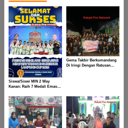
Gema Takbir Berkumandang
Di Iringi Dengan Ratusan
Obor Terangi Langit Banjit,
Rayakan Kemenangan Idul
Fitri 1447 H
Siswa/Siswi MIN 2 Way
Kanan: Raih 7 Medali Emas
Dan 2 Mendali Perak Pada
Gubernur Lampung Cup 2
Taekwondo Championship
2026