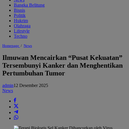
Bangka Belitung
Bisnis
Politik
Hukrim
Olahraga
Lifestyle
Techno
Ilmuwan
Homepage
/
News
Mencairkan
“Pusat
Ilmuwan Mencairkan “Pusat Kekuatan”
Kekuatan”
Tersembunyi Kanker dan Menghentikan
Tersembunyi
Kanker
Pertumbuhan Tumor
dan
Menghentikan
Pertumbuhan
admin
12 Desember 2025
Tumor
News