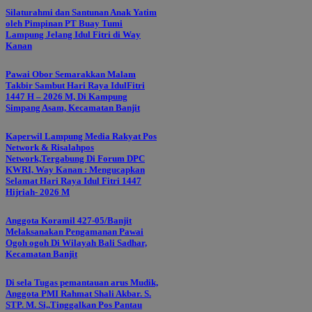
Silaturahmi dan Santunan Anak Yatim
oleh Pimpinan PT Buay Tumi
Lampung Jelang Idul Fitri di Way
Kanan
Pawai Obor Semarakkan Malam
Takbir Sambut Hari Raya IdulFitri
1447 H – 2026 M, Di Kampung
Simpang Asam, Kecamatan Banjit
Kaperwil Lampung Media Rakyat Pos
Network & Risalahpos
Network,Tergabung Di Forum DPC
KWRI, Way Kanan : Mengucapkan
Selamat Hari Raya Idul Fitri 1447
Hijriah- 2026 M
Anggota Koramil 427-05/Banjit
Melaksanakan Pengamanan Pawai
Ogoh ogoh Di Wilayah Bali Sadhar,
Kecamatan Banjit
Di sela Tugas pemantauan arus Mudik,
Anggota PMI Rahmat Shali Akbar. S.
STP. M. Si,,Tinggalkan Pos Pantau