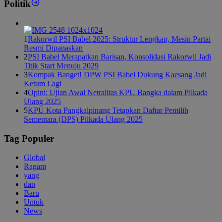
Politik
1
Rakorwil PSI Babel 2025: Struktur Lengkap, Mesin Partai
Resmi Dipanaskan
2
PSI Babel Merapatkan Barisan, Konsolidasi Rakorwil Jadi
Titik Start Menuju 2029
3
Kompak Banget! DPW PSI Babel Dukung Kaesang Jadi
Ketum Lagi
4
Opini: Ujian Awal Netralitas KPU Bangka dalam Pilkada
Ulang 2025
5
KPU Kota Pangkalpinang Tetapkan Daftar Pemilih
Sementara (DPS) Pilkada Ulang 2025
Tag Populer
Global
Ragam
yang
dan
Baru
Untuk
News