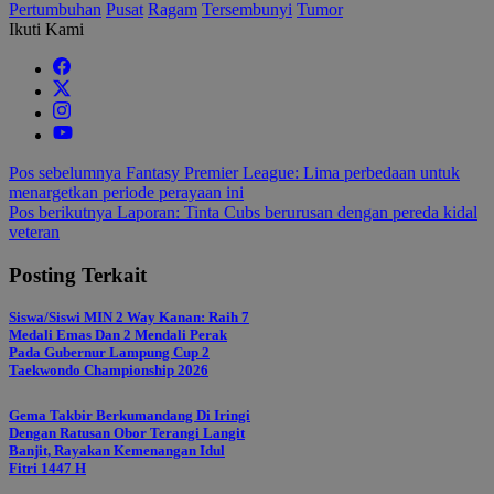
Pertumbuhan
Pusat
Ragam
Tersembunyi
Tumor
Ikuti Kami
Navigasi
Pos sebelumnya
Fantasy Premier League: Lima perbedaan untuk
menargetkan periode perayaan ini
pos
Pos berikutnya
Laporan: Tinta Cubs berurusan dengan pereda kidal
veteran
Posting Terkait
Siswa/Siswi MIN 2 Way Kanan: Raih 7
Medali Emas Dan 2 Mendali Perak
Pada Gubernur Lampung Cup 2
Taekwondo Championship 2026
Gema Takbir Berkumandang Di Iringi
Dengan Ratusan Obor Terangi Langit
Banjit, Rayakan Kemenangan Idul
Fitri 1447 H