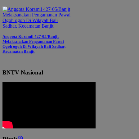
Anggota Koramil 427-05/Banjit
Melaksanakan Pengamanan Pawai
Ogoh ogoh Di Wilayah Bali Sadhar,
Kecamatan Banjit
BNTV Nasional