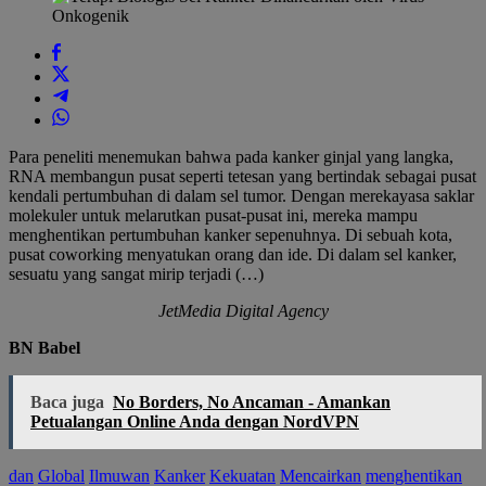
Para peneliti menemukan bahwa pada kanker ginjal yang langka,
RNA membangun pusat seperti tetesan yang bertindak sebagai pusat
kendali pertumbuhan di dalam sel tumor. Dengan merekayasa saklar
molekuler untuk melarutkan pusat-pusat ini, mereka mampu
menghentikan pertumbuhan kanker sepenuhnya. Di sebuah kota,
pusat coworking menyatukan orang dan ide. Di dalam sel kanker,
sesuatu yang sangat mirip terjadi (…)
JetMedia Digital Agency
BN Babel
Baca juga
No Borders, No Ancaman - Amankan
Petualangan Online Anda dengan NordVPN
dan
Global
Ilmuwan
Kanker
Kekuatan
Mencairkan
menghentikan