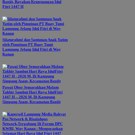
Banjit, Rayakan Kemenangan Idul
Fitri 1447 H
Silaturahmi dan Santunan Anak Yatim
oleh Pimpinan PT Buay Tumi
Lampung Jelang Idul Fitri di Way
Kanan
Pawai Obor Semarakkan Malam
Takbir Sambut Hari Raya IdulFitri
1447 H – 2026 M, Di Kampung
Simpang Asam, Kecamatan Banjit