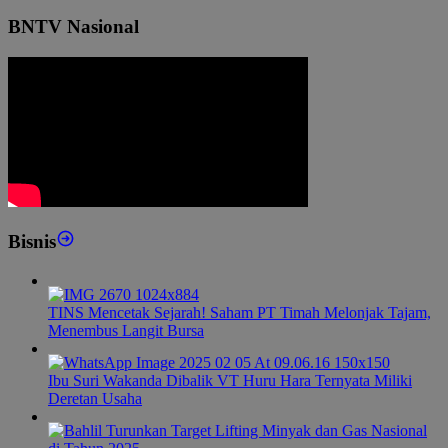
BNTV Nasional
Bisnis
TINS Mencetak Sejarah! Saham PT Timah Melonjak Tajam,
Menembus Langit Bursa
Ibu Suri Wakanda Dibalik VT Huru Hara Ternyata Miliki
Deretan Usaha