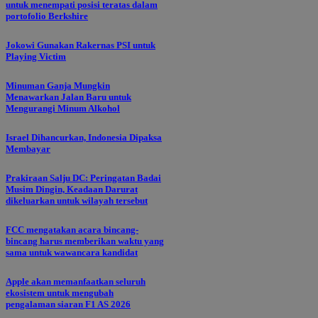
untuk menempati posisi teratas dalam
portofolio Berkshire
Jokowi Gunakan Rakernas PSI untuk
Playing Victim
Minuman Ganja Mungkin
Menawarkan Jalan Baru untuk
Mengurangi Minum Alkohol
Israel Dihancurkan, Indonesia Dipaksa
Membayar
Prakiraan Salju DC: Peringatan Badai
Musim Dingin, Keadaan Darurat
dikeluarkan untuk wilayah tersebut
FCC mengatakan acara bincang-
bincang harus memberikan waktu yang
sama untuk wawancara kandidat
Apple akan memanfaatkan seluruh
ekosistem untuk mengubah
pengalaman siaran F1 AS 2026