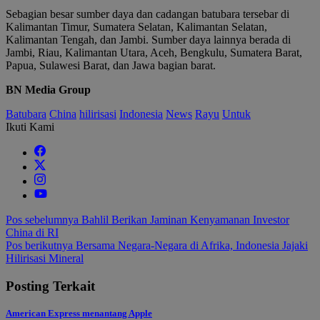
Sebagian besar sumber daya dan cadangan batubara tersebar di
Kalimantan Timur, Sumatera Selatan, Kalimantan Selatan,
Kalimantan Tengah, dan Jambi. Sumber daya lainnya berada di
Jambi, Riau, Kalimantan Utara, Aceh, Bengkulu, Sumatera Barat,
Papua, Sulawesi Barat, dan Jawa bagian barat.
BN Media Group
Batubara
China
hilirisasi
Indonesia
News
Rayu
Untuk
Ikuti Kami
Navigasi
Pos sebelumnya
Bahlil Berikan Jaminan Kenyamanan Investor
China di RI
pos
Pos berikutnya
Bersama Negara-Negara di Afrika, Indonesia Jajaki
Hilirisasi Mineral
Posting Terkait
American Express menantang Apple