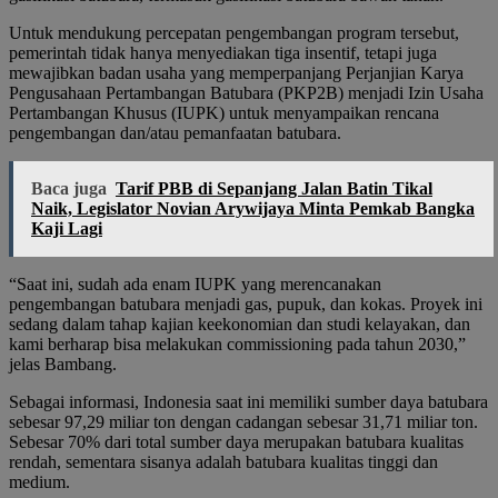
Untuk mendukung percepatan pengembangan program tersebut,
pemerintah tidak hanya menyediakan tiga insentif, tetapi juga
mewajibkan badan usaha yang memperpanjang Perjanjian Karya
Pengusahaan Pertambangan Batubara (PKP2B) menjadi Izin Usaha
Pertambangan Khusus (IUPK) untuk menyampaikan rencana
pengembangan dan/atau pemanfaatan batubara.
Baca juga
Tarif PBB di Sepanjang Jalan Batin Tikal
Naik, Legislator Novian Arywijaya Minta Pemkab Bangka
Kaji Lagi
“Saat ini, sudah ada enam IUPK yang merencanakan
pengembangan batubara menjadi gas, pupuk, dan kokas. Proyek ini
sedang dalam tahap kajian keekonomian dan studi kelayakan, dan
kami berharap bisa melakukan commissioning pada tahun 2030,”
jelas Bambang.
Sebagai informasi, Indonesia saat ini memiliki sumber daya batubara
sebesar 97,29 miliar ton dengan cadangan sebesar 31,71 miliar ton.
Sebesar 70% dari total sumber daya merupakan batubara kualitas
rendah, sementara sisanya adalah batubara kualitas tinggi dan
medium.