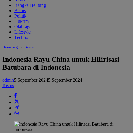
Bangka Belitung
Bisnis
Politik
Hukrim
Olahraga
Lifestyle
Techno
Indonesia
Homepage
/
Bisnis
Rayu
China
Indonesia Rayu China untuk Hilirisasi
untuk
Batubara di Indonesia
Hilirisasi
Batubara
di
admin
5 September 2024
5 September 2024
Indonesia
Bisnis