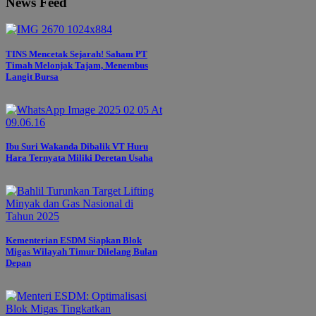
News Feed
TINS Mencetak Sejarah! Saham PT
Timah Melonjak Tajam, Menembus
Langit Bursa
Ibu Suri Wakanda Dibalik VT Huru
Hara Ternyata Miliki Deretan Usaha
Kementerian ESDM Siapkan Blok
Migas Wilayah Timur Dilelang Bulan
Depan