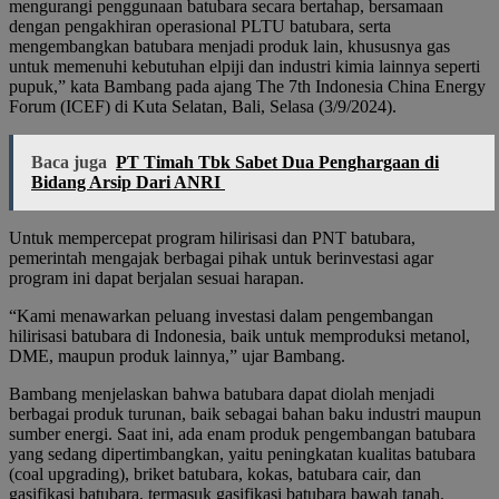
mengurangi penggunaan batubara secara bertahap, bersamaan
dengan pengakhiran operasional PLTU batubara, serta
mengembangkan batubara menjadi produk lain, khususnya gas
untuk memenuhi kebutuhan elpiji dan industri kimia lainnya seperti
pupuk,” kata Bambang pada ajang The 7th Indonesia China Energy
Forum (ICEF) di Kuta Selatan, Bali, Selasa (3/9/2024).
Baca juga
PT Timah Tbk Sabet Dua Penghargaan di
Bidang Arsip Dari ANRI
Untuk mempercepat program hilirisasi dan PNT batubara,
pemerintah mengajak berbagai pihak untuk berinvestasi agar
program ini dapat berjalan sesuai harapan.
“Kami menawarkan peluang investasi dalam pengembangan
hilirisasi batubara di Indonesia, baik untuk memproduksi metanol,
DME, maupun produk lainnya,” ujar Bambang.
Bambang menjelaskan bahwa batubara dapat diolah menjadi
berbagai produk turunan, baik sebagai bahan baku industri maupun
sumber energi. Saat ini, ada enam produk pengembangan batubara
yang sedang dipertimbangkan, yaitu peningkatan kualitas batubara
(coal upgrading), briket batubara, kokas, batubara cair, dan
gasifikasi batubara, termasuk gasifikasi batubara bawah tanah.