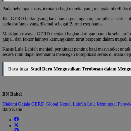
Pada beberapa kasus, terutama bagi mereka yang mengalami refluks di
Jika GERD berlangsung lama tanpa penanganan, komplikasi serius bisa 
pada esofagus yang dikenal sebagai Barrett esophagus.
Meskipun riwayat GERD menjadi bagian dari gambaran kesehatan Lula
ginjal, dan faktor lainnya kemungkinan turut berperan dalam tragedi in
Kasus Lula Lahfah menjadi pengingat penting bagi masyarakat untuk
secara rutin dapat membantu mencegah komplikasi serius di masa dep
Baca juga
Studi Baru Mengusulkan Terobosan dalam Mengur
BN Babel
Dialami
Gejala
GERD
Global
Kenali
Lahfah
Lula
Meninggal
Penyak
Ikuti Kami