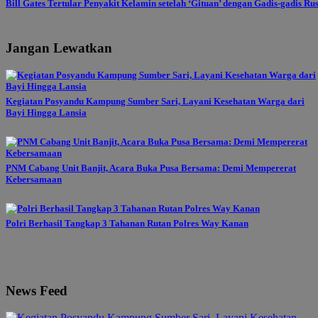
Bill Gates Tertular Penyakit Kelamin setelah ‘Gituan’ dengan Gadis-gadis Ru
Jangan Lewatkan
Kegiatan Posyandu Kampung Sumber Sari, Layani Kesehatan Warga dari
Bayi Hingga Lansia
PNM Cabang Unit Banjit, Acara Buka Pusa Bersama: Demi Mempererat
Kebersamaan
Polri Berhasil Tangkap 3 Tahanan Rutan Polres Way Kanan
News Feed