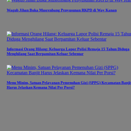
Wagub Jihan Buka Musrenbang Penyusunan RKPD di Way Kanan
Informasi Orang Hilang: Keluarga Lapor Polisi Remaja 15 Tahun Diduga
Menghilang Saat Berpamitan Keluar Sebentar
Menu Minim, Satuan Pelayanan Pemenuhan Gizi (SPPG) Kecamatan Banji
Harus Jelaskan Kemana Nilai Per Porsi?