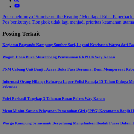
Navigasi
Pos sebelumnya
‘Sunrise on the Reaping’ Mendapat Edisi Paperback
Pos berikutnya
Tiongkok tidak lagi menjadi prioritas keamanan utam
pos
Posting Terkait
Kegiatan Posyandu Kampung Sumber Sari, Layani Kesehatan Warga dari Ba
Wagub Jihan Buka Musrenbang Penyusunan RKPD di Way Kanan
PNM Cabang Unit Banjit, Acara Buka Pusa Bersama: Demi Mempererat Keb
Informasi Orang Hilang: Keluarga Lapor Polisi Remaja 15 Tahun Diduga M
Sebentar
Polri Berhasil Tangkap 3 Tahanan Rutan Polres Way Kanan
Menu Minim, Satuan Pelayanan Pemenuhan Gizi (SPPG) Kecamatan Banjit Ha
Warga Kampung Srimenanti Berpeluang Menjalankan Ibadah Puasa Dalam K