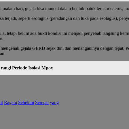
 malam hari, gejala bisa muncul dalam bentuk batuk terus-menerus, rad
terjadi, seperti esofagitis (peradangan dan luka pada esofagus), peny
, tetapi belum ada bukti kondisi ini menjadi penyebab langsung kemat
i.
 mengenali gejala GERD sejak dini dan menanganinya dengan tepat. Pe
an.
angi Periode Isolasi Mpox
it
Ragam
Sebelum
Sempat
yang