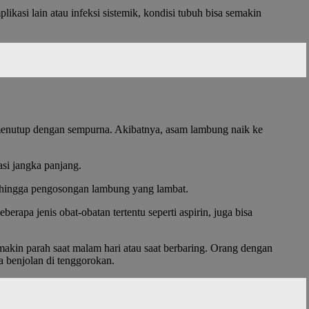
asi lain atau infeksi sistemik, kondisi tubuh bisa semakin
k menutup dengan sempurna. Akibatnya, asam lambung naik ke
asi jangka panjang.
a, hingga pengosongan lambung yang lambat.
apa jenis obat-obatan tertentu seperti aspirin, juga bisa
makin parah saat malam hari atau saat berbaring. Orang dengan
da benjolan di tenggorokan.