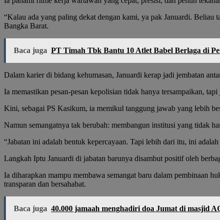
Ia pahami ritme kerja wartawan yang cepat, presisi, dan penuh teka
“Kalau ada yang paling dekat dengan kami, ya pak Januardi. Beliau ta
Bangka Barat.
Baca juga
PT Timah Tbk Bantu 10 Atlet Babel Berlaga di P
Dalam karier di bidang kehumasan, Januardi kerap jadi jembatan antara
Ia memastikan pesan-pesan kepolisian tidak hanya tersampaikan, tap
Kini, sebagai PS Kasikum, ia memikul tanggung jawab yang lebih bes
Namun semangatnya tak berubah: membangun institusi yang tidak hany
“Jabatan ini adalah bentuk kepercayaan. Tapi lebih dari itu, ini adal
Langkah Iptu Januardi di jabatan barunya disambut positif oleh berba
Ia diharapkan mampu membawa semangat baru dalam pembinaan hukum 
transparan dan bersahabat.
Baca juga
40.000 jamaah menghadiri doa Jumat di masjid 