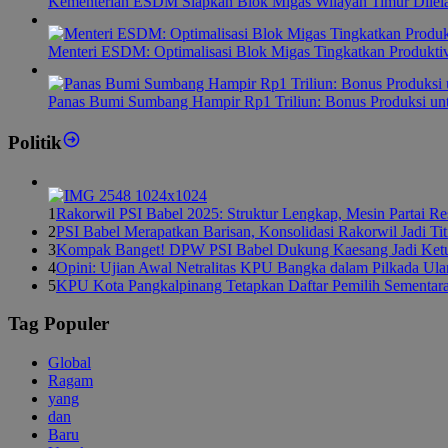
Kementerian ESDM Siapkan Blok Migas Wilayah Timur Dilel
Menteri ESDM: Optimalisasi Blok Migas Tingkatkan Produktiv
Panas Bumi Sumbang Hampir Rp1 Triliun: Bonus Produksi u
Politik
1
Rakorwil PSI Babel 2025: Struktur Lengkap, Mesin Partai R
2
PSI Babel Merapatkan Barisan, Konsolidasi Rakorwil Jadi Ti
3
Kompak Banget! DPW PSI Babel Dukung Kaesang Jadi Ket
4
Opini: Ujian Awal Netralitas KPU Bangka dalam Pilkada Ul
5
KPU Kota Pangkalpinang Tetapkan Daftar Pemilih Sementar
Tag Populer
Global
Ragam
yang
dan
Baru