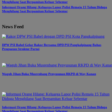
Informasi Orang Hilang: Keluarga Lapor Polisi Remaja 15 Tahun Diduga
Menghilang Saat Berpamitan Keluar Sebentar
News Feed
DPW PSI Babel Gelar Rakor Bersama DPD PSI Pangkalpinang Bahas
Penguatan Struktur Partai
Wagub Jihan Buka Musrenbang Penyusunan RKPD di Way Kanan
Informasi Orang Hilang: Keluarga Lapor Polisi Remaja 15 Tahun Diduga
Menghilang Saat Berpamitan Keluar Sebentar