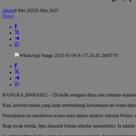
Polres
Bangka,
admin
9 Mei 2025
9 Mei 2025
Iptu
News
Januardi
Dikenang
Sosok
Bersahaja
dan
Sahabat
Wartawan
BANGKA,BNBABEL – Di balik seragam dinas dan rutinitas kepolisian, 
Kini, perwira muda yang lama membidangi kehumasan ini resmi dipe
Penunjukan itu membawa warna baru dalam struktur internal Polres, s
Bagi awak media, Iptu Januardi bukan sekadar narasumber. Ia adalah 