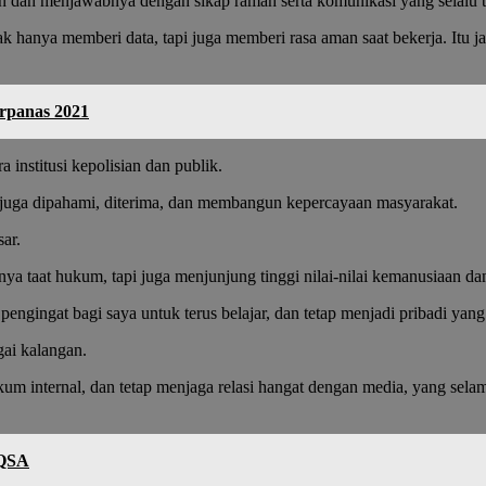
nan dan menjawabnya dengan sikap ramah serta komunikasi yang selalu 
k hanya memberi data, tapi juga memberi rasa aman saat bekerja. Itu ja
erpanas 2021
 institusi kepolisian dan publik.
i juga dipahami, diterima, dan membangun kepercayaan masyarakat.
ar.
a taat hukum, tapi juga menjunjung tinggi nilai-nilai kemanusiaan da
ah pengingat bagi saya untuk terus belajar, dan tetap menjadi pribadi y
gai kalangan.
internal, dan tetap menjaga relasi hangat dengan media, yang selam
AQSA