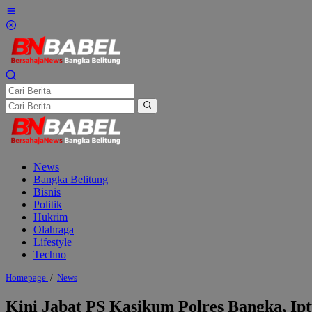
Lewati
ke
konten
News
Bangka Belitung
Bisnis
Politik
Hukrim
Olahraga
Lifestyle
Techno
Kini
Homepage
/
News
Jabat
PS
Kini Jabat PS Kasikum Polres Bangka, Ip
Kasikum