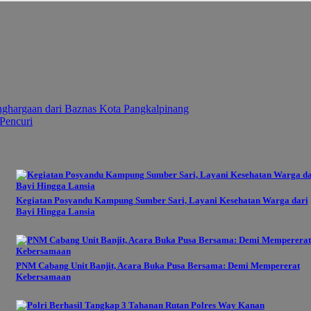
hargaan dari Baznas Kota Pangkalpinang
Pencuri
Kegiatan Posyandu Kampung Sumber Sari, Layani Kesehatan Warga dari
Bayi Hingga Lansia
PNM Cabang Unit Banjit, Acara Buka Pusa Bersama: Demi Mempererat
Kebersamaan