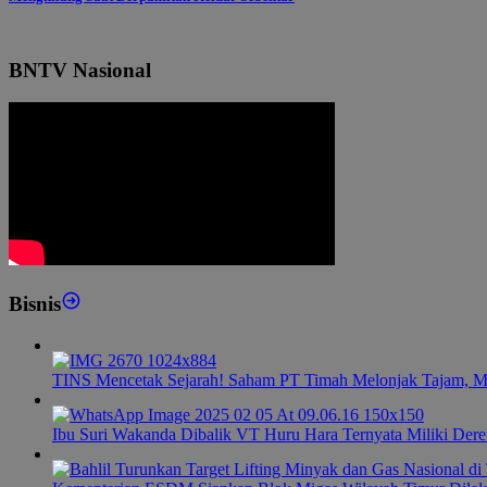
BNTV Nasional
Bisnis
TINS Mencetak Sejarah! Saham PT Timah Melonjak Tajam, M
Ibu Suri Wakanda Dibalik VT Huru Hara Ternyata Miliki Dere