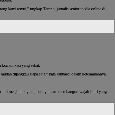
terbuka.
rang kami temui,” ungkap Tamrin, jurnalis senior media online di
n komunikasi yang sehat.
ang mudah dijangkau siapa saja,” kata Januardi dalam keterangannya.
a ini menjadi bagian penting dalam membangun wajah Polri yang