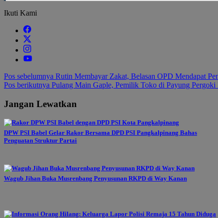
Ikuti Kami
Navigasi
Pos sebelumnya
Rutin Membayar Zakat, Belasan OPD Mendapat Peng
Pos berikutnya
Pulang Main Gaple, Pemilik Toko di Payung Pergoki 
pos
Jangan Lewatkan
DPW PSI Babel Gelar Rakor Bersama DPD PSI Pangkalpinang Bahas
Penguatan Struktur Partai
Wagub Jihan Buka Musrenbang Penyusunan RKPD di Way Kanan