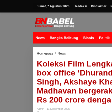
Lewati
ke
Jumat, 7 Agustus 2026
Redaksi
Disclaimer
konten
News
Bangka Belitung
Bisnis
Politik
Koleksi
Homepage
/
News
Film
Koleksi Film Lengk
Lengkap
Dhurandhar:
box office ‘Dhurand
Koleksi
box
Singh, Akshaye Kh
office
'Dhurandhar'
Madhavan bergerak
hari
ke-
Rs 200 crore dengan
6:
Ranveer
Singh,
Admin
11 Desember 2025
Akshaye