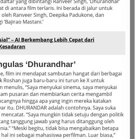
daftar yang dibintangi Ranveer Singh, ‘Dhurandhar’
t di antara film terlaris.
Ini berada di jalur untuk
 oleh Ranveer Singh, Deepika Padukone, dan
 ‘Bajirao Mastani.’
sial” – AI Berkembang Lebih Cepat dari
Kesadaran
ngulas ‘Dhurandhar’
ice, film ini mendapat sambutan hangat dari berbagai
ik Roshan juga baru-baru ini turun ke X untuk
an menulis, “Saya menyukai sinema, saya menyukai
lam pusaran dan membiarkan cerita mengambil
cangnya hingga apa yang ingin mereka katakan
ar itu.
DHURANDAR adalah contohnya. Saya suka
 mencatat. “Saya mungkin tidak setuju dengan politik
tang tanggung jawab yang harus ditanggung oleh
nia.”
“Meski begitu, tidak bisa mengabaikan betapa
 hal ini sebagai mahasiswa perfilman. Luar biasa,”