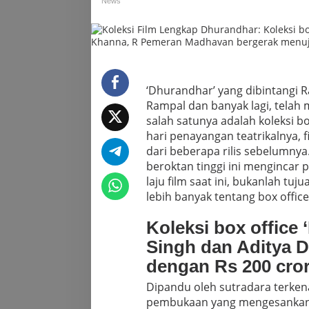
News
Khanna,
R
Pemeran
Madhavan
bergerak
menuju
tonggak
‘Dhurandhar’ yang dibintangi 
sejarah
Rampal dan banyak lagi, telah 
Rs
salah satunya adalah koleksi 
200
hari penayangan teatrikalnya, 
crore
dengan
dari beberapa rilis sebelumnya
daya
beroktan tinggi ini mengincar 
tarik
laju film saat ini, bukanlah tu
yang
lebih banyak tentang box offic
kuat.
Koleksi box office 
Singh dan
Aditya 
dengan Rs 200 cro
Dipandu oleh sutradara terkena
pembukaan yang mengesankan de