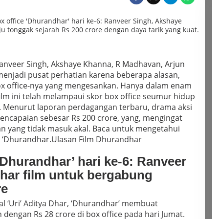
Ranveer Singh, Akshaye Khanna, R Madhavan, Arjun
menjadi pusat perhatian karena beberapa alasan,
box office-nya yang mengesankan.
Hanya dalam enam
film ini telah melampaui skor box office seumur hidup
.
Menurut laporan perdagangan terbaru, drama aksi
pencapaian sebesar Rs 200 crore, yang, mengingat
juan yang tidak masuk akal. Baca untuk mengetahui
e ‘Dhurandhar.
Ulasan Film Dhurandhar
‘Dhurandhar’ hari ke-6: Ranveer
Dhar
film untuk bergabung
re
l ‘Uri’ Aditya Dhar, ‘Dhurandhar’ membuat
ngan Rs 28 crore di box office pada hari Jumat.