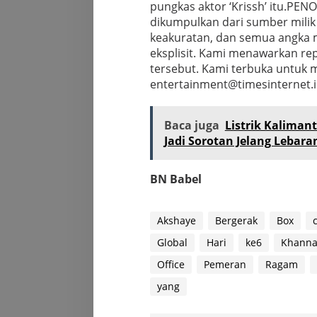
pungkas aktor ‘Krissh’ itu.
PENOL
dikumpulkan dari sumber mili
keakuratan, dan semua angka m
eksplisit. Kami menawarkan repr
tersebut. Kami terbuka untuk 
entertainment@timesinternet.i
Baca juga
Listrik Kalimant
Jadi Sorotan Jelang Lebara
BN Babel
Akshaye
Bergerak
Box
Global
Hari
ke6
Khann
Office
Pemeran
Ragam
yang