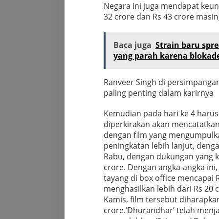
Negara ini juga mendapat keun
32 crore dan Rs 43 crore masi
Baca juga
Strain baru spr
yang parah karena blokad
Ranveer Singh di persimpangan
paling penting dalam karirnya
Kemudian pada hari ke 4 haru
diperkirakan akan mencatatka
dengan film yang mengumpulkan 
peningkatan lebih lanjut, deng
Rabu, dengan dukungan yang kua
crore. Dengan angka-angka ini, 
tayang di box office mencapai R
menghasilkan lebih dari Rs 20 
Kamis, film tersebut diharapk
crore.
‘Dhurandhar’ telah menj