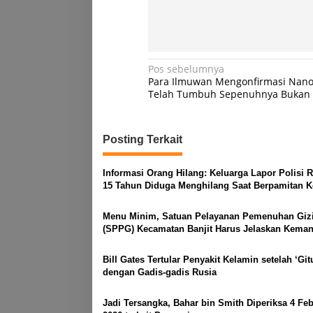
Navigasi
Pos sebelumnya
Para Ilmuwan Mengonfirmasi Nano
pos
Telah Tumbuh Sepenuhnya Bukan B
Posting Terkait
Informasi Orang Hilang: Keluarga Lapor Polisi 
15 Tahun Diduga Menghilang Saat Berpamitan K
Sebentar
Menu Minim, Satuan Pelayanan Pemenuhan Giz
(SPPG) Kecamatan Banjit Harus Jelaskan Kemana
Per Porsi?
Bill Gates Tertular Penyakit Kelamin setelah ‘Git
dengan Gadis-gadis Rusia
Jadi Tersangka, Bahar bin Smith Diperiksa 4 Feb