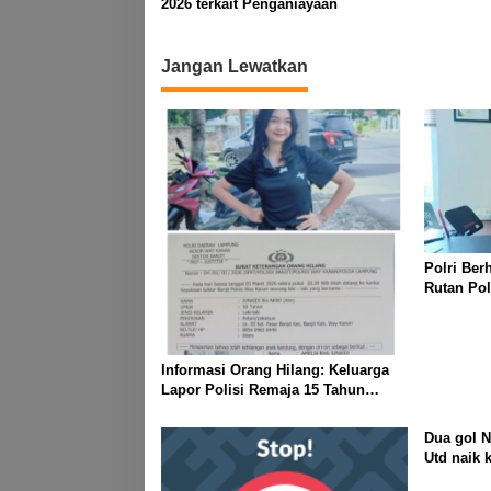
2026 terkait Penganiayaan
Jangan Lewatkan
Polri Ber
Rutan Po
Informasi Orang Hilang: Keluarga
Lapor Polisi Remaja 15 Tahun
Diduga Menghilang Saat
Berpamitan Keluar Sebentar
Dua gol 
Utd naik 