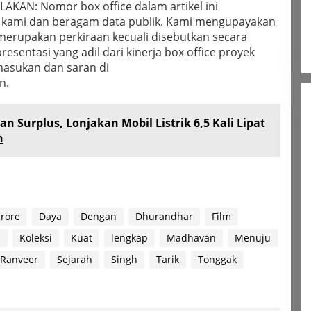
AKAN: Nomor box office dalam artikel ini
k kami dan beragam data publik. Kami mengupayakan
erupakan perkiraan kecuali disebutkan secara
esentasi yang adil dari kinerja box office proyek
masukan dan saran di
n.
an Surplus, Lonjakan Mobil Listrik 6,5 Kali Lipat
n
crore
Daya
Dengan
Dhurandhar
Film
a
Koleksi
Kuat
lengkap
Madhavan
Menuju
Ranveer
Sejarah
Singh
Tarik
Tonggak