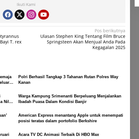
Ikuti Kami
Pos berikutnya
tyrannus
Ulasan Stephen King Tentang Film Bruce
ayi T. rex
Springsteen Akan Menjual Anda Pada
Kegagalan 2025
Remaja
Polri Berhasil Tangkap 3 Tahanan Rutan Polres Way
eluar
Kanan
i
Warga Kampung Srimenanti Berpeluang Menjalankan
 Nilai
Ibadah Puasa Dalam Kondisi Banjir
uan’
American Express menantang Apple untuk menempati
posisi teratas dalam portofolio Berkshire
ruari
Acara TV DC Animasi Terbaik Di HBO Max