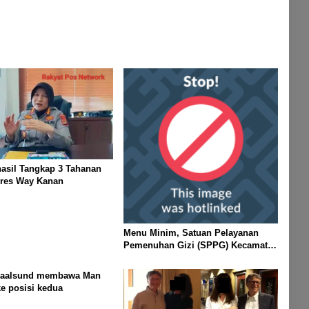
hasil Tangkap 3 Tahanan
lres Way Kanan
Menu Minim, Satuan Pelayanan
Pemenuhan Gizi (SPPG) Kecamatan
Banjit Harus Jelaskan Kemana Nilai
Per Porsi?
Naalsund membawa Man
ke posisi kedua