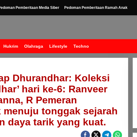
Pedoman Pemberitaan Media Siber
Pedoman Pemberitaan Ramah Anak
Hukrim
Olahraga
Lifestyle
Techno
ap Dhurandhar: Koleksi
har’ hari ke-6: Ranveer
anna, R Pemeran
 menuju tonggak sejarah
 daya tarik yang kuat.