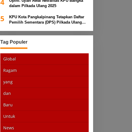
4
Opini: Ujian Awal Netralitas KPU Bangka
dalam Pilkada Ulang 2025
5
KPU Kota Pangkalpinang Tetapkan Daftar
Pemilih Sementara (DPS) Pilkada Ulang
2025
Tag Populer
Global
Ragam
yang
dan
Baru
Untuk
News