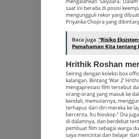
mengalahkan ‘Saiyaara.’ Dalam 
saat ini berada di posisi keempa
mengungguli rekor yang dibuat
Priyanka Chopra yang dibintangi
Baca juga
“Risiko Eksisten
Pemahaman Kita tentang 
Hrithik Roshan me
Seiring dengan koleksi box off
kalangan. Bintang ‘War 2’ Hrith
mengapresiasi film tersebut d
orang-orang yang masuk ke da
kendali, memutarnya, menggun
terhapus dari diri mereka ke lay
bercerita. Itu bioskop.”
Dia juga
di dalamnya, dan berdebat ten
pembuat film sebagai warga du
saya mencintai dan belajar dari