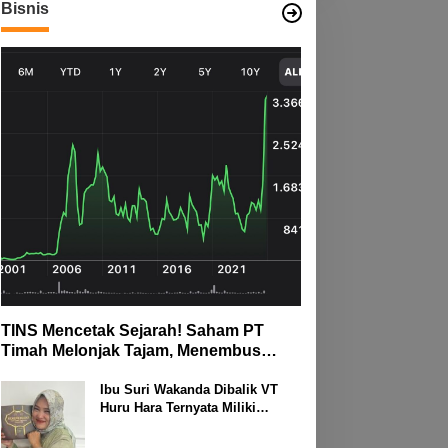
Bisnis
TINS Mencetak Sejarah! Saham PT
Timah Melonjak Tajam, Menembus
Langit Bursa
Ibu Suri Wakanda Dibalik VT
Huru Hara Ternyata Miliki
Deretan Usaha