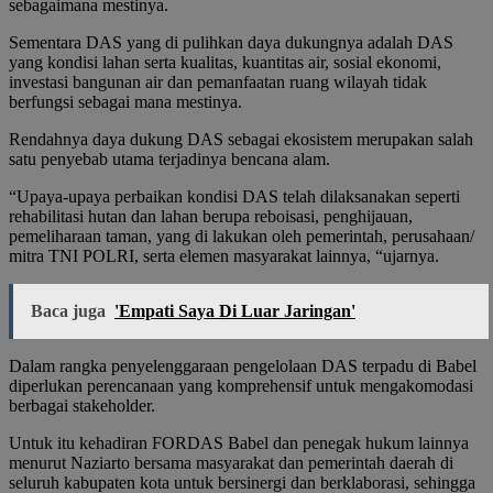
sebagaimana mestinya.
Sementara DAS yang di pulihkan daya dukungnya adalah DAS
yang kondisi lahan serta kualitas, kuantitas air, sosial ekonomi,
investasi bangunan air dan pemanfaatan ruang wilayah tidak
berfungsi sebagai mana mestinya.
Rendahnya daya dukung DAS sebagai ekosistem merupakan salah
satu penyebab utama terjadinya bencana alam.
“Upaya-upaya perbaikan kondisi DAS telah dilaksanakan seperti
rehabilitasi hutan dan lahan berupa reboisasi, penghijauan,
pemeliharaan taman, yang di lakukan oleh pemerintah, perusahaan/
mitra TNI POLRI, serta elemen masyarakat lainnya, “ujarnya.
Baca juga
'Empati Saya Di Luar Jaringan'
Dalam rangka penyelenggaraan pengelolaan DAS terpadu di Babel
diperlukan perencanaan yang komprehensif untuk mengakomodasi
berbagai stakeholder.
Untuk itu kehadiran FORDAS Babel dan penegak hukum lainnya
menurut Naziarto bersama masyarakat dan pemerintah daerah di
seluruh kabupaten kota untuk bersinergi dan berklaborasi, sehingga