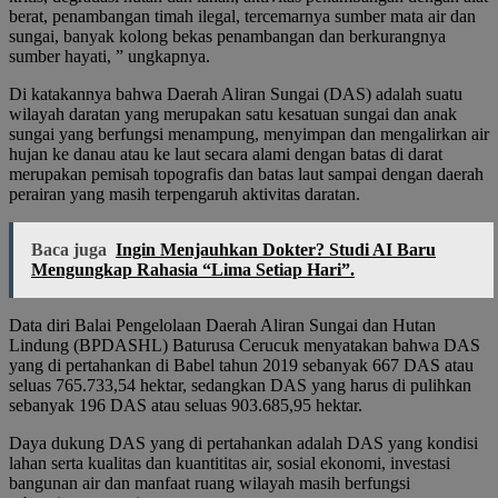
berat, penambangan timah ilegal, tercemarnya sumber mata air dan
sungai, banyak kolong bekas penambangan dan berkurangnya
sumber hayati, ” ungkapnya.
Di katakannya bahwa Daerah Aliran Sungai (DAS) adalah suatu
wilayah daratan yang merupakan satu kesatuan sungai dan anak
sungai yang berfungsi menampung, menyimpan dan mengalirkan air
hujan ke danau atau ke laut secara alami dengan batas di darat
merupakan pemisah topografis dan batas laut sampai dengan daerah
perairan yang masih terpengaruh aktivitas daratan.
Baca juga
Ingin Menjauhkan Dokter? Studi AI Baru
Mengungkap Rahasia “Lima Setiap Hari”.
Data diri Balai Pengelolaan Daerah Aliran Sungai dan Hutan
Lindung (BPDASHL) Baturusa Cerucuk menyatakan bahwa DAS
yang di pertahankan di Babel tahun 2019 sebanyak 667 DAS atau
seluas 765.733,54 hektar, sedangkan DAS yang harus di pulihkan
sebanyak 196 DAS atau seluas 903.685,95 hektar.
Daya dukung DAS yang di pertahankan adalah DAS yang kondisi
lahan serta kualitas dan kuantititas air, sosial ekonomi, investasi
bangunan air dan manfaat ruang wilayah masih berfungsi