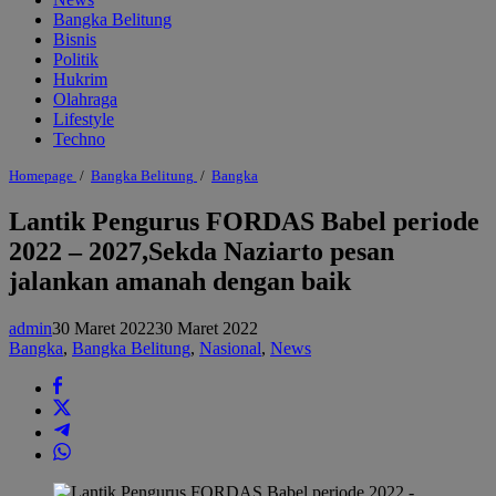
Bangka Belitung
Bisnis
Politik
Hukrim
Olahraga
Lifestyle
Techno
Lantik
Homepage
/
Bangka Belitung
/
Bangka
Pengurus
FORDAS
Lantik Pengurus FORDAS Babel periode
Babel
2022 – 2027,Sekda Naziarto pesan
periode
2022
jalankan amanah dengan baik
-
2027,Sekda
Naziarto
admin
30 Maret 2022
30 Maret 2022
pesan
Bangka
,
Bangka Belitung
,
Nasional
,
News
jalankan
amanah
dengan
baik