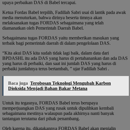
upaya perbaikan DAS di Babel tercapai.
Ketua Fordas Babel terpilih, Fadillah Sabri usai di lantik pada awak
media menuturkan, bahwa dirinya beserta timnya akan
melaksanakan tugas FORDAS sebagaimana yang telah
diamanatkan oleh Pemerintah Daerah Babel.
Sebagaimana tugas FORDAS yaitu memberikan masukan yang
terbaik bagi pemerintah daerah di dalam pengelolaan DAS.
“Kita akui DAS kita sudah tidak lagi baik, dalam data dari
BPDASHL itu ada DAS yang harus di pertahanankan dan ada DAS
yang harus di perbaiki, dan saat ini jumlah DAS yang harus di
perbaiki jumlahnya terus bertambah, ” ujar Fadillah Sabri .
Baca juga
Terobosan Teknologi Mengubah Karbon
Dioksida Menjadi Bahan Bakar Metana
Untuk itu tegasnya, FORDAS Babel terus berupaya
memperjuangkan DAS yang rusak untuk dipulihkan kembali
sebagaimana mestinya walaupun pada akhirnya nanti banyak
tantangan terutama dari pihak penambang.
Oleh karena itu, dikatakannya FORDAS Babel akan menjalin