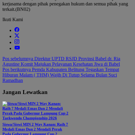
kerjasama dengan pihak penegakan hukum dan semua pihak yang
terkait.(BN02)
Ikuti Kami
Navigasi
Pos sebelumnya
Direktur UPTD RSJD Provinsi Babel dr. Ria
Agustine Komit Majukan Pelayanan Kesehatan Jiwa di Babel
pos
Pos berikutnya
Pemda Kabupaten Belitung Tegaskan Tempat
Hiburan Malam ( THM) Wajib Di Tutup Selama Bulan Suci
Ramadhan
Jangan Lewatkan
Siswa/Siswi MIN 2 Way Kanan: Raih 7
Medali Emas Dan 2 Mendali Perak
Pada Gubernur Lampung Cup 2