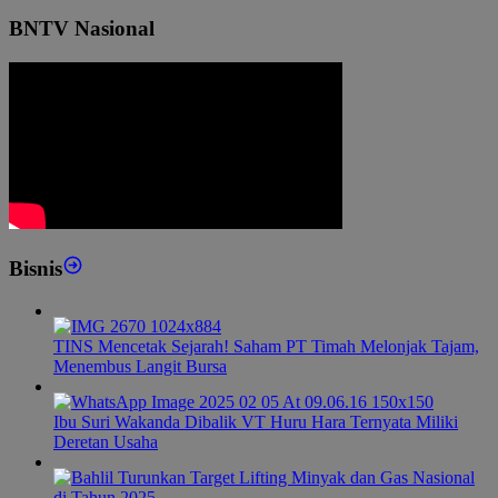
BNTV Nasional
Bisnis
TINS Mencetak Sejarah! Saham PT Timah Melonjak Tajam,
Menembus Langit Bursa
Ibu Suri Wakanda Dibalik VT Huru Hara Ternyata Miliki
Deretan Usaha