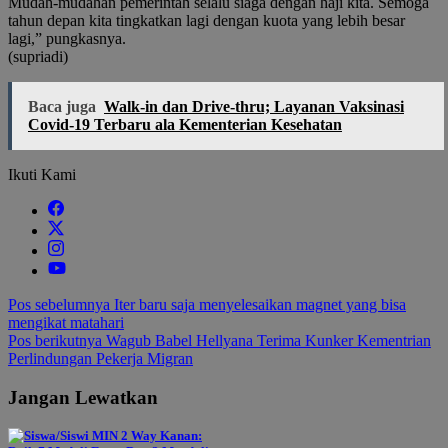
Mudah-mudahan pemerintah selalu siaga dengan haji kita. Semoga
tahun depan kita tingkatkan lagi dengan kuota yang lebih besar
lagi,” pungkasnya.
(supriadi)
Baca juga
Walk-in dan Drive-thru; Layanan Vaksinasi
Covid-19 Terbaru ala Kementerian Kesehatan
Ikuti Kami
Navigasi
Pos sebelumnya
Iter baru saja menyelesaikan magnet yang bisa
mengikat matahari
pos
Pos berikutnya
Wagub Babel Hellyana Terima Kunker Kementrian
Perlindungan Pekerja Migran
Jangan Lewatkan