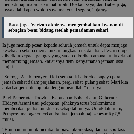
menjadi haji mabrur dan mabrurah. Doakan saya, dan Babel juga,
insya allah kapan waktu saya menyusul segera,” ujarnya.
Baca juga
Verizon akhirnya mengembalikan layanan di
sebagian besar bidang setelah pemadaman sehari
Ia juga menitip pesan kepada seluruh jemaah untuk dapat menjaga
kesehatan selama menjalankan rangkaian ibadah haji. Pesan serupa
diberikan kepada petugas yang sudah diberikan amanah untuk dapat
membimbing jemaah, khususnya demi kenyamanan jemaah usia
lanjut.
“Semoga Allah menyertai kita semua. Kita berdoa supaya para
jemaah sehat dalam perjalanan, pergi sehat, pulang sehat. Mari kita
antarkan jemaah haji kita dengan bismillah,” ujarnya.
Bagi Pemerintah Provinsi Kepulauan Babel diakui Gubernur
Hidayat Arsani usai pelepasan, pihaknya terus berkomitmen
memberikan perhatian khusus setiap tahunnya. Untuk tahun ini,
Pemprov menggelontorkan bantuan jemaah haji sebesar Rp7,8
miliar.
“Bantuan ini untuk membantu biaya akomodasi, dan transportasi.