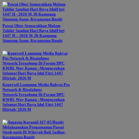
Pawai Obor Semarakkan Malam
Takbir Sambut Hari Raya IdulFitri
1447 H – 2026 M, Di Kampung
Simpang Asam, Kecamatan Banjit
Kaperwil Lampung Media Rakyat Pos
Network & Risalahpos
Network,Tergabung Di Forum DPC
KWRI, Way Kanan : Mengucapkan
Selamat Hari Raya Idul Fitri 1447
Hijriah- 2026 M