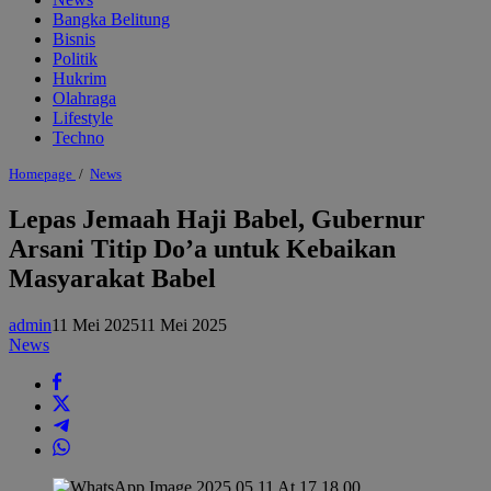
Bangka Belitung
Bisnis
Politik
Hukrim
Olahraga
Lifestyle
Techno
Lepas
Homepage
/
News
Jemaah
Haji
Lepas Jemaah Haji Babel, Gubernur
Babel,
Arsani Titip Do’a untuk Kebaikan
Gubernur
Arsani
Masyarakat Babel
Titip
Do'a
untuk
admin
11 Mei 2025
11 Mei 2025
Kebaikan
News
Masyarakat
Babel