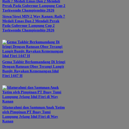
Siswa/Siswi MIN 2 Way Kanan: Raih 7
Medali Emas Dan 2 Mendali Perak
Pada Gubernur Lampung Cup 2
Taekwondo Championship 2026
Gema Takbir Berkumandang Di Iringi
Dengan Ratusan Obor Terangi Langit
Banjit, Rayakan Kemenangan Idul
Fitri 1447 H
Silaturahmi dan Santunan Anak Yatim
oleh Pimpinan PT Buay Tumi
Lampung Jelang Idul Fitri di Way
Kanan