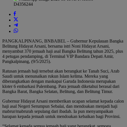
PANGKALPINANG, BNBABEL – Gubernur Kepulauan Bangka
Belitung Hidayat Arsani, bersama istri Noni Hidayat Arsani,
menyambut 370 jemaah haji asal Bangka Belitung tahun 2025, plus
4 petugas pendamping, di Terminal VIP Bandara Depati Amir,
Pangkalpinang, (9/5/2025).
Ratusan jemaah haji tersebut akan berangkat ke Tanah Suci, Arab
Saudi untuk menunaikan rukun Islam kelima. Mereka yang
diberangkatkan dengan maskapai Garuda Indonesia merupakan
kloter 6 embarkasi Palembang. Para jemaah diketahui berasal dari
Bangka Barat, Bangka Selatan, Belitung, dan Belitung Timur.
Gubernur Hidayat Arsani memberikan ucapan selamat kepada calon
haji asal Negeri Serumpun Sebalai, dan mendoakan menjadi haji
mabrur/mabrurah sepulang dari ibadah. Ia pun menyampaikan
harapan kepada jemaah untuk mendoakan kebaikan bagi Provinsi.
“Selamat kepada semua jemaah haji yang berangkat, semoga