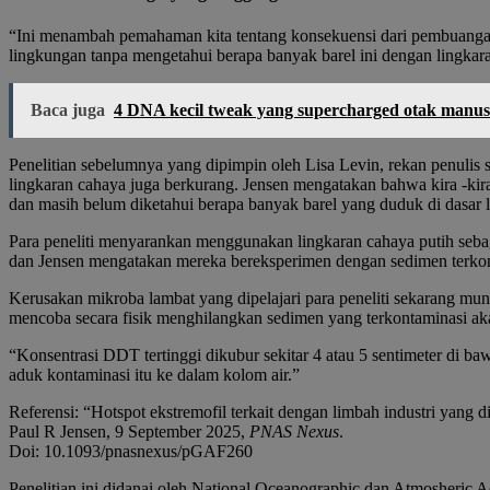
“Ini menambah pemahaman kita tentang konsekuensi dari pembuangan
lingkungan tanpa mengetahui berapa banyak barel ini dengan lingkaran
Baca juga
4 DNA kecil tweak yang supercharged otak manus
Penelitian sebelumnya yang dipimpin oleh Lisa Levin, rekan penulis
lingkaran cahaya juga berkurang. Jensen mengatakan bahwa kira -kira se
dan masih belum diketahui berapa banyak barel yang duduk di dasar l
Para peneliti menyarankan menggunakan lingkaran cahaya putih sebaga
dan Jensen mengatakan mereka bereksperimen dengan sedimen ter
Kerusakan mikroba lambat yang dipelajari para peneliti sekarang m
mencoba secara fisik menghilangkan sedimen yang terkontaminasi akan
“Konsentrasi DDT tertinggi dikubur sekitar 4 atau 5 sentimeter di 
aduk kontaminasi itu ke dalam kolom air.”
Referensi: “Hotspot ekstremofil terkait dengan limbah industri yang
Paul R Jensen, 9 September 2025,
PNAS Nexus
.
Doi: 10.1093/pnasnexus/pGAF260
Penelitian ini didanai oleh National Oceanographic dan Atmoshe