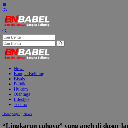
Lewati
ke
konten
News
Bangka Belitung
Bisnis
Politik
Hukrim
Olahraga
Lifestyle
Techno
"Lingkaran
Homepage
/
News
cahaya"
yang
“Lingkaran cahaya” yang aneh di dasar l
aneh