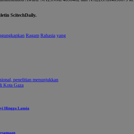
tin ScitechDaily.
gungkapkan
Ragam
Rahasia
yang
ional, penelitian menunjukkan
di Kota Gaza
yi Hingga Lansia
ersamaan