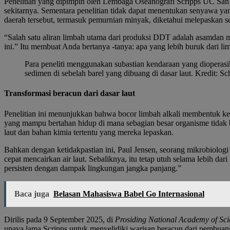
Penelitian yang dipimpin oleh Lembaga Oseanografi Scripps UC San 
sekitarnya. Sementara penelitian tidak dapat menentukan senyawa yan
daerah tersebut, termasuk pemurnian minyak, diketahui melepaskan se
“Salah satu aliran limbah utama dari produksi DDT adalah
asam
dan m
ini.” Itu membuat Anda bertanya -tanya: apa yang lebih buruk dari 
Para peneliti menggunakan subastian kendaraan yang dioperasi
sedimen di sebelah barel yang dibuang di dasar laut. Kredit: Sc
Transformasi beracun dari dasar laut
Penelitian ini menunjukkan bahwa bocor limbah alkali membentuk kem
yang mampu bertahan hidup di mana sebagian besar organisme tidak bi
laut dan bahan kimia tertentu yang mereka lepaskan.
Bahkan dengan ketidakpastian ini, Paul Jensen, seorang mikrobiologi 
cepat mencairkan air laut. Sebaliknya, itu tetap utuh selama lebih
persisten dengan dampak lingkungan jangka panjang.”
Baca juga
Belasan Mahasiswa Babel Go Internasional
Dirilis pada 9 September 2025, di
Prosiding National Academy of Sc
upaya lama Scripps untuk menyelidiki warisan beracun dari pembuang