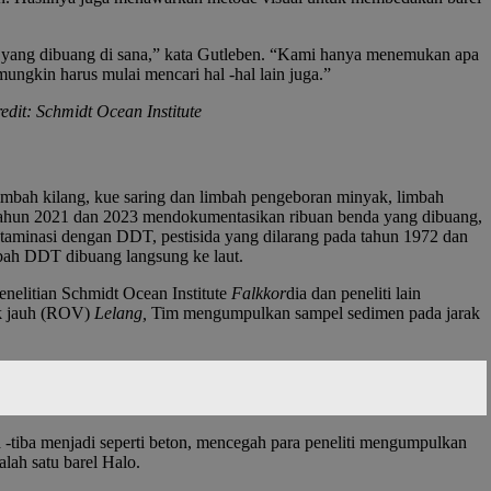
gi yang dibuang di sana,” kata Gutleben. “Kami hanya menemukan apa
ungkin harus mulai mencari hal -hal lain juga.”
edit: Schmidt Ocean Institute
imbah kilang, kue saring dan limbah pengeboran minyak, limbah
a tahun 2021 dan 2023 mendokumentasikan ribuan benda yang dibuang,
kontaminasi dengan DDT, pestisida yang dilarang pada tahun 1972 dan
mbah DDT dibuang langsung ke laut.
enelitian Schmidt Ocean Institute
Falkkor
dia dan peneliti lain
ak jauh (ROV)
Lelang,
Tim mengumpulkan sampel sedimen pada jarak
a -tiba menjadi seperti beton, mencegah para peneliti mengumpulkan
lah satu barel Halo.