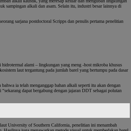
imbah alkali kaustik, yang meresap keluar dan mengubah lingkungan
sampingan alkali dan asam. Selain itu, industri besar lainnya di
orang sarjana postdoctoral Scripps dan penulis pertama penelitian
si hidrotermal alami – lingkungan yang meng -host mikroba khusus
ekosistem laut tergantung pada jumlah barel yang bertumpu pada dasar
an bahwa ia telah menganggap bahan alkali seperti itu akan dengan
ni “sekarang dapat bergabung dengan jajaran DDT sebagai polutan
aut University of Southern California, penelitian ini menambah
atan. Hasilnya juga menawarkan metode visual untuk membedakan barel