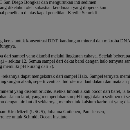
UC San Diego Bongkar dan mengurutkan inti sedimen
ng diketahui oleh subastian kendaraan yang dioperasikan
l penelitian di atas kapal penelitian. Kredit: Schmidt
ang keras untuk konsentrasi DDT, kandungan mineral dan mikroba
DN
ndungnya.
 dari sampel yang diambil melalui lingkaran cahaya. Setelah beberapa
 – sekitar 12. Semua sampel dari dekat barel dengan halo ternyata sam
g memiliki pH kurang dari 7).
 -rekannya dapat mengekstrak dari sampel Halo. Sampel ternyata memi
ngkungan alkali, seperti ventilasi hidrotermal laut dalam dan mata air p
ineral yang disebut brucite. Ketika limbah alkali bocor dari barel, ia
ahan -lahan larut, yang mempertahankan pH tinggi dalam sedimen di se
emu dengan air laut di sekitarnya, membentuk kalsium karbonat yang di
anan: Kira Mizell (USGS), Johanna Gutleben, Paul Jensen,
rence untuk Schmidt Ocean Institute