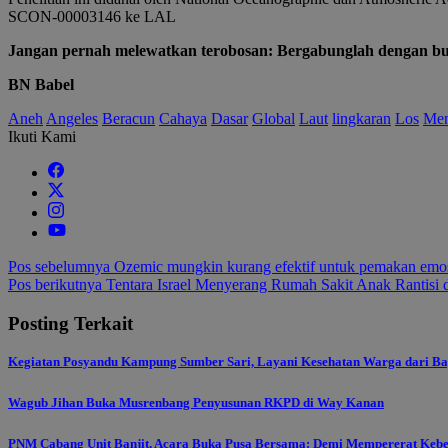
SCON-00003146 ​​ke LAL
Jangan pernah melewatkan terobosan: Bergabunglah dengan bule
BN Babel
Aneh
Angeles
Beracun
Cahaya
Dasar
Global
Laut
lingkaran
Los
Men
Ikuti Kami
Navigasi
Pos sebelumnya
Ozemic mungkin kurang efektif untuk pemakan emos
Pos berikutnya
Tentara Israel Menyerang Rumah Sakit Anak Rantisi 
pos
Posting Terkait
Kegiatan Posyandu Kampung Sumber Sari, Layani Kesehatan Warga dari Ba
Wagub Jihan Buka Musrenbang Penyusunan RKPD di Way Kanan
PNM Cabang Unit Banjit, Acara Buka Pusa Bersama: Demi Mempererat Keb