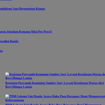
enghilang Saat Berpamitan Keluar
rus Jelaskan Kemana Nilai Per Porsi?
ondisi Banjir
sia
Kegiatan Posyandu Kampung Sumber Sari, Layani Kesehatan Warga dari
Bayi Hingga Lansia
PNM Cabang Unit Banjit, Acara Buka Pusa Bersama: Demi Mempererat