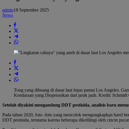
di
dasar
admin
18 September 2025
laut
News
Los
Angeles
mengungkapkan
rahasia
beracun
Tong yang dibuang di dasar laut lepas pantai Los Angeles. Gam
Kendaraan yang Dioperasikan dari jarak jauh. Kredit: Schmidt 
Setelah diyakini mengandung DDT pestisida, analisis baru men
Pada tahun 2020, foto -foto yang mencolok mengungkapkan barel berka
DDT pestisida, terutama karena beberapa dikelilingi oleh cincin pucat