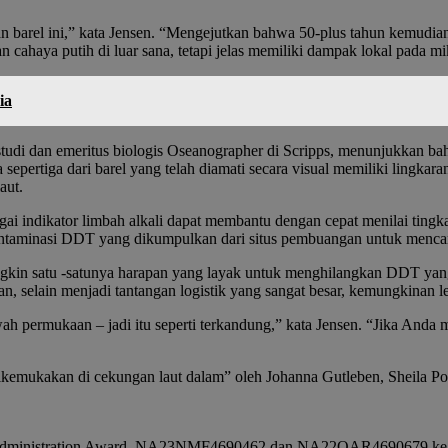
 barel ini,” kata Jensen. “Mengejutkan bahwa 50-plus tahun kemudia
 cahaya putih di luar sana, tetapi jelas memiliki dampak lokal pada mi
ia
 studi dan emeritus biologis Oseanographer di Scripps, menunjukkan ba
pertiga dari barel yang telah diamati secara visual memiliki lingkaran 
aut.
i indikator limbah alkali dapat membantu dengan cepat menilai tingkat
kontaminasi DDT yang dikumpulkan dari situs pembuangan untuk men
ungkin satu -satunya harapan yang layak untuk menghilangkan DDT ya
, selain menjadi tantangan logistik yang sangat besar, kemungkinan l
bawah permukaan – jadi itu seperti terkandung,” kata Jensen. “Jika A
 dikemukakan di cekungan laut dalam” oleh Johanna Gutleben, Sheila Po
ric Administration Award. NA23NMF4690462 dan NA22OAR4690679 ke P