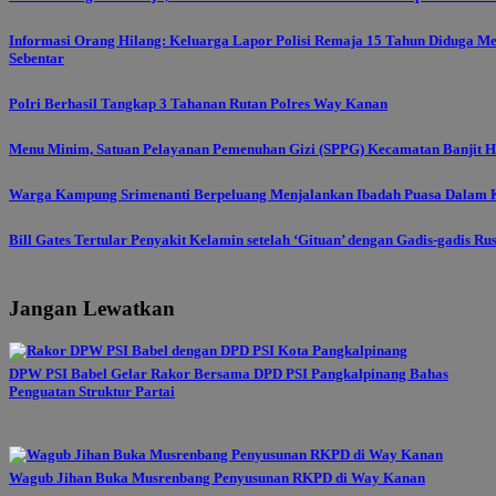
Informasi Orang Hilang: Keluarga Lapor Polisi Remaja 15 Tahun Diduga M
Sebentar
Polri Berhasil Tangkap 3 Tahanan Rutan Polres Way Kanan
Menu Minim, Satuan Pelayanan Pemenuhan Gizi (SPPG) Kecamatan Banjit Ha
Warga Kampung Srimenanti Berpeluang Menjalankan Ibadah Puasa Dalam K
Bill Gates Tertular Penyakit Kelamin setelah ‘Gituan’ dengan Gadis-gadis Ru
Jangan Lewatkan
DPW PSI Babel Gelar Rakor Bersama DPD PSI Pangkalpinang Bahas
Penguatan Struktur Partai
Wagub Jihan Buka Musrenbang Penyusunan RKPD di Way Kanan