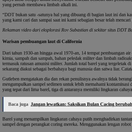
yang pernah membawa limbah alkali ini.
“DDT bukan satu -satunya hal yang dibuang di bagian laut ini dan k
yang kami cari dan sampai saat ini kami sebagian besar telah mencar
Rekaman video dari eksplorasi Rov Subastian di sekitar situs DDT Bar
Warisan pembuangan laut di California
Dari tahun 1930-an hingga awal 1970-an, 14 tempat pembuangan air d
kimia, sampah dan sampah, bahan peledak militer dan limbah radioa
termasuk ratusan amunisi militer. Jumlah total barel yang tergeletak
sekarang diakui sebagai berbahaya bagi manusia dan satwa liar. Cat
Gutleben mengatakan dia dan rekan penulisnya awalnya tidak berangka
mengumpulkan sampel sedimen untuk lebih memahami kontaminasi di
yang tepat dari lima barel, tiga di antaranya memiliki lingkaran cahaya
Baca juga
Jangan lewatkan: Saksikan Bulan Cacing berubah 
Barel yang menampilkan lingkaran cahaya putih menghadirkan tantanga
sampel dengan perangkat coring mereka. Menggunakan lengan robot R