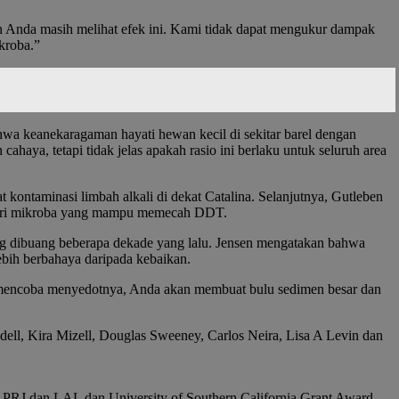
n Anda masih melihat efek ini. Kami tidak dapat mengukur dampak
kroba.”
hwa keanekaragaman hayati hewan kecil di sekitar barel dengan
cahaya, tetapi tidak jelas apakah rasio ini berlaku untuk seluruh area
 kontaminasi limbah alkali di dekat Catalina. Selanjutnya, Gutleben
cari mikroba yang mampu memecah DDT.
ng dibuang beberapa dekade yang lalu. Jensen mengatakan bahwa
ebih berbahaya daripada kebaikan.
nda mencoba menyedotnya, Anda akan membuat bulu sedimen besar dan
dell, Kira Mizell, Douglas Sweeney, Carlos Neira, Lisa A Levin dan
RJ dan LAL dan University of Southern California Grant Award