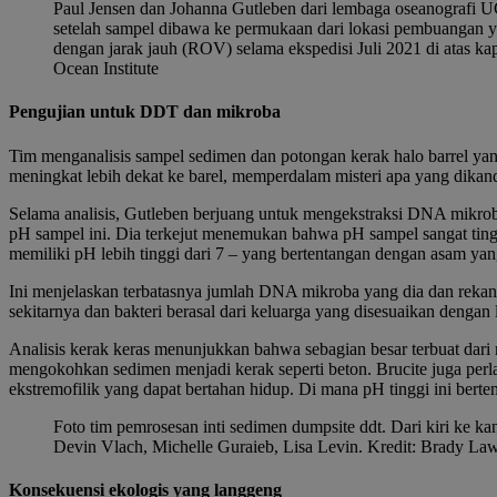
Paul Jensen dan Johanna Gutleben dari lembaga oseanografi 
setelah sampel dibawa ke permukaan dari lokasi pembuangan ya
dengan jarak jauh (ROV) selama ekspedisi Juli 2021 di atas kapa
Ocean Institute
Pengujian untuk DDT dan mikroba
Tim menganalisis sampel sedimen dan potongan kerak halo barrel y
meningkat lebih dekat ke barel, memperdalam misteri apa yang dika
Selama analisis, Gutleben berjuang untuk mengekstraksi DNA mikroba
pH sampel ini. Dia terkejut menemukan bahwa pH sampel sangat tinggi
memiliki pH lebih tinggi dari 7 – yang bertentangan dengan asam yan
Ini menjelaskan terbatasnya jumlah DNA mikroba yang dia dan rekan
sekitarnya dan bakteri berasal dari keluarga yang disesuaikan dengan li
Analisis kerak keras menunjukkan bahwa sebagian besar terbuat dari m
mengokohkan sedimen menjadi kerak seperti beton. Brucite juga perl
ekstremofilik yang dapat bertahan hidup. Di mana pH tinggi ini bert
Foto tim pemrosesan inti sedimen dumpsite ddt. Dari kiri ke k
Devin Vlach, Michelle Guraieb, Lisa Levin. Kredit: Brady Law
Konsekuensi ekologis yang langgeng