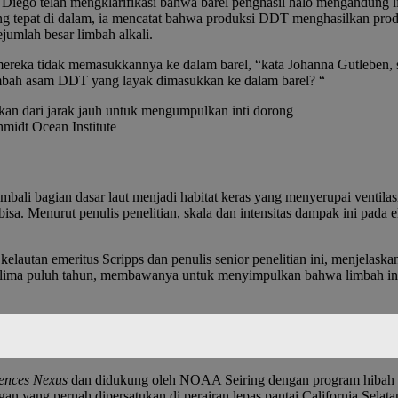
Diego telah mengklarifikasi bahwa barel penghasil halo mengandung l
g tepat di dalam, ia mencatat bahwa produksi DDT menghasilkan produk 
jumlah besar limbah alkali.
ereka tidak memasukkannya ke dalam barel, “kata Johanna Gutleben, se
limbah asam DDT yang layak dimasukkan ke dalam barel? “
kan dari jarak jauh untuk mengumpulkan inti dorong
hmidt Ocean Institute
bali bagian dasar laut menjadi habitat keras yang menyerupai ventila
sa. Menurut penulis penelitian, skala dan intensitas dampak ini pada 
kelautan emeritus Scripps dan penulis senior penelitian ini, menjelask
 dari lima puluh tahun, membawanya untuk menyimpulkan bahwa limbah i
iences Nexus
dan didukung oleh
NOAA
Seiring dengan program hibah l
an yang pernah dipersatukan di perairan lepas pantai California Sel