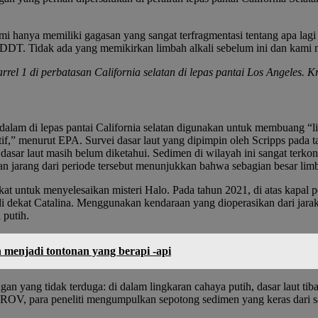
ami hanya memiliki gagasan yang sangat terfragmentasi tentang apa la
i DDT. Tidak ada yang memikirkan limbah alkali sebelum ini dan kami m
rel 1 di perbatasan California selatan di lepas pantai Los Angeles. Kr
alam di lepas pantai California selatan digunakan untuk membuang “l
ktif,” menurut EPA. Survei dasar laut yang dipimpin oleh Scripps pad
 di dasar laut masih belum diketahui. Sedimen di wilayah ini sangat ter
atan jarang dari periode tersebut menunjukkan bahwa sebagian besar li
t untuk menyelesaikan misteri Halo. Pada tahun 2021, di atas kapal p
 dekat Catalina. Menggunakan kendaraan yang dioperasikan dari jar
 putih.
menjadi tontonan yang berapi -api
n yang tidak terduga: di dalam lingkaran cahaya putih, dasar laut tib
OV, para peneliti mengumpulkan sepotong sedimen yang keras dari sa