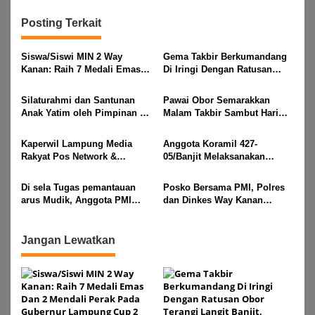
Posting Terkait
Siswa/Siswi MIN 2 Way
Gema Takbir Berkumandang
Kanan: Raih 7 Medali Emas
Di Iringi Dengan Ratusan
Dan 2 Mendali Perak Pada
Obor Terangi Langit Banjit,
Gubernur Lampung Cup 2
Rayakan Kemenangan Idul
Silaturahmi dan Santunan
Pawai Obor Semarakkan
Taekwondo Championship
Fitri 1447 H
Anak Yatim oleh Pimpinan PT
Malam Takbir Sambut Hari
2026
Buay Tumi Lampung Jelang
Raya IdulFitri 1447 H – 2026
Idul Fitri di Way Kanan
M, Di Kampung Simpang
Kaperwil Lampung Media
Anggota Koramil 427-
Asam, Kecamatan Banjit
Rakyat Pos Network &
05/Banjit Melaksanakan
Risalahpos
Pengamanan Pawai Ogoh
Network,Tergabung Di Forum
ogoh Di Wilayah Bali Sadhar,
Di sela Tugas pemantauan
Posko Bersama PMI, Polres
DPC KWRI, Way Kanan :
Kecamatan Banjit
arus Mudik, Anggota PMI
dan Dinkes Way Kanan
Mengucapkan Selamat Hari
Rahmat Shali Akbar. S. STP.
Pantau Arus Lalu Lintas,
Raya Idul Fitri 1447 Hijriah-
M. Si,,Tinggalkan Pos Pantau
Kondisi Ramai Lancar
2026 M
Demi Selamatkan Nyawa
Jangan Lewatkan
Bocah 7 Tahun