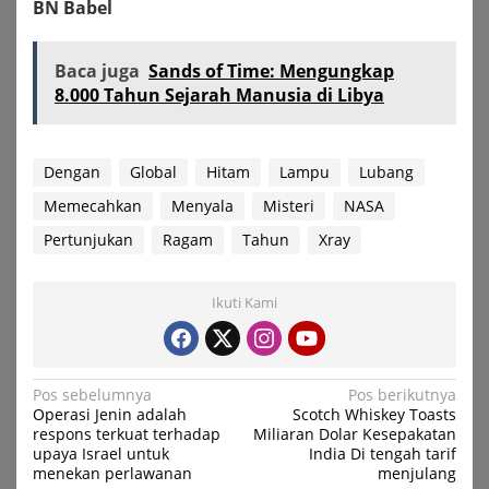
BN Babel
Baca juga
Sands of Time: Mengungkap
8.000 Tahun Sejarah Manusia di Libya
Dengan
Global
Hitam
Lampu
Lubang
Memecahkan
Menyala
Misteri
NASA
Pertunjukan
Ragam
Tahun
Xray
Ikuti Kami
Navigasi
Pos sebelumnya
Pos berikutnya
Operasi Jenin adalah
Scotch Whiskey Toasts
pos
respons terkuat terhadap
Miliaran Dolar Kesepakatan
upaya Israel untuk
India Di tengah tarif
menekan perlawanan
menjulang