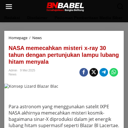
Lewati
ke
konten
Redaksi
Disclaimer
Pedoman Pemberitaan Media Siber
NASA
Homepage
/
News
memecahkan
NASA memecahkan misteri x-ray 30
misteri
x-
tahun dengan pertunjukan lampu lubang
ray
hitam menyala
30
tahun
Admin
9 Mei 2025
dengan
News
pertunjukan
lampu
lubang
hitam
menyala
Para astronom yang menggunakan satelit IXPE
NASA akhirnya memecahkan misteri kosmik-
bagaimana sinar-X diproduksi dalam jet energik
lubang hitam supermasif seperti Blazar Bl Lacertae.