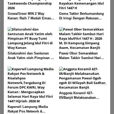
Siswa/Siswi MIN 2 Way
Gema Takbir Berkumandang
Kanan: Raih 7 Medali Emas
Di Iringi Dengan Ratusan
Dan 2 Mendali Perak Pada
Obor Terangi Langit Banjit,
Gubernur Lampung Cup 2
Rayakan Kemenangan Idul
Taekwondo Championship
Fitri 1447 H
2026
Silaturahmi dan Santunan
Pawai Obor Semarakkan
Anak Yatim oleh Pimpinan PT
Malam Takbir Sambut Hari
Buay Tumi Lampung Jelang
Raya IdulFitri 1447 H – 2026
Idul Fitri di Way Kanan
M, Di Kampung Simpang
Asam, Kecamatan Banjit
Anggota Koramil 427-
05/Banjit Melaksanakan
Pengamanan Pawai Ogoh
Kaperwil Lampung Media
ogoh Di Wilayah Bali Sadhar,
Rakyat Pos Network &
Kecamatan Banjit