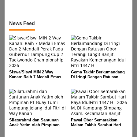
Risalahpos
Network,Tergabung Di Forum
DPC KWRI, Way Kanan :
Mengucapkan Selamat Hari
News Feed
Raya Idul Fitri 1447 Hijriah-
2026 M
Siswa/Siswi MIN 2 Way
Gema Takbir Berkumandang
Kanan: Raih 7 Medali Emas
Di Iringi Dengan Ratusan
Dan 2 Mendali Perak Pada
Obor Terangi Langit Banjit,
Gubernur Lampung Cup 2
Rayakan Kemenangan Idul
Taekwondo Championship
Fitri 1447 H
2026
Silaturahmi dan Santunan
Pawai Obor Semarakkan
Anak Yatim oleh Pimpinan PT
Malam Takbir Sambut Hari
Buay Tumi Lampung Jelang
Raya IdulFitri 1447 H – 2026
Idul Fitri di Way Kanan
M, Di Kampung Simpang