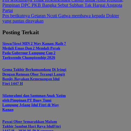
Navigasi
Pimpinan DPC PKB Bangka Sebut Subhan Tak Hargai Anggota
pos
Partai
Pos berikutnya
Getaran Ncuti Gatwa membawa kepada Dokter
yang pantas dirayakan
Posting Terkait
Siswa/Siswi MIN 2 Way Kanan: Raih 7
Medali Emas Dan 2 Mendali Perak
Pada Gubernur Lampung Cup 2
Taekwondo Championship 2026
Gema Takbir Berkumandang Di Iringi
Dengan Ratusan Obor Terangi Langit
Banjit, Rayakan Kemenangan Idul
Fitri 1447 H
Silaturahmi dan Santunan Anak Yatim
oleh Pimpinan PT Buay Tumi
Lampung Jelang Idul Fitri di Way
Kanan
Pawai Obor Semarakkan Malam
Takbir Sambut Hari Raya IdulFitri
1447 H – 2026 M, Di Kampung