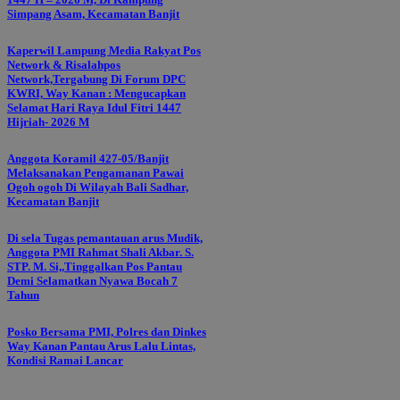
Simpang Asam, Kecamatan Banjit
Kaperwil Lampung Media Rakyat Pos
Network & Risalahpos
Network,Tergabung Di Forum DPC
KWRI, Way Kanan : Mengucapkan
Selamat Hari Raya Idul Fitri 1447
Hijriah- 2026 M
Anggota Koramil 427-05/Banjit
Melaksanakan Pengamanan Pawai
Ogoh ogoh Di Wilayah Bali Sadhar,
Kecamatan Banjit
Di sela Tugas pemantauan arus Mudik,
Anggota PMI Rahmat Shali Akbar. S.
STP. M. Si,,Tinggalkan Pos Pantau
Demi Selamatkan Nyawa Bocah 7
Tahun
Posko Bersama PMI, Polres dan Dinkes
Way Kanan Pantau Arus Lalu Lintas,
Kondisi Ramai Lancar