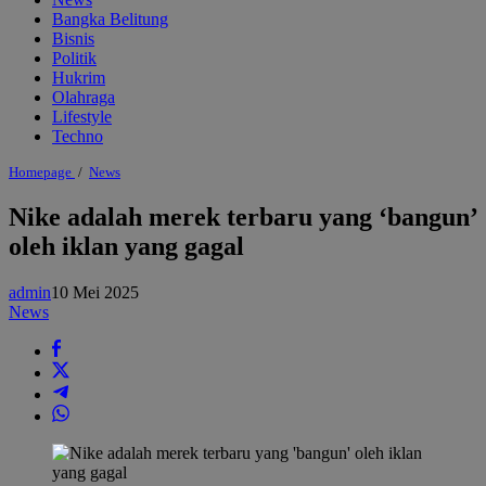
Bangka Belitung
Bisnis
Politik
Hukrim
Olahraga
Lifestyle
Techno
Nike
Homepage
/
News
adalah
merek
Nike adalah merek terbaru yang ‘bangun’
terbaru
oleh iklan yang gagal
yang
'bangun'
oleh
admin
10 Mei 2025
iklan
yang
News
gagal