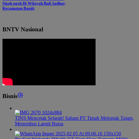
Ogoh ogoh Di Wilayah Bali Sadhar,
Kecamatan Banjit
BNTV Nasional
Bisnis
TINS Mencetak Sejarah! Saham PT Timah Melonjak Tajam,
Menembus Langit Bursa