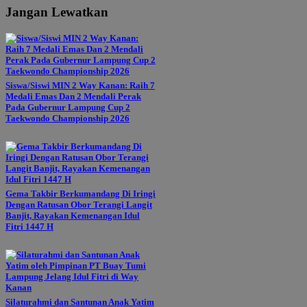
Jangan Lewatkan
Siswa/Siswi MIN 2 Way Kanan: Raih 7
Medali Emas Dan 2 Mendali Perak
Pada Gubernur Lampung Cup 2
Taekwondo Championship 2026
Gema Takbir Berkumandang Di Iringi
Dengan Ratusan Obor Terangi Langit
Banjit, Rayakan Kemenangan Idul
Fitri 1447 H
Silaturahmi dan Santunan Anak Yatim