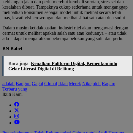
kehilangan jalan dan perlu merebut kembali sorotan, stres set dan
kesalahan dibuat. Tampaknya cukup sederhana untuk menganggap
melibatkan konsumen sebagai model untuk melihat secara lebih
luas, lewati visi terowongan dan melihat -lihat satu atau dua sudut.
Dalam musim ketidakpastian, industri ritel akan mengawasi dengan
cermat untuk melihat apakah salah satu atau keduanya – atau tidak
ada – dapat mengarahkan beberapa belokan yang sulit dan perlu.
BN Babel
Baca juga
Kenalkan Paltform Digital, Kemenkominfo
Gelar Literasi Digital di Belitung
adalah
Bangun
Gagal
Global
Iklan
Merek
Nike
oleh
Ragam
Terbaru
yang
Ikuti Kami
Pos sebelumnya
Tolak Rekomendasi Cabup untuk Andi Kusuma,