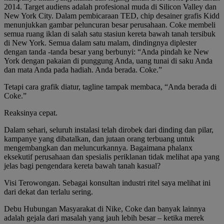
2014. Target audiens adalah profesional muda di Silicon Valley dan
New York City. Dalam pembicaraan TED, chip desainer grafis Kidd
menunjukkan gambar peluncuran besar perusahaan. Coke membeli
semua ruang iklan di salah satu stasiun kereta bawah tanah tersibuk
di New York. Semua dalam satu malam, dindingnya diplester
dengan tanda -tanda besar yang berbunyi: “Anda pindah ke New
York dengan pakaian di punggung Anda, uang tunai di saku Anda
dan mata Anda pada hadiah. Anda berada. Coke.”
Tetapi cara grafik diatur, tagline tampak membaca, “Anda berada di
Coke.”
Reaksinya cepat.
Dalam sehari, seluruh instalasi telah dirobek dari dinding dan pilar,
kampanye yang dibatalkan, dan jutaan orang terbuang untuk
mengembangkan dan meluncurkannya. Bagaimana phalanx
eksekutif perusahaan dan spesialis periklanan tidak melihat apa yang
jelas bagi pengendara kereta bawah tanah kasual?
Visi Terowongan. Sebagai konsultan industri ritel saya melihat ini
dari dekat dan terlalu sering.
Debu Hubungan Masyarakat di Nike, Coke dan banyak lainnya
adalah gejala dari masalah yang jauh lebih besar – ketika merek