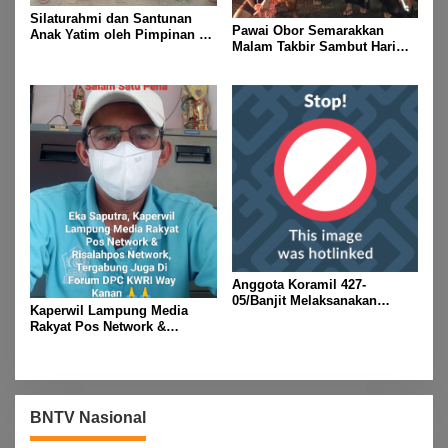
Silaturahmi dan Santunan
Pawai Obor Semarakkan
Anak Yatim oleh Pimpinan PT
Malam Takbir Sambut Hari
Buay Tumi Lampung Jelang
Raya IdulFitri 1447 H – 2026
Idul Fitri di Way Kanan
M, Di Kampung Simpang
Asam, Kecamatan Banjit
Anggota Koramil 427-
05/Banjit Melaksanakan
Kaperwil Lampung Media
Pengamanan Pawai Ogoh
Rakyat Pos Network &
ogoh Di Wilayah Bali Sadhar,
Risalahpos
Kecamatan Banjit
Network,Tergabung Di Forum
DPC KWRI, Way Kanan :
Mengucapkan Selamat Hari
Raya Idul Fitri 1447 Hijriah-
BNTV Nasional
2026 M