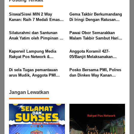
Siswa/Siswi MIN 2 Way
Gema Takbir Berkumandang
Kanan: Raih 7 Medali Emas
Di Iringi Dengan Ratusan
Dan 2 Mendali Perak Pada
Obor Terangi Langit Banjit,
Gubernur Lampung Cup 2
Rayakan Kemenangan Idul
Silaturahmi dan Santunan
Pawai Obor Semarakkan
Taekwondo Championship
Fitri 1447 H
Anak Yatim oleh Pimpinan PT
Malam Takbir Sambut Hari
2026
Buay Tumi Lampung Jelang
Raya IdulFitri 1447 H – 2026
Idul Fitri di Way Kanan
M, Di Kampung Simpang
Kaperwil Lampung Media
Anggota Koramil 427-
Asam, Kecamatan Banjit
Rakyat Pos Network &
05/Banjit Melaksanakan
Risalahpos
Pengamanan Pawai Ogoh
Network,Tergabung Di Forum
ogoh Di Wilayah Bali Sadhar,
Di sela Tugas pemantauan
Posko Bersama PMI, Polres
DPC KWRI, Way Kanan :
Kecamatan Banjit
arus Mudik, Anggota PMI
dan Dinkes Way Kanan
Mengucapkan Selamat Hari
Rahmat Shali Akbar. S. STP.
Pantau Arus Lalu Lintas,
Raya Idul Fitri 1447 Hijriah-
M. Si,,Tinggalkan Pos Pantau
Kondisi Ramai Lancar
2026 M
Demi Selamatkan Nyawa
Jangan Lewatkan
Bocah 7 Tahun