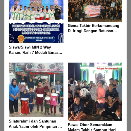
Gema Takbir Berkumandang
Di Iringi Dengan Ratusan
Obor Terangi Langit Banjit,
Rayakan Kemenangan Idul
Fitri 1447 H
Siswa/Siswi MIN 2 Way
Kanan: Raih 7 Medali Emas
Dan 2 Mendali Perak Pada
Gubernur Lampung Cup 2
Taekwondo Championship
2026
Silaturahmi dan Santunan
Pawai Obor Semarakkan
Anak Yatim oleh Pimpinan PT
Malam Takbir Sambut Hari