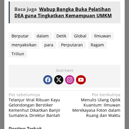
Baca juga
Wabup Bangka Buka Pelatihan
DEA guna Tingkatkan Kemampuan UMKM
Berputar
dalam
Detik
Global
Ilmuwan
menyaksikan
para
Perputaran
Ragam
Triliun
Ikuti Kami
Navigasi
Pos sebelumnya
Pos berikutnya
Telanjur Viral Ribuan Kayu
Menulis Ulang Optik
pos
Gelondongan Berstiker
Kuantum: Ilmuwan
Kemenhut Dikaitkan Banjir
Merekayasa Foton dalam
Sumatera, Direktur Bantah
Ruang dan Waktu
Posting Terkait