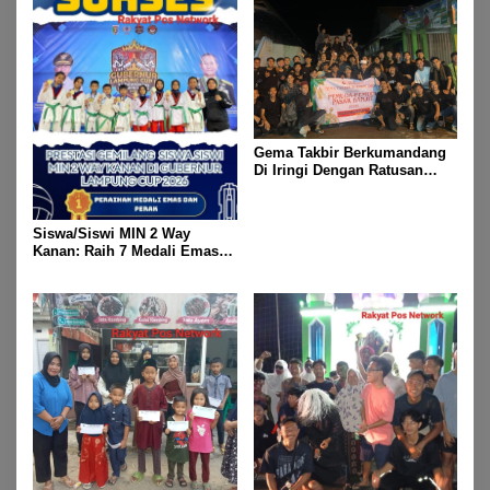
Gema Takbir Berkumandang
Di Iringi Dengan Ratusan
Obor Terangi Langit Banjit,
Rayakan Kemenangan Idul
Fitri 1447 H
Siswa/Siswi MIN 2 Way
Kanan: Raih 7 Medali Emas
Dan 2 Mendali Perak Pada
Gubernur Lampung Cup 2
Taekwondo Championship
2026