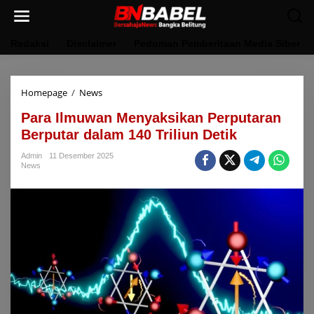
Lewati
ke
konten
Redaksi
Disclaimer
Pedoman Pemberitaan Media Siber
Para
Homepage
/
News
Ilmuwan
Para Ilmuwan Menyaksikan Perputaran
Menyaksikan
Perputaran
Berputar dalam 140 Triliun Detik
Berputar
dalam
Admin
11 Desember 2025
News
140
Triliun
Detik