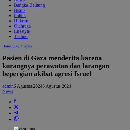
Bangka Belitung
Bisnis
Politik
Hukrim
Olahraga
Lifestyle
Techno
Pasien
Homepage
/
News
di
Gaza
Pasien di Gaza menderita karena
menderita
kurangnya perawatan dan larangan
karena
kurangnya
bepergian akibat agresi Israel
perawatan
dan
larangan
admin
6 Agustus 2024
6 Agustus 2024
bepergian
News
akibat
agresi
Israel