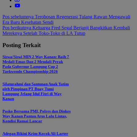
Navigasi
Pos sebelumnya
Terobosan Regenerasi Tulang Rawan Mengawali
Era Baru Kesehatan Sendi
pos
Pos berikutnya
Keluarga Fred Segal Berjanji Bangkitkan Kembali
Mereknya Setelah Toko-Toko di LA Tutup
Posting Terkait
Siswa/Siswi MIN 2 Way Kanan: Raih 7
Medali Emas Dan 2 Mendali Perak
Pada Gubernur Lampung Cup 2
Taekwondo Championship 2026
Silaturahmi dan Santunan Anak Yatim
oleh Pimpinan PT Buay Tumi
Lampung Jelang Idul Fitri di Way
Kanan
Posko Bersama PMI, Polres dan Dinkes
Way Kanan Pantau Arus Lalu Lintas,
Kondisi Ramai Lancar
Adegan Bikini Krim Kocok Ali Larter