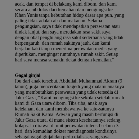
acak, dan tempat di belakang kami dibom, dan kami
secara ajaib lolos dari kematian dan mengungsi ke
Khan Yunis tanpa kebutuhan hidup dasar apa pun, yang
paling tidak adalah air dan makanan. Selama
pengungsian, saya tidak mendapatkan perawatan atau
tindak lanjut, dan saya meredakan rasa sakit saya
dengan obat penghilang rasa sakit sederhana yang tidak
berpengaruh, dan rumah sakitnya jauh, dan kami
berjalan kaki tanpa menerima perawatan medis yang
diperlukan, mengingat runtuhnya rumah sakit. Setiap
hari saya merasa semakin dekat dengan kematian.”
Gagal ginjal
Ibu dari anak tersebut, Abdullah Muhammad Akram (9
tahun), juga menceritakan tragedi yang dialami anaknya
yang membutuhkan perawatan yang tidak tersedia di
Jalur Gaza, “Kami mengungsi ke sekolah setelah rumah
kami di Gaza utara dibom. Tiba-tiba, anak saya
kelelahan, dan kami membawanya ke satu-satunya
Rumah Sakit Kamal Adwan yang masih berfungsi di
Jalur Gaza utara, di mana sistem kesehatannya sedang
kolaps. Ia dirawat di unit perawatan intensif selama 3
hari, dan kemudian dokter mendiagnosis kondisinya
sebagai gagal ginjal dan perlu dialisis, yang saya