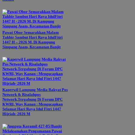
Pawai Obor Semarakkan Malam
Takbir Sambut Hari Raya IdulFitri
1447 H – 2026 M, Di Kampung
Simpang Asam, Kecamatan Banjit
Kaperwil Lampung Media Rakyat Pos
Network & Risalahpos
Network,Tergabung Di Forum DPC
KWRI, Way Kanan : Mengucapkan
Selamat Hari Raya Idul Fitri 1447
Hijriah- 2026 M