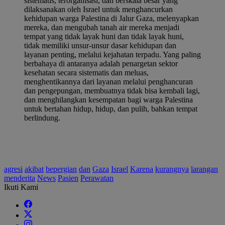
sistematis, terorganisasi, dan berskala besar yang
dilaksanakan oleh Israel untuk menghancurkan
kehidupan warga Palestina di Jalur Gaza, melenyapkan
mereka, dan mengubah tanah air mereka menjadi
tempat yang tidak layak huni dan tidak layak huni,
tidak memiliki unsur-unsur dasar kehidupan dan
layanan penting, melalui kejahatan terpadu. Yang paling
berbahaya di antaranya adalah penargetan sektor
kesehatan secara sistematis dan meluas,
menghentikannya dari layanan melalui penghancuran
dan pengepungan, membuatnya tidak bisa kembali lagi,
dan menghilangkan kesempatan bagi warga Palestina
untuk bertahan hidup, hidup, dan pulih, bahkan tempat
berlindung.
agresi
akibat
bepergian
dan
Gaza
Israel
Karena
kurangnya
larangan
menderita
News
Pasien
Perawatan
Ikuti Kami