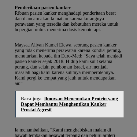
Penderitaan pasien kanker
Ribuan pasien kanker menghadapi penderitaan berat
dan diancam akan kematian karena kurangnya
perawatan yang tersedia dan kebutuhan mereka untuk
bepergian untuk menerima dosis kemoterapi.
Maysaa Aliyan Kamel Elewa, seorang pasien kanker
yang tidak menerima perawatan karena kondisi perang,
menuturkan kepada tim Euro-Med: “Saya telah menjadi
pasien kanker sejak 2018. Hidup kami sulit selama
perang, dan selain pemboman Israel, air menjadi
masalah bagi kami karena sulitnya memperolehnya.
Kami pergi ke tempat yang jauh untuk mendapatkan
air.”
Baca juga
Ilmuwan Menemukan Protein yang
Dapat Membantu Menghentikan Kanker
Prostat Agresif
Ia menambahkan, “Kami menghabiskan malam di
bawah tembakan pesawat terbang dan peluru artileri