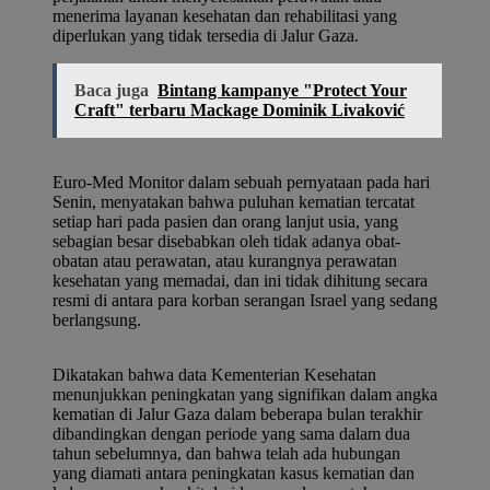
menerima layanan kesehatan dan rehabilitasi yang
diperlukan yang tidak tersedia di Jalur Gaza.
Baca juga
Bintang kampanye "Protect Your
Craft" terbaru Mackage Dominik Livaković
Euro-Med Monitor dalam sebuah pernyataan pada hari
Senin, menyatakan bahwa puluhan kematian tercatat
setiap hari pada pasien dan orang lanjut usia, yang
sebagian besar disebabkan oleh tidak adanya obat-
obatan atau perawatan, atau kurangnya perawatan
kesehatan yang memadai, dan ini tidak dihitung secara
resmi di antara para korban serangan Israel yang sedang
berlangsung.
Dikatakan bahwa data Kementerian Kesehatan
menunjukkan peningkatan yang signifikan dalam angka
kematian di Jalur Gaza dalam beberapa bulan terakhir
dibandingkan dengan periode yang sama dalam dua
tahun sebelumnya, dan bahwa telah ada hubungan
yang diamati antara peningkatan kasus kematian dan