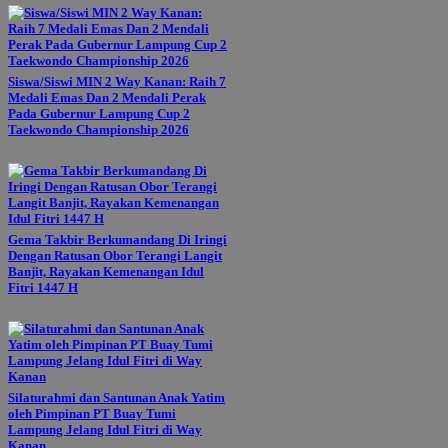
Siswa/Siswi MIN 2 Way Kanan: Raih 7
Medali Emas Dan 2 Mendali Perak
Pada Gubernur Lampung Cup 2
Taekwondo Championship 2026
Gema Takbir Berkumandang Di Iringi
Dengan Ratusan Obor Terangi Langit
Banjit, Rayakan Kemenangan Idul
Fitri 1447 H
Silaturahmi dan Santunan Anak Yatim
oleh Pimpinan PT Buay Tumi
Lampung Jelang Idul Fitri di Way
Kanan