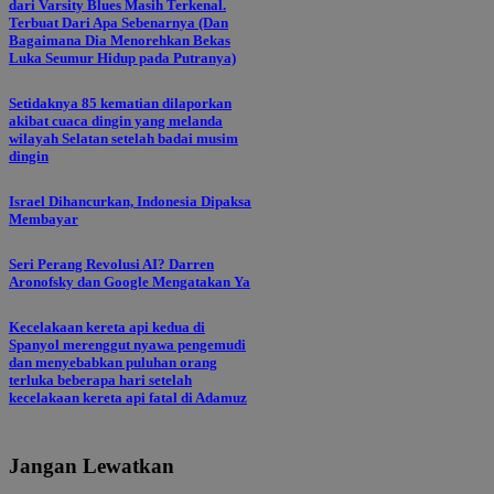
dari Varsity Blues Masih Terkenal.
Terbuat Dari Apa Sebenarnya (Dan
Bagaimana Dia Menorehkan Bekas
Luka Seumur Hidup pada Putranya)
Setidaknya 85 kematian dilaporkan
akibat cuaca dingin yang melanda
wilayah Selatan setelah badai musim
dingin
Israel Dihancurkan, Indonesia Dipaksa
Membayar
Seri Perang Revolusi AI? Darren
Aronofsky dan Google Mengatakan Ya
Kecelakaan kereta api kedua di
Spanyol merenggut nyawa pengemudi
dan menyebabkan puluhan orang
terluka beberapa hari setelah
kecelakaan kereta api fatal di Adamuz
Jangan Lewatkan