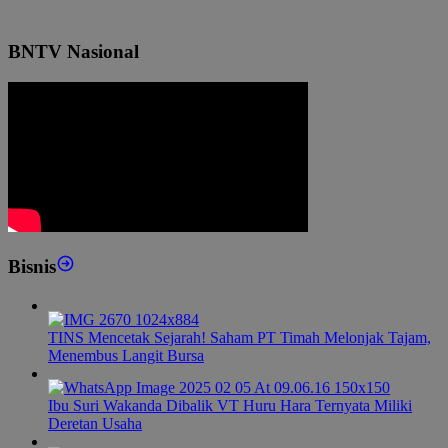
BNTV Nasional
Bisnis
TINS Mencetak Sejarah! Saham PT Timah Melonjak Tajam,
Menembus Langit Bursa
Ibu Suri Wakanda Dibalik VT Huru Hara Ternyata Miliki
Deretan Usaha