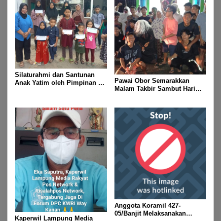
Silaturahmi dan Santunan
Pawai Obor Semarakkan
Anak Yatim oleh Pimpinan PT
Malam Takbir Sambut Hari
Buay Tumi Lampung Jelang
Raya IdulFitri 1447 H – 2026
Idul Fitri di Way Kanan
M, Di Kampung Simpang
Asam, Kecamatan Banjit
Anggota Koramil 427-
05/Banjit Melaksanakan
Kaperwil Lampung Media