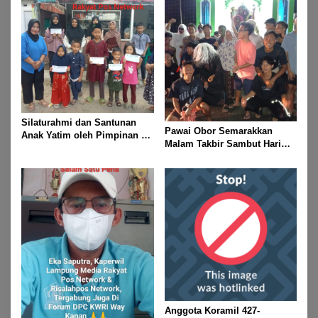
Silaturahmi dan Santunan
Pawai Obor Semarakkan
Anak Yatim oleh Pimpinan PT
Malam Takbir Sambut Hari
Buay Tumi Lampung Jelang
Raya IdulFitri 1447 H – 2026
Idul Fitri di Way Kanan
M, Di Kampung Simpang
Asam, Kecamatan Banjit
Anggota Koramil 427-