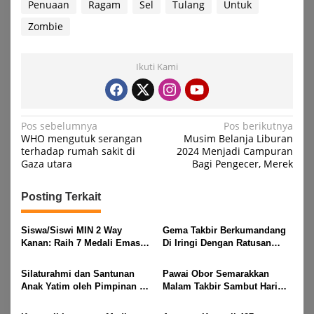
Penuaan
Ragam
Sel
Tulang
Untuk
Zombie
Ikuti Kami
Navigasi
Pos sebelumnya
Pos berikutnya
WHO mengutuk serangan
Musim Belanja Liburan
pos
terhadap rumah sakit di
2024 Menjadi Campuran
Gaza utara
Bagi Pengecer, Merek
Posting Terkait
Siswa/Siswi MIN 2 Way
Gema Takbir Berkumandang
Kanan: Raih 7 Medali Emas
Di Iringi Dengan Ratusan
Dan 2 Mendali Perak Pada
Obor Terangi Langit Banjit,
Gubernur Lampung Cup 2
Rayakan Kemenangan Idul
Silaturahmi dan Santunan
Pawai Obor Semarakkan
Taekwondo Championship
Fitri 1447 H
Anak Yatim oleh Pimpinan PT
Malam Takbir Sambut Hari
2026
Buay Tumi Lampung Jelang
Raya IdulFitri 1447 H – 2026
Idul Fitri di Way Kanan
M, Di Kampung Simpang