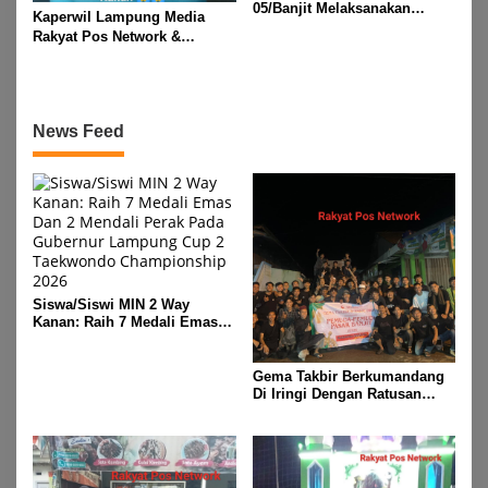
05/Banjit Melaksanakan
Kaperwil Lampung Media
Pengamanan Pawai Ogoh
Rakyat Pos Network &
ogoh Di Wilayah Bali Sadhar,
Risalahpos
Kecamatan Banjit
Network,Tergabung Di Forum
DPC KWRI, Way Kanan :
Mengucapkan Selamat Hari
News Feed
Raya Idul Fitri 1447 Hijriah-
2026 M
Siswa/Siswi MIN 2 Way
Kanan: Raih 7 Medali Emas
Dan 2 Mendali Perak Pada
Gubernur Lampung Cup 2
Taekwondo Championship
Gema Takbir Berkumandang
2026
Di Iringi Dengan Ratusan
Obor Terangi Langit Banjit,
Rayakan Kemenangan Idul
Fitri 1447 H