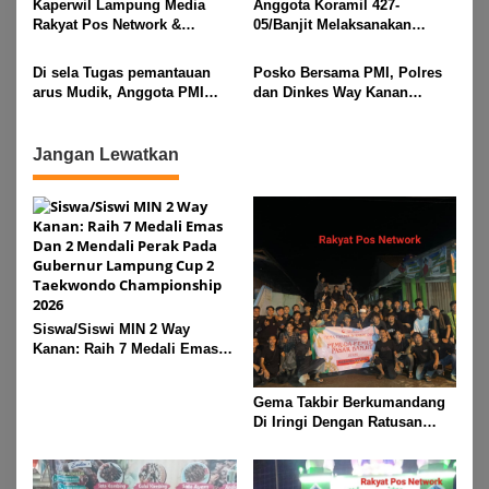
Kaperwil Lampung Media
Anggota Koramil 427-
Asam, Kecamatan Banjit
Rakyat Pos Network &
05/Banjit Melaksanakan
Risalahpos
Pengamanan Pawai Ogoh
Network,Tergabung Di Forum
ogoh Di Wilayah Bali Sadhar,
Di sela Tugas pemantauan
Posko Bersama PMI, Polres
DPC KWRI, Way Kanan :
Kecamatan Banjit
arus Mudik, Anggota PMI
dan Dinkes Way Kanan
Mengucapkan Selamat Hari
Rahmat Shali Akbar. S. STP.
Pantau Arus Lalu Lintas,
Raya Idul Fitri 1447 Hijriah-
M. Si,,Tinggalkan Pos Pantau
Kondisi Ramai Lancar
2026 M
Demi Selamatkan Nyawa
Jangan Lewatkan
Bocah 7 Tahun
Siswa/Siswi MIN 2 Way
Kanan: Raih 7 Medali Emas
Dan 2 Mendali Perak Pada
Gubernur Lampung Cup 2
Gema Takbir Berkumandang
Taekwondo Championship
Di Iringi Dengan Ratusan
2026
Obor Terangi Langit Banjit,
Rayakan Kemenangan Idul
Fitri 1447 H