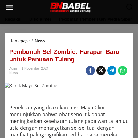
Lewati
ke
konten
Redaksi
Disclaimer
Pedoman Pemberitaan Media Siber
Pembunuh
Homepage
/
News
Sel
Pembunuh Sel Zombie: Harapan Baru
Zombie:
Harapan
untuk Penuaan Tulang
Baru
untuk
Admin
1 November 2024
News
Penuaan
Tulang
Penelitian yang dilakukan oleh Mayo Clinic
menunjukkan bahwa obat senolitik dapat
meningkatkan kesehatan tulang pada wanita lanjut
usia dengan menargetkan sel-sel tua, dengan
manfaat paling signifikan terlihat pada mereka