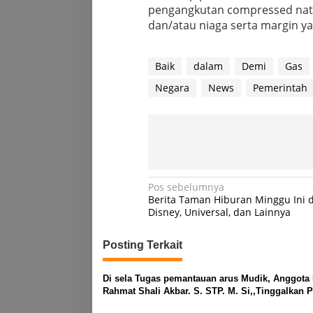
pengangkutan compressed natur
dan/atau niaga serta margin ya
Baik
dalam
Demi
Gas
Negara
News
Pemerintah
Navigasi
Pos sebelumnya
Berita Taman Hiburan Minggu Ini d
pos
Disney, Universal, dan Lainnya
Posting Terkait
Di sela Tugas pemantauan arus Mudik, Anggota
Rahmat Shali Akbar. S. STP. M. Si,,Tinggalkan 
Pantau Demi Selamatkan Nyawa Bocah 7 Tahun