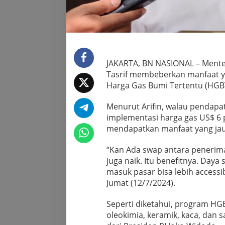
JAKARTA, BN NASIONAL – Menter
Tasrif membeberkan manfaat 
Harga Gas Bumi Tertentu (HGBT)
Menurut Arifin, walau pendap
implementasi harga gas US$ 6 p
mendapatkan manfaat yang jauh
“Kan Ada swap antara penerima
juga naik. Itu benefitnya. Daya
masuk pasar bisa lebih accessib
Jumat (12/7/2024).
Seperti diketahui, program HGB
oleokimia, keramik, kaca, dan