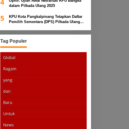
4
Opini: Ujian Awal Netralitas KPU Bangka
dalam Pilkada Ulang 2025
5
KPU Kota Pangkalpinang Tetapkan Daftar
Pemilih Sementara (DPS) Pilkada Ulang
2025
Tag Populer
Global
Ragam
yang
dan
Baru
Untuk
News