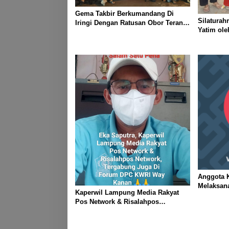
Gema Takbir Berkumandang Di
Silaturah
Iringi Dengan Ratusan Obor Terangi
Yatim ol
Langit Banjit, Rayakan Kemenangan
Lampung J
Idul Fitri 1447 H
Kanan
Anggota K
Melaksan
Kaperwil Lampung Media Rakyat
Ogoh ogoh
Pos Network & Risalahpos
Kecamatan
Network,Tergabung Di Forum DPC
KWRI, Way Kanan : Mengucapkan