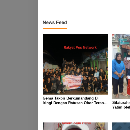
Selamat Hari Raya Idul Fitri 1447
Hijriah- 2026 M
News Feed
Gema Takbir Berkumandang Di
Silaturah
Iringi Dengan Ratusan Obor Terangi
Yatim ol
Langit Banjit, Rayakan Kemenangan
Lampung J
Idul Fitri 1447 H
Kanan