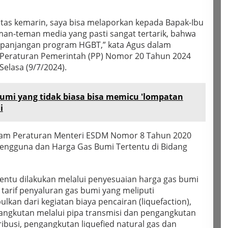
tas kemarin, saya bisa melaporkan kepada Bapak-Ibu
man-teman media yang pasti sangat tertarik, bahwa
rpanjangan program HGBT,” kata Agus dalam
Peraturan Pemerintah (PP) Nomor 20 Tahun 2024
Selasa (9/7/2024).
umi yang tidak biasa bisa memicu 'lompatan
i
lam Peraturan Menteri ESDM Nomor 8 Tahun 2020
Pengguna dan Harga Gas Bumi Tertentu di Bidang
entu dilakukan melalui penyesuaian harga gas bumi
 tarif penyaluran gas bumi yang meliputi
kan dari kegiatan biaya pencairan (liquefaction),
ngkutan melalui pipa transmisi dan pengangkutan
ribusi, pengangkutan liquefied natural gas dan