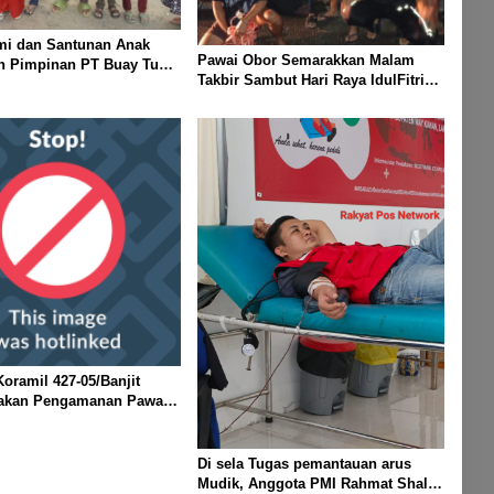
mi dan Santunan Anak
Pawai Obor Semarakkan Malam
eh Pimpinan PT Buay Tumi
Takbir Sambut Hari Raya IdulFitri
elang Idul Fitri di Way
1447 H – 2026 M, Di Kampung
Simpang Asam, Kecamatan Banjit
oramil 427-05/Banjit
akan Pengamanan Pawai
 Di Wilayah Bali Sadhar,
 Banjit
Di sela Tugas pemantauan arus
Mudik, Anggota PMI Rahmat Shali