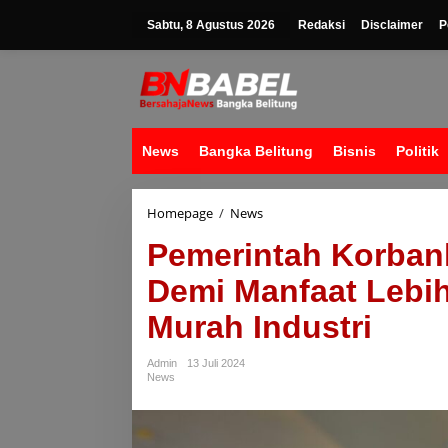
Lewati
ke
Sabtu, 8 Agustus 2026
Redaksi
Disclaimer
P
konten
News
Bangka Belitung
Bisnis
Politik
Pemerintah
Homepage
/
News
Korbankan
Pemerintah Korban
Pendapatan
Negara
Demi Manfaat Lebi
Demi
Manfaat
Murah Industri
Lebih
Baik
dalam
Admin
13 Juli 2024
Program
News
Gas
Murah
Industri