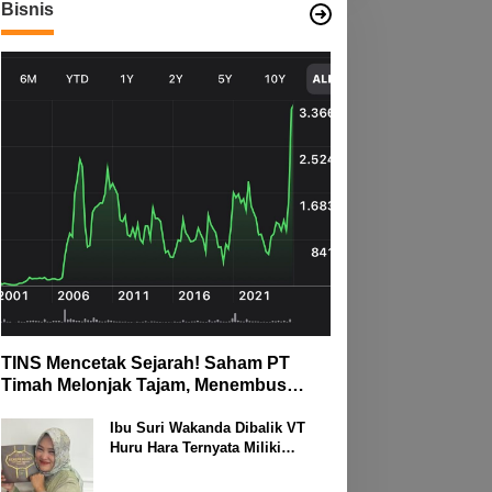
Bisnis
TINS Mencetak Sejarah! Saham PT
Timah Melonjak Tajam, Menembus
Langit Bursa
Ibu Suri Wakanda Dibalik VT
Huru Hara Ternyata Miliki
Deretan Usaha