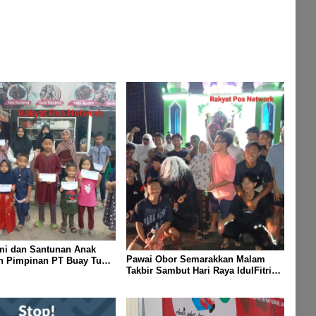
Akbar. S. STP. M. Si,,Tinggalkan
Pos Pantau Demi Selamatkan
Nyawa Bocah 7 Tahun
mi dan Santunan Anak
Pawai Obor Semarakkan Malam
eh Pimpinan PT Buay Tumi
Takbir Sambut Hari Raya IdulFitri
elang Idul Fitri di Way
1447 H – 2026 M, Di Kampung
Simpang Asam, Kecamatan Banjit