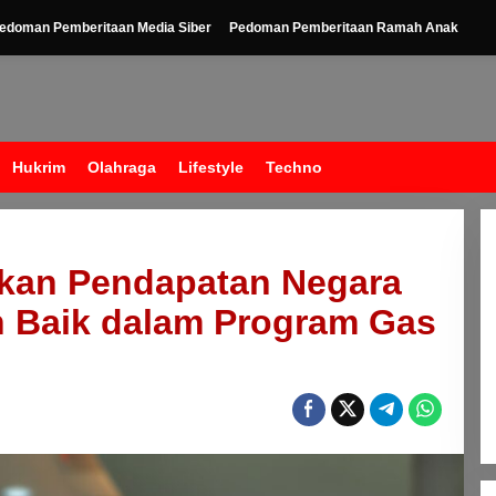
edoman Pemberitaan Media Siber
Pedoman Pemberitaan Ramah Anak
Hukrim
Olahraga
Lifestyle
Techno
kan Pendapatan Negara
h Baik dalam Program Gas