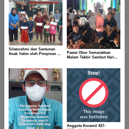
Silaturahmi dan Santunan
Pawai Obor Semarakkan
Anak Yatim oleh Pimpinan PT
Malam Takbir Sambut Hari
Buay Tumi Lampung Jelang
Raya IdulFitri 1447 H – 2026
Idul Fitri di Way Kanan
M, Di Kampung Simpang
Asam, Kecamatan Banjit
Anggota Koramil 427-