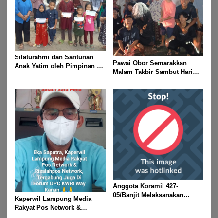
Silaturahmi dan Santunan
Pawai Obor Semarakkan
Anak Yatim oleh Pimpinan PT
Malam Takbir Sambut Hari
Buay Tumi Lampung Jelang
Raya IdulFitri 1447 H – 2026
Idul Fitri di Way Kanan
M, Di Kampung Simpang
Asam, Kecamatan Banjit
Anggota Koramil 427-
05/Banjit Melaksanakan
Kaperwil Lampung Media
Pengamanan Pawai Ogoh
Rakyat Pos Network &
ogoh Di Wilayah Bali Sadhar,
Risalahpos