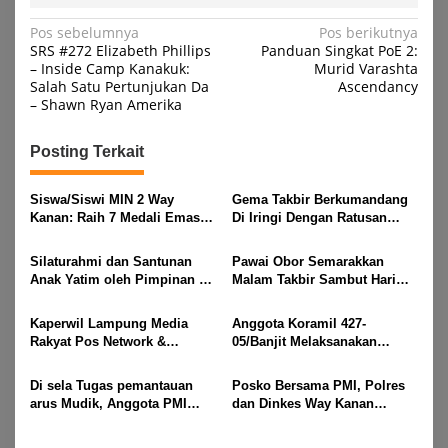
Navigasi
Pos sebelumnya
Pos berikutnya
SRS #272 Elizabeth Phillips
Panduan Singkat PoE 2:
pos
– Inside Camp Kanakuk:
Murid Varashta
Salah Satu Pertunjukan Da
Ascendancy
– Shawn Ryan Amerika
Posting Terkait
Siswa/Siswi MIN 2 Way
Gema Takbir Berkumandang
Kanan: Raih 7 Medali Emas
Di Iringi Dengan Ratusan
Dan 2 Mendali Perak Pada
Obor Terangi Langit Banjit,
Gubernur Lampung Cup 2
Rayakan Kemenangan Idul
Silaturahmi dan Santunan
Pawai Obor Semarakkan
Taekwondo Championship
Fitri 1447 H
Anak Yatim oleh Pimpinan PT
Malam Takbir Sambut Hari
2026
Buay Tumi Lampung Jelang
Raya IdulFitri 1447 H – 2026
Idul Fitri di Way Kanan
M, Di Kampung Simpang
Kaperwil Lampung Media
Anggota Koramil 427-
Asam, Kecamatan Banjit
Rakyat Pos Network &
05/Banjit Melaksanakan
Risalahpos
Pengamanan Pawai Ogoh
Network,Tergabung Di Forum
ogoh Di Wilayah Bali Sadhar,
Di sela Tugas pemantauan
Posko Bersama PMI, Polres
DPC KWRI, Way Kanan :
Kecamatan Banjit
arus Mudik, Anggota PMI
dan Dinkes Way Kanan
Mengucapkan Selamat Hari
Rahmat Shali Akbar. S. STP.
Pantau Arus Lalu Lintas,
Raya Idul Fitri 1447 Hijriah-
M. Si,,Tinggalkan Pos Pantau
Kondisi Ramai Lancar