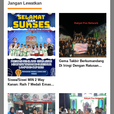
2026 M
Demi Selamatkan Nyawa
Jangan Lewatkan
Bocah 7 Tahun
Gema Takbir Berkumandang
Di Iringi Dengan Ratusan
Obor Terangi Langit Banjit,
Rayakan Kemenangan Idul
Fitri 1447 H
Siswa/Siswi MIN 2 Way
Kanan: Raih 7 Medali Emas
Dan 2 Mendali Perak Pada
Gubernur Lampung Cup 2
Taekwondo Championship
2026