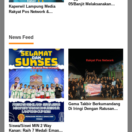
05/Banjit Melaksanakan
Kaperwil Lampung Media
Pengamanan Pawai Ogoh
Rakyat Pos Network &
ogoh Di Wilayah Bali Sadhar,
Risalahpos
Kecamatan Banjit
Network,Tergabung Di Forum
DPC KWRI, Way Kanan :
Mengucapkan Selamat Hari
News Feed
Raya Idul Fitri 1447 Hijriah-
2026 M
Gema Takbir Berkumandang
Di Iringi Dengan Ratusan
Obor Terangi Langit Banjit,
Rayakan Kemenangan Idul
Fitri 1447 H
Siswa/Siswi MIN 2 Way
Kanan: Raih 7 Medali Emas