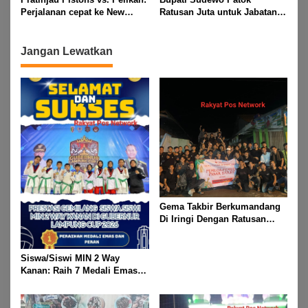
kandidat
Perjalanan cepat ke New
Ratusan Juta untuk Jabatan
Orleans untuk menghadapi
di Pemerintah Desa
Pelikan rendahan
Jangan Lewatkan
Gema Takbir Berkumandang
Di Iringi Dengan Ratusan
Obor Terangi Langit Banjit,
Rayakan Kemenangan Idul
Fitri 1447 H
Siswa/Siswi MIN 2 Way
Kanan: Raih 7 Medali Emas
Dan 2 Mendali Perak Pada
Gubernur Lampung Cup 2
Taekwondo Championship