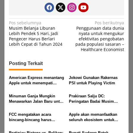
Navigasi
Pos sebelumnya
Pos berikutnya
Musim Belanja Liburan
Penggunaan data dunia
pos
Lebih Pendek 5 Hari, Jadi
nyata untuk mengukur
Pengecer Harus Berlari
efektivitas pengobatan
Lebih Cepat di Tahun 2024
pada populasi sasaran –
Healthcare Economist
Posting Terkait
American Express menantang
Jokowi Gunakan Rakernas
Apple untuk menempati
PSI untuk Playing Victim
posisi teratas dalam
portofolio Berkshire
Minuman Ganja Mungkin
Prakiraan Salju DC:
Menawarkan Jalan Baru untuk
Peringatan Badai Musim
Mengurangi Minum Alkohol
Dingin, Keadaan Darurat
dikeluarkan untuk wilayah
FCC mengatakan acara
Apple akan memanfaatkan
tersebut
bincang-bincang harus
seluruh ekosistem untuk
memberikan waktu yang
mengubah pengalaman
sama untuk wawancara
siaran F1 AS 2026
Pratinjau Pistons vs. Pelikan:
Bupati Sudewo Patok