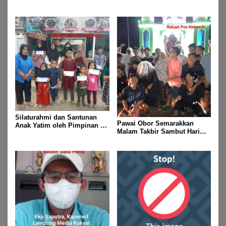
Dan 2 Mendali Perak Pada
Gubernur Lampung Cup 2
Taekwondo Championship
2026
Silaturahmi dan Santunan
Pawai Obor Semarakkan
Anak Yatim oleh Pimpinan PT
Malam Takbir Sambut Hari
Buay Tumi Lampung Jelang
Raya IdulFitri 1447 H – 2026
Idul Fitri di Way Kanan
M, Di Kampung Simpang
Asam, Kecamatan Banjit