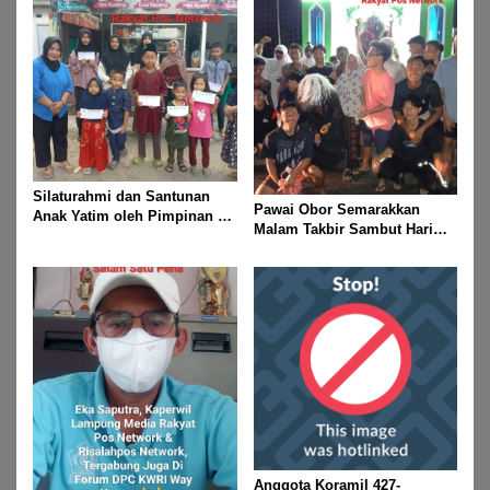
2026
Silaturahmi dan Santunan
Pawai Obor Semarakkan
Anak Yatim oleh Pimpinan PT
Malam Takbir Sambut Hari
Buay Tumi Lampung Jelang
Raya IdulFitri 1447 H – 2026
Idul Fitri di Way Kanan
M, Di Kampung Simpang
Asam, Kecamatan Banjit
Anggota Koramil 427-