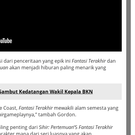
 dari penceritaan yang epik ini
Fantasi Terakhir
dan
muan
akan menjadi hiburan paling menarik yang
 Sambut Kedatangan Wakil Kepala BKN
he Coast,
Fantasi Terakhir
mewakili alam semesta yang
hir
gameplaynya,” tambah Gordon.
aling penting dari
Sihir: Pertemuan
‘S
Fantasi Terakhir
arakter mana dari seri luasnya yang akan