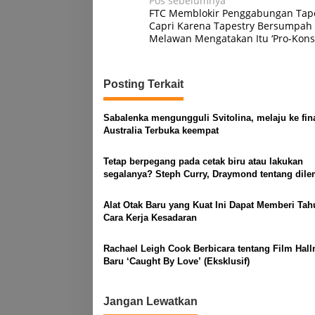
Navigasi
Pos sebelumnya
FTC Memblokir Penggabungan Tape
pos
Capri Karena Tapestry Bersumpah
Melawan Mengatakan Itu ‘Pro-Kon
Posting Terkait
Sabalenka mengungguli Svitolina, melaju ke fin
Australia Terbuka keempat
Tetap berpegang pada cetak biru atau lakukan
segalanya? Steph Curry, Draymond tentang dil
menentukan Warriors
Alat Otak Baru yang Kuat Ini Dapat Memberi Tah
Cara Kerja Kesadaran
Rachael Leigh Cook Berbicara tentang Film Hal
Baru ‘Caught By Love’ (Eksklusif)
Jangan Lewatkan