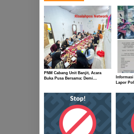
PNM Cabang Unit Banjit, Acara
Informasi
Buka Pusa Bersama: Demi
Lapor Pol
Mempererat Kebersamaan
Diduga M
Berpamita