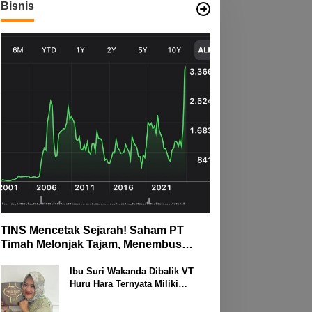
Bisnis
TINS Mencetak Sejarah! Saham PT
Timah Melonjak Tajam, Menembus
Langit Bursa
Ibu Suri Wakanda Dibalik VT
Huru Hara Ternyata Miliki
Deretan Usaha