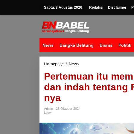
Lewati
ke
Sabtu, 8 Agustus 2026
Redaksi
Disclaimer
P
konten
News
Bangka Belitung
Bisnis
Politik
Pertemuan
Homepage
/
News
itu
Pertemuan itu memb
memberi
kita
dan indah tentang 
gambaran
kecil
nya
dan
indah
tentang
Admin
26 Oktober 2024
Final
News
Fantasy
Crossover-
nya