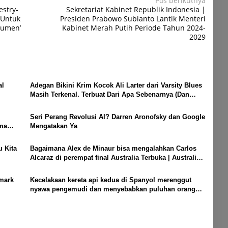
Pos berikutnya
stry-
Sekretariat Kabinet Republik Indonesia |
 Untuk
Presiden Prabowo Subianto Lantik Menteri
sumen’
Kabinet Merah Putih Periode Tahun 2024-
2029
al
Adegan Bikini Krim Kocok Ali Larter dari Varsity Blues
Masih Terkenal. Terbuat Dari Apa Sebenarnya (Dan
Bagaimana Dia Menorehkan Bekas Luka Seumur Hidup
pada Putranya)
Seri Perang Revolusi AI? Darren Aronofsky dan Google
ema
Mengatakan Ya
u Kita
Bagaimana Alex de Minaur bisa mengalahkan Carlos
Alcaraz di perempat final Australia Terbuka | Australia
Terbuka 2026
lmark
Kecelakaan kereta api kedua di Spanyol merenggut
nyawa pengemudi dan menyebabkan puluhan orang
terluka beberapa hari setelah kecelakaan kereta api
fatal di Adamuz