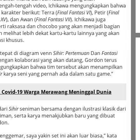
tengah-tengah video, Ichikawa mengungkapkan bahwa
arakter berikut: Terra (
Final Fantasi VI
), Petir (
Final
 XV
), dan Awan (
Final Fantasi VII
). Ichikawa juga
rti raksasa dan chocobo yang akan menjadi bagian
ah melihat lebih dekat kartu-kartu lainnya yang akan
si khusus.
tepat di diagram venn
Sihir: Pertemuan
Dan
Fantasi
ngan kolaborasi yang akan datang, Gordon terus
ungkapkan bahwa tim tersebut akan menampilkan
r
karya seni yang pernah ada dalam satu game.”
en Covid-19 Warga Merawang Meninggal Dunia
dari
Sihir
seniman bersama dengan ilustrasi klasik dari
iman, serta karya menakjubkan baru yang dibuat
don.
nggemar, saya yakin set ini akan luar biasa,” kata