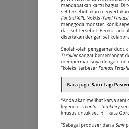
mendapatkan kartu bagus. Di 
set tersebut akan menyertakan k
Fantasi XIII
), Noktis (
Final Fantasi
menggoda monster ikonik sepe
dari set tersebut. Berikut adal
disertakan dengan set kolabora
Seolah-olah penggemar duduk 
Terakhir
sangat bersemangat de
mempermanisnya dengan meng
“koleksi terbesar
Fantasi Terakhi
Baca juga
Satu Lagi Pasi
“Anda akan melihat karya seni 
legendaris
Fantasi Terakhir
y sen
khusus untuk set ini,” kata Gor
“Sebagai produser dan a
Sihir
pe