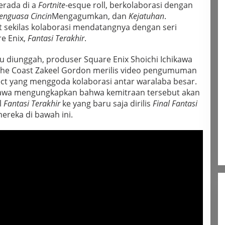
erada di a
Fortnite
-esque roll, berkolaborasi dengan
enguasa Cincin
Mengagumkan, dan
Kejatuhan
.
at sekilas kolaborasi mendatangnya dengan seri
e Enix,
Fantasi Terakhir
.
 diunggah, produser Square Enix Shoichi Ichikawa
 the Coast Zakeel Gordon merilis video pengumuman
ect yang menggoda kolaborasi antar waralaba besar.
ikawa mengungkapkan bahwa kemitraan tersebut akan
l
Fantasi Terakhir
ke yang baru saja dirilis
Final Fantasi
ereka di bawah ini.