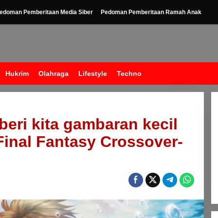
edoman Pemberitaan Media Siber
Pedoman Pemberitaan Ramah Anak
Hukrim
Olahraga
Lifestyle
Techno
eri kita gambaran kecil
Final Fantasy Crossover-