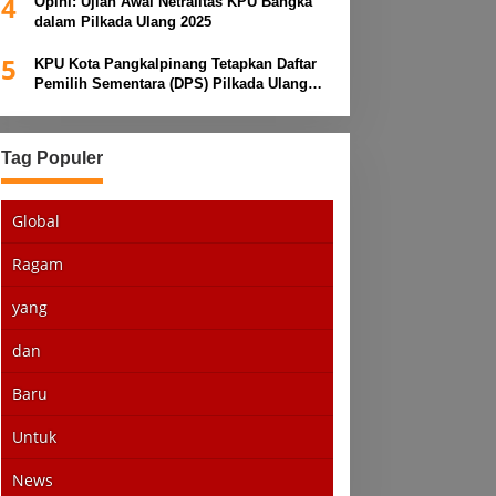
4
Opini: Ujian Awal Netralitas KPU Bangka
dalam Pilkada Ulang 2025
5
KPU Kota Pangkalpinang Tetapkan Daftar
Pemilih Sementara (DPS) Pilkada Ulang
2025
Tag Populer
Global
Ragam
yang
dan
Baru
Untuk
News