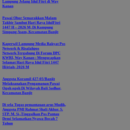
Lampung Jelang Idul Fitri di Way
Kanan
Pawai Obor Semarakkan Malam
Takbir Sambut Hari Raya IdulFitri
1447 H – 2026 M, Di Kampung
Simpang Asam, Kecamatan Banjit
Kaperwil Lampung Media Rakyat Pos
Network & Risalahpos
Network,Tergabung Di Forum DPC
KWRI, Way Kanan : Mengucapkan
Selamat Hari Raya Idul Fitri 1447
Hijriah- 2026 M
Anggota Koramil 427-05/Banjit
Melaksanakan Pengamanan Pawai
Ogoh ogoh Di Wilayah Bali Sadhar,
Kecamatan Banjit
Di sela Tugas pemantauan arus Mudik,
Anggota PMI Rahmat Shali Akbar. S.
STP. M. Si,,Tinggalkan Pos Pantau
Demi Selamatkan Nyawa Bocah 7
Tahun