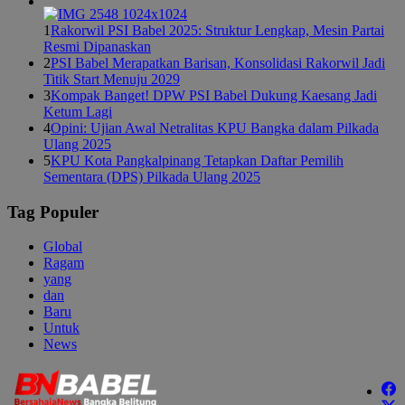
1
Rakorwil PSI Babel 2025: Struktur Lengkap, Mesin Partai
Resmi Dipanaskan
2
PSI Babel Merapatkan Barisan, Konsolidasi Rakorwil Jadi
Titik Start Menuju 2029
3
Kompak Banget! DPW PSI Babel Dukung Kaesang Jadi
Ketum Lagi
4
Opini: Ujian Awal Netralitas KPU Bangka dalam Pilkada
Ulang 2025
5
KPU Kota Pangkalpinang Tetapkan Daftar Pemilih
Sementara (DPS) Pilkada Ulang 2025
Tag Populer
Global
Ragam
yang
dan
Baru
Untuk
News