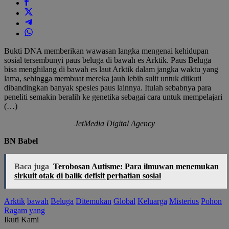
Bukti DNA memberikan wawasan langka mengenai kehidupan
sosial tersembunyi paus beluga di bawah es Arktik. Paus Beluga
bisa menghilang di bawah es laut Arktik dalam jangka waktu yang
lama, sehingga membuat mereka jauh lebih sulit untuk diikuti
dibandingkan banyak spesies paus lainnya. Itulah sebabnya para
peneliti semakin beralih ke genetika sebagai cara untuk mempelajari
(…)
JetMedia Digital Agency
BN Babel
Baca juga
Terobosan Autisme: Para ilmuwan menemukan
sirkuit otak di balik defisit perhatian sosial
Arktik
bawah
Beluga
Ditemukan
Global
Keluarga
Misterius
Pohon
Ragam
yang
Ikuti Kami