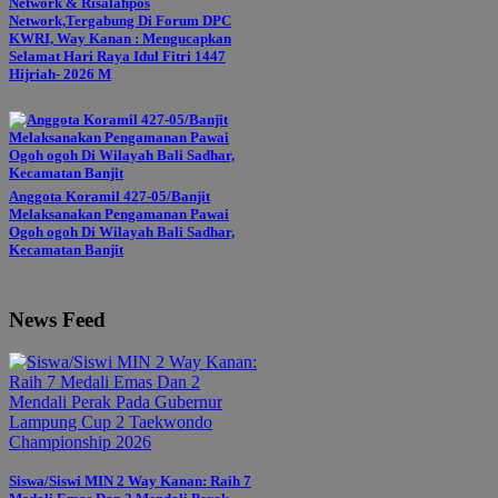
Network & Risalahpos
Network,Tergabung Di Forum DPC
KWRI, Way Kanan : Mengucapkan
Selamat Hari Raya Idul Fitri 1447
Hijriah- 2026 M
Anggota Koramil 427-05/Banjit
Melaksanakan Pengamanan Pawai
Ogoh ogoh Di Wilayah Bali Sadhar,
Kecamatan Banjit
News Feed
Siswa/Siswi MIN 2 Way Kanan: Raih 7