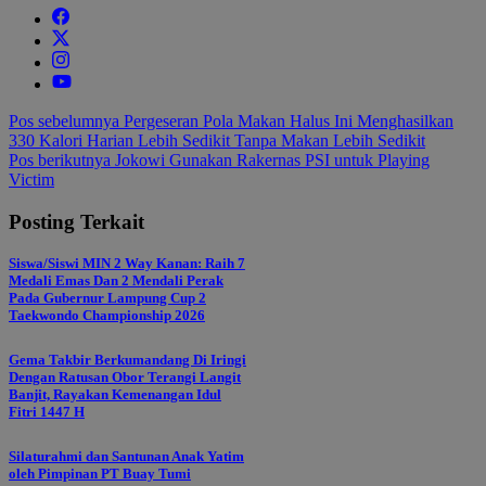
Navigasi
Pos sebelumnya
Pergeseran Pola Makan Halus Ini Menghasilkan
330 Kalori Harian Lebih Sedikit Tanpa Makan Lebih Sedikit
pos
Pos berikutnya
Jokowi Gunakan Rakernas PSI untuk Playing
Victim
Posting Terkait
Siswa/Siswi MIN 2 Way Kanan: Raih 7
Medali Emas Dan 2 Mendali Perak
Pada Gubernur Lampung Cup 2
Taekwondo Championship 2026
Gema Takbir Berkumandang Di Iringi
Dengan Ratusan Obor Terangi Langit
Banjit, Rayakan Kemenangan Idul
Fitri 1447 H
Silaturahmi dan Santunan Anak Yatim
oleh Pimpinan PT Buay Tumi