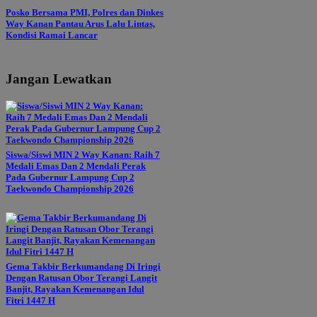
Posko Bersama PMI, Polres dan Dinkes
Way Kanan Pantau Arus Lalu Lintas,
Kondisi Ramai Lancar
Jangan Lewatkan
Siswa/Siswi MIN 2 Way Kanan: Raih 7
Medali Emas Dan 2 Mendali Perak
Pada Gubernur Lampung Cup 2
Taekwondo Championship 2026
Gema Takbir Berkumandang Di Iringi
Dengan Ratusan Obor Terangi Langit
Banjit, Rayakan Kemenangan Idul
Fitri 1447 H