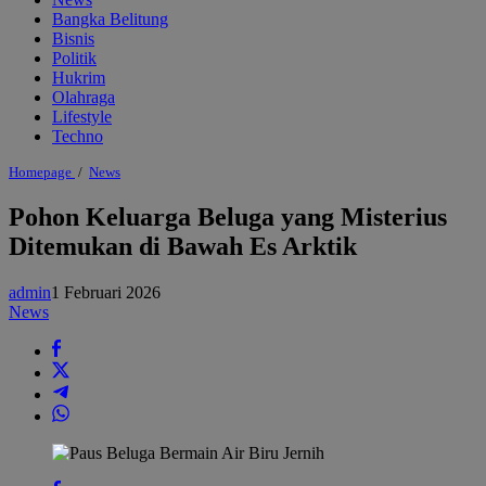
Bangka Belitung
Bisnis
Politik
Hukrim
Olahraga
Lifestyle
Techno
Pohon
Homepage
/
News
Keluarga
Beluga
Pohon Keluarga Beluga yang Misterius
yang
Ditemukan di Bawah Es Arktik
Misterius
Ditemukan
di
admin
1 Februari 2026
Bawah
Es
News
Arktik