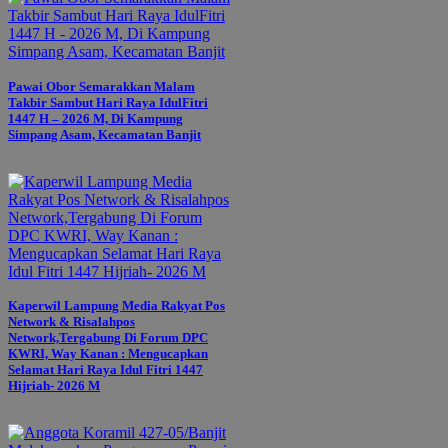
Pawai Obor Semarakkan Malam
Takbir Sambut Hari Raya IdulFitri
1447 H – 2026 M, Di Kampung
Simpang Asam, Kecamatan Banjit
Kaperwil Lampung Media Rakyat Pos
Network & Risalahpos
Network,Tergabung Di Forum DPC
KWRI, Way Kanan : Mengucapkan
Selamat Hari Raya Idul Fitri 1447
Hijriah- 2026 M