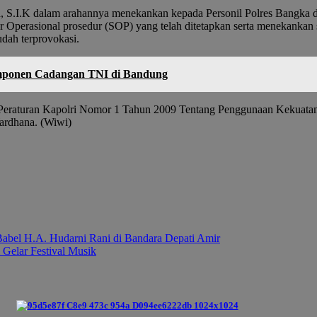
 S.I.K dalam arahannya menekankan kepada Personil Polres Bangka 
Operasional prosedur (SOP) yang telah ditetapkan serta menekankan 
dah terprovokasi.
omponen Cadangan TNI di Bandung
eraturan Kapolri Nomor 1 Tahun 2009 Tentang Penggunaan Kekuatan 
Wardhana. (Wiwi)
abel H.A. Hudarni Rani di Bandara Depati Amir
Gelar Festival Musik