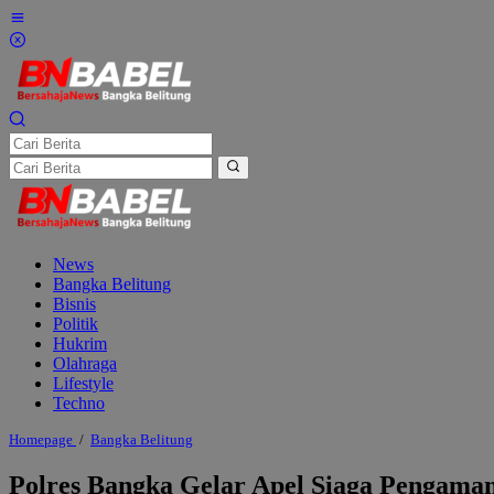
Lewati
ke
konten
News
Bangka Belitung
Bisnis
Politik
Hukrim
Olahraga
Lifestyle
Techno
Polres
Homepage
/
Bangka Belitung
Bangka
Gelar
Polres Bangka Gelar Apel Siaga Pengama
Apel