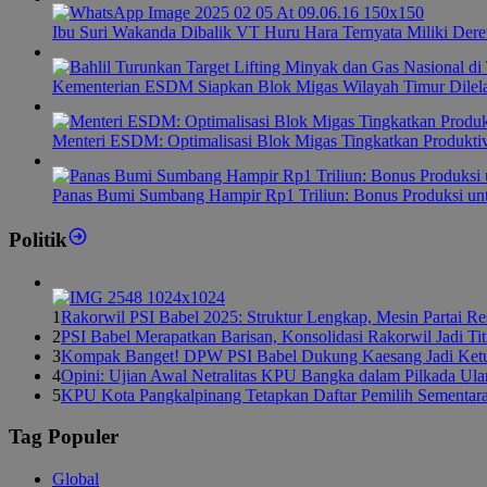
Ibu Suri Wakanda Dibalik VT Huru Hara Ternyata Miliki Dere
Kementerian ESDM Siapkan Blok Migas Wilayah Timur Dilel
Menteri ESDM: Optimalisasi Blok Migas Tingkatkan Produktiv
Panas Bumi Sumbang Hampir Rp1 Triliun: Bonus Produksi u
Politik
1
Rakorwil PSI Babel 2025: Struktur Lengkap, Mesin Partai R
2
PSI Babel Merapatkan Barisan, Konsolidasi Rakorwil Jadi Ti
3
Kompak Banget! DPW PSI Babel Dukung Kaesang Jadi Ket
4
Opini: Ujian Awal Netralitas KPU Bangka dalam Pilkada Ul
5
KPU Kota Pangkalpinang Tetapkan Daftar Pemilih Sementar
Tag Populer
Global