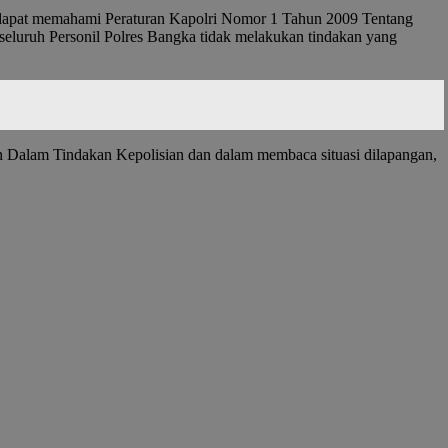
dapat memahami Peraturan Kapolri Nomor 1 Tahun 2009 Tentang
seluruh Personil Polres Bangka tidak melakukan tindakan yang
Dalam Tindakan Kepolisian dan dalam membaca situasi dilapangan,