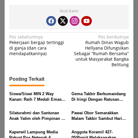
Ikuti Kami
Navigasi
Pos sebelumnya
Pos berikutnya
Pekerjaan bergaji tertinggi
Rumah Dinas Wagub
pos
di ganja (dan cara
Hellyana Difungsikan
mendapatkannya)
Sebagai “Rumah Bersama”
untuk Masyarakat Bangka
Belitung
Posting Terkait
Siswa/Siswi MIN 2 Way
Gema Takbir Berkumandang
Kanan: Raih 7 Medali Emas
Di Iringi Dengan Ratusan
Dan 2 Mendali Perak Pada
Obor Terangi Langit Banjit,
Gubernur Lampung Cup 2
Rayakan Kemenangan Idul
Silaturahmi dan Santunan
Pawai Obor Semarakkan
Taekwondo Championship
Fitri 1447 H
Anak Yatim oleh Pimpinan PT
Malam Takbir Sambut Hari
2026
Buay Tumi Lampung Jelang
Raya IdulFitri 1447 H – 2026
Idul Fitri di Way Kanan
M, Di Kampung Simpang
Kaperwil Lampung Media
Anggota Koramil 427-
Asam, Kecamatan Banjit
Rakyat Pos Network &
05/Banjit Melaksanakan