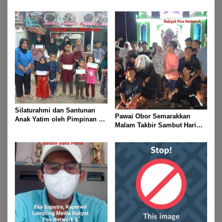
Dan 2 Mendali Perak Pada
Gubernur Lampung Cup 2
Taekwondo Championship
2026
Silaturahmi dan Santunan
Pawai Obor Semarakkan
Anak Yatim oleh Pimpinan PT
Malam Takbir Sambut Hari
Buay Tumi Lampung Jelang
Raya IdulFitri 1447 H – 2026
Idul Fitri di Way Kanan
M, Di Kampung Simpang
Asam, Kecamatan Banjit