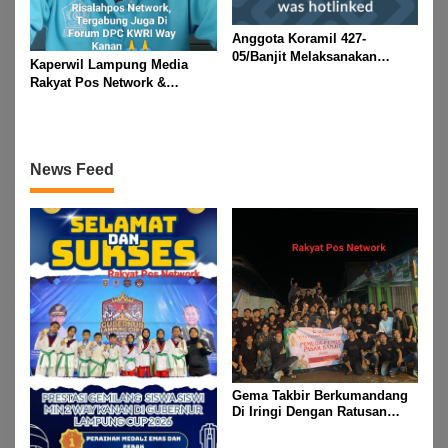
Anggota Koramil 427-
05/Banjit Melaksanakan
Kaperwil Lampung Media
Pengamanan Pawai Ogoh
Rakyat Pos Network &
ogoh Di Wilayah Bali Sadhar,
Risalahpos
Kecamatan Banjit
Network,Tergabung Di Forum
DPC KWRI, Way Kanan :
Mengucapkan Selamat Hari
News Feed
Raya Idul Fitri 1447 Hijriah-
2026 M
Gema Takbir Berkumandang
Di Iringi Dengan Ratusan
Obor Terangi Langit Banjit,
Rayakan Kemenangan Idul