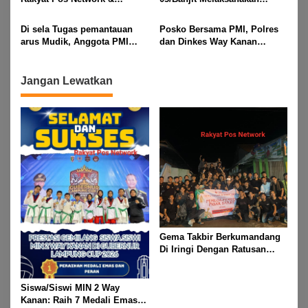
Risalahpos
Pengamanan Pawai Ogoh
Network,Tergabung Di Forum
ogoh Di Wilayah Bali Sadhar,
Di sela Tugas pemantauan
Posko Bersama PMI, Polres
DPC KWRI, Way Kanan :
Kecamatan Banjit
arus Mudik, Anggota PMI
dan Dinkes Way Kanan
Mengucapkan Selamat Hari
Rahmat Shali Akbar. S. STP.
Pantau Arus Lalu Lintas,
Raya Idul Fitri 1447 Hijriah-
M. Si,,Tinggalkan Pos Pantau
Kondisi Ramai Lancar
2026 M
Demi Selamatkan Nyawa
Jangan Lewatkan
Bocah 7 Tahun
Gema Takbir Berkumandang
Di Iringi Dengan Ratusan
Obor Terangi Langit Banjit,
Rayakan Kemenangan Idul
Fitri 1447 H
Siswa/Siswi MIN 2 Way
Kanan: Raih 7 Medali Emas