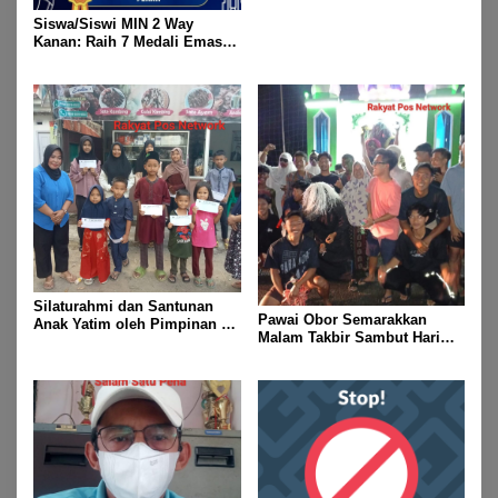
Fitri 1447 H
Siswa/Siswi MIN 2 Way
Kanan: Raih 7 Medali Emas
Dan 2 Mendali Perak Pada
Gubernur Lampung Cup 2
Taekwondo Championship
2026
Silaturahmi dan Santunan
Pawai Obor Semarakkan
Anak Yatim oleh Pimpinan PT
Malam Takbir Sambut Hari
Buay Tumi Lampung Jelang
Raya IdulFitri 1447 H – 2026
Idul Fitri di Way Kanan
M, Di Kampung Simpang
Asam, Kecamatan Banjit