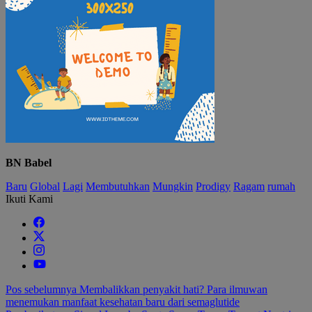
BN Babel
Baru
Global
Lagi
Membutuhkan
Mungkin
Prodigy
Ragam
rumah
Ikuti Kami
Navigasi
Pos sebelumnya
Membalikkan penyakit hati? Para ilmuwan
menemukan manfaat kesehatan baru dari semaglutide
pos