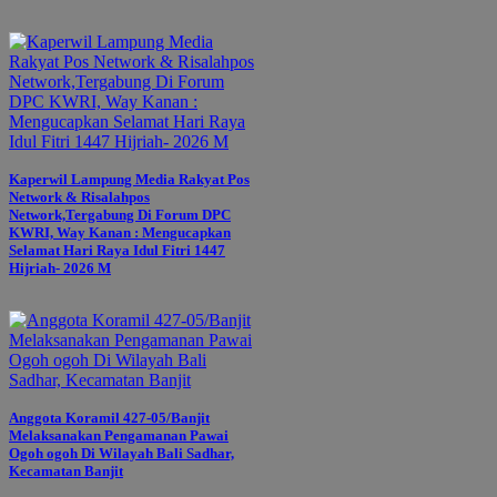
Kaperwil Lampung Media Rakyat Pos
Network & Risalahpos
Network,Tergabung Di Forum DPC
KWRI, Way Kanan : Mengucapkan
Selamat Hari Raya Idul Fitri 1447
Hijriah- 2026 M
Anggota Koramil 427-05/Banjit
Melaksanakan Pengamanan Pawai
Ogoh ogoh Di Wilayah Bali Sadhar,
Kecamatan Banjit