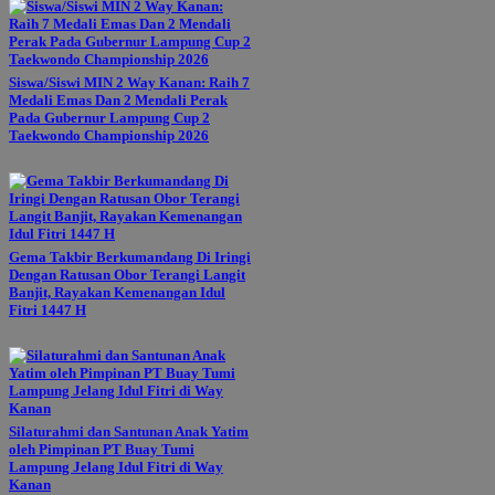
Siswa/Siswi MIN 2 Way Kanan: Raih 7
Medali Emas Dan 2 Mendali Perak
Pada Gubernur Lampung Cup 2
Taekwondo Championship 2026
Gema Takbir Berkumandang Di Iringi
Dengan Ratusan Obor Terangi Langit
Banjit, Rayakan Kemenangan Idul
Fitri 1447 H
Silaturahmi dan Santunan Anak Yatim
oleh Pimpinan PT Buay Tumi
Lampung Jelang Idul Fitri di Way
Kanan