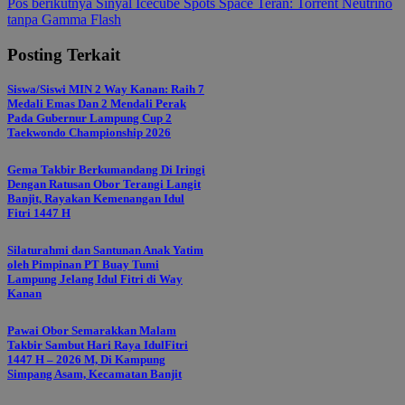
Pos berikutnya
Sinyal Icecube Spots Space Teran: Torrent Neutrino
tanpa Gamma Flash
Posting Terkait
Siswa/Siswi MIN 2 Way Kanan: Raih 7
Medali Emas Dan 2 Mendali Perak
Pada Gubernur Lampung Cup 2
Taekwondo Championship 2026
Gema Takbir Berkumandang Di Iringi
Dengan Ratusan Obor Terangi Langit
Banjit, Rayakan Kemenangan Idul
Fitri 1447 H
Silaturahmi dan Santunan Anak Yatim
oleh Pimpinan PT Buay Tumi
Lampung Jelang Idul Fitri di Way
Kanan
Pawai Obor Semarakkan Malam
Takbir Sambut Hari Raya IdulFitri
1447 H – 2026 M, Di Kampung
Simpang Asam, Kecamatan Banjit