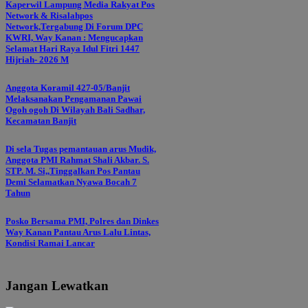
Kaperwil Lampung Media Rakyat Pos
Network & Risalahpos
Network,Tergabung Di Forum DPC
KWRI, Way Kanan : Mengucapkan
Selamat Hari Raya Idul Fitri 1447
Hijriah- 2026 M
Anggota Koramil 427-05/Banjit
Melaksanakan Pengamanan Pawai
Ogoh ogoh Di Wilayah Bali Sadhar,
Kecamatan Banjit
Di sela Tugas pemantauan arus Mudik,
Anggota PMI Rahmat Shali Akbar. S.
STP. M. Si,,Tinggalkan Pos Pantau
Demi Selamatkan Nyawa Bocah 7
Tahun
Posko Bersama PMI, Polres dan Dinkes
Way Kanan Pantau Arus Lalu Lintas,
Kondisi Ramai Lancar
Jangan Lewatkan