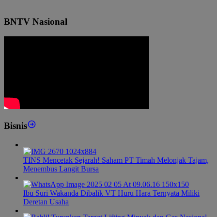
BNTV Nasional
Bisnis
TINS Mencetak Sejarah! Saham PT Timah Melonjak Tajam,
Menembus Langit Bursa
Ibu Suri Wakanda Dibalik VT Huru Hara Ternyata Miliki
Deretan Usaha