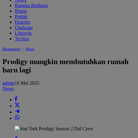
Bangka Belitung
Bisnis
Politik
Hukrim
Olahraga
Lifestyle
Techno
Prodigy
Homepage
/
News
mungkin
membutuhkan
Prodigy mungkin membutuhkan rumah
rumah
baru lagi
baru
lagi
admin
16 Mei 2025
News