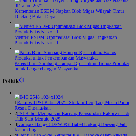
Kementerian ESDM Siapkan Blok Migas Wilayah Timur
Dilelang Bulan Depan
Menteri ESDM: Optimalisasi Blok Migas Tingkatkan
Produktivitas Nasional
Panas Bumi Sumbang Hampir Rp1 Triliun: Bonus Produksi
untuk Pengembangan Masyarakat
Politik
1
Rakorwil PSI Babel 2025: Struktur Lengkap, Mesin Partai
Resmi Dipanaskan
2
PSI Babel Merapatkan Barisan, Konsolidasi Rakorwil Jadi
Titik Start Menuju 2029
3
Kompak Banget! DPW PSI Babel Dukung Kaesang Jadi
Ketum Lagi
4
Opini: Ujian Awal Netralitas KPU Bangka dalam Pilkada