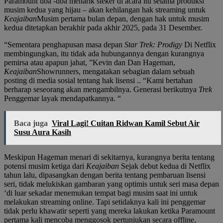
Paramount tiba -tiba menarik steker di acara itu selama produksi
musim kedua yang hijau – akan kehilangan hak streaming untuk
Keajaiban
Musim pertama bulan depan, dengan hak untuk musim
kedua ditetapkan berakhir pada akhir 2025, pada 31 Desember.
“Sementara penghapusan masa depan
Star Trek: Prodigy
Di Netflix
membingungkan, itu tidak ada hubungannya dengan kurangnya
pemirsa atau apapun jahat, ”Kevin dan Dan Hageman,
Keajaiban
Showrunners, mengatakan sebagian dalam sebuah
posting di media sosial tentang hak lisensi .. “Kami bertahan
berharap seseorang akan mengambilnya. Generasi berikutnya
Trek
Penggemar layak mendapatkannya. “
Baca juga
Viral Lagi! Cuitan Ridwan Kamil Sebut Air
Susu Aura Kasih
Meskipun Hageman menari di sekitarnya, kurangnya berita tentang
potensi musim ketiga dari
Keajaiban
Sejak debut kedua di Netflix
tahun lalu, dipasangkan dengan berita tentang pembaruan lisensi
seri, tidak melukiskan gambaran yang optimis untuk seri masa depan
‘di luar sekadar menemukan tempat bagi musim saat ini untuk
melakukan streaming online. Tapi setidaknya kali ini penggemar
tidak perlu khawatir seperti yang mereka lakukan ketika Paramount
pertama kali mencoba menggosok pertunjukan secara offline,