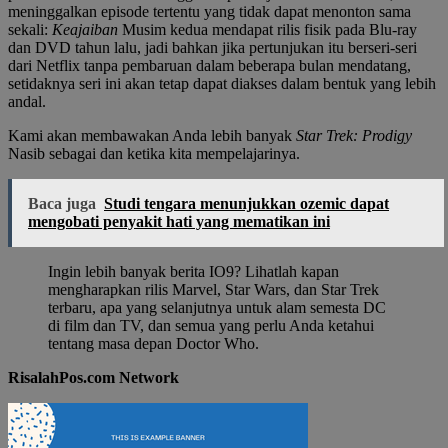
meninggalkan episode tertentu yang tidak dapat menonton sama
sekali:
Keajaiban
Musim kedua mendapat rilis fisik pada Blu-ray
dan DVD tahun lalu, jadi bahkan jika pertunjukan itu berseri-seri
dari Netflix tanpa pembaruan dalam beberapa bulan mendatang,
setidaknya seri ini akan tetap dapat diakses dalam bentuk yang lebih
andal.
Kami akan membawakan Anda lebih banyak
Star Trek: Prodigy
Nasib sebagai dan ketika kita mempelajarinya.
Baca juga
Studi tengara menunjukkan ozemic dapat
mengobati penyakit hati yang mematikan ini
Ingin lebih banyak berita IO9? Lihatlah kapan
mengharapkan rilis Marvel, Star Wars, dan Star Trek
terbaru, apa yang selanjutnya untuk alam semesta DC
di film dan TV, dan semua yang perlu Anda ketahui
tentang masa depan Doctor Who.
RisalahPos.com Network