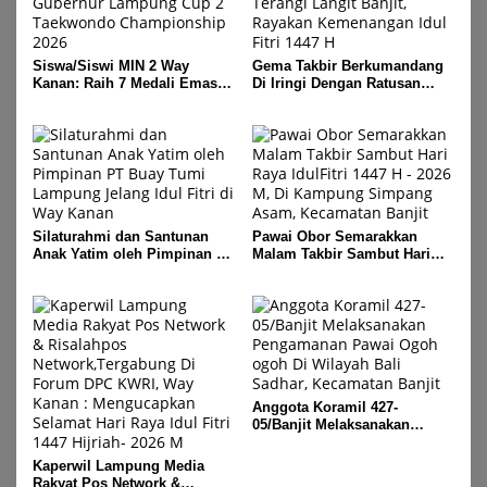
Siswa/Siswi MIN 2 Way
Gema Takbir Berkumandang
Kanan: Raih 7 Medali Emas
Di Iringi Dengan Ratusan
Dan 2 Mendali Perak Pada
Obor Terangi Langit Banjit,
Gubernur Lampung Cup 2
Rayakan Kemenangan Idul
Taekwondo Championship
Fitri 1447 H
2026
Silaturahmi dan Santunan
Pawai Obor Semarakkan
Anak Yatim oleh Pimpinan PT
Malam Takbir Sambut Hari
Buay Tumi Lampung Jelang
Raya IdulFitri 1447 H – 2026
Idul Fitri di Way Kanan
M, Di Kampung Simpang
Asam, Kecamatan Banjit
Anggota Koramil 427-
05/Banjit Melaksanakan
Pengamanan Pawai Ogoh
ogoh Di Wilayah Bali Sadhar,
Kaperwil Lampung Media
Kecamatan Banjit
Rakyat Pos Network &