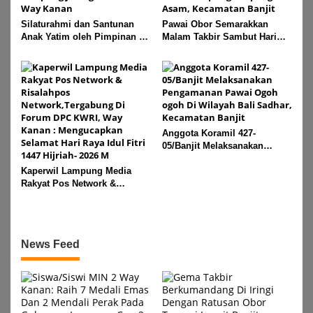
Silaturahmi dan Santunan
Pawai Obor Semarakkan
Anak Yatim oleh Pimpinan PT
Malam Takbir Sambut Hari
Buay Tumi Lampung Jelang
Raya IdulFitri 1447 H – 2026
Idul Fitri di Way Kanan
M, Di Kampung Simpang
Asam, Kecamatan Banjit
Anggota Koramil 427-
05/Banjit Melaksanakan
Pengamanan Pawai Ogoh
Kaperwil Lampung Media
ogoh Di Wilayah Bali Sadhar,
Rakyat Pos Network &
Kecamatan Banjit
Risalahpos
Network,Tergabung Di Forum
DPC KWRI, Way Kanan :
Mengucapkan Selamat Hari
News Feed
Raya Idul Fitri 1447 Hijriah-
2026 M