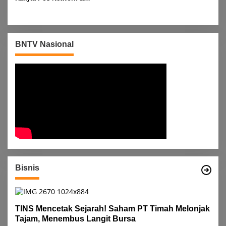
Risalahpos
Network,Tergabung Di Forum
DPC KWRI, Way Kanan :
Mengucapkan Selamat Hari
Raya Idul Fitri 1447 Hijriah-
BNTV Nasional
2026 M
Bisnis
TINS Mencetak Sejarah! Saham PT Timah Melonjak
Tajam, Menembus Langit Bursa