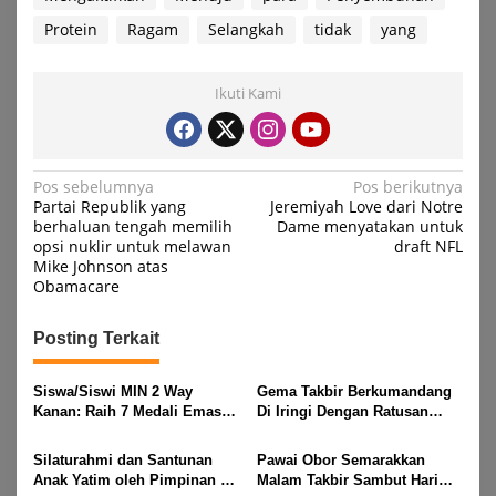
Protein
Ragam
Selangkah
tidak
yang
Ikuti Kami
Navigasi
Pos sebelumnya
Pos berikutnya
Partai Republik yang
Jeremiyah Love dari Notre
pos
berhaluan tengah memilih
Dame menyatakan untuk
opsi nuklir untuk melawan
draft NFL
Mike Johnson atas
Obamacare
Posting Terkait
Siswa/Siswi MIN 2 Way
Gema Takbir Berkumandang
Kanan: Raih 7 Medali Emas
Di Iringi Dengan Ratusan
Dan 2 Mendali Perak Pada
Obor Terangi Langit Banjit,
Gubernur Lampung Cup 2
Rayakan Kemenangan Idul
Silaturahmi dan Santunan
Pawai Obor Semarakkan
Taekwondo Championship
Fitri 1447 H
Anak Yatim oleh Pimpinan PT
Malam Takbir Sambut Hari
2026