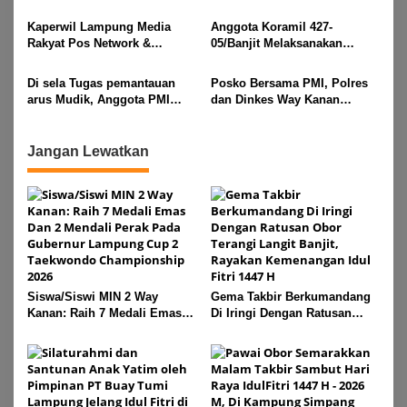
Buay Tumi Lampung Jelang
Raya IdulFitri 1447 H – 2026
Idul Fitri di Way Kanan
M, Di Kampung Simpang
Kaperwil Lampung Media
Anggota Koramil 427-
Asam, Kecamatan Banjit
Rakyat Pos Network &
05/Banjit Melaksanakan
Risalahpos
Pengamanan Pawai Ogoh
Network,Tergabung Di Forum
ogoh Di Wilayah Bali Sadhar,
Di sela Tugas pemantauan
Posko Bersama PMI, Polres
DPC KWRI, Way Kanan :
Kecamatan Banjit
arus Mudik, Anggota PMI
dan Dinkes Way Kanan
Mengucapkan Selamat Hari
Rahmat Shali Akbar. S. STP.
Pantau Arus Lalu Lintas,
Raya Idul Fitri 1447 Hijriah-
M. Si,,Tinggalkan Pos Pantau
Kondisi Ramai Lancar
2026 M
Demi Selamatkan Nyawa
Jangan Lewatkan
Bocah 7 Tahun
Siswa/Siswi MIN 2 Way
Gema Takbir Berkumandang
Kanan: Raih 7 Medali Emas
Di Iringi Dengan Ratusan
Dan 2 Mendali Perak Pada
Obor Terangi Langit Banjit,
Gubernur Lampung Cup 2
Rayakan Kemenangan Idul
Taekwondo Championship
Fitri 1447 H
2026