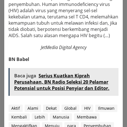
penyembuhan. Human immunodeficiency virus
(HIV) adalah virus yang menyerang sel-sel
kekebalan utama, terutama sel T CD4, melemahkan
kemampuan tubuh untuk melawan infeksi dan, jika
tidak diobati, berpotensi berkembang menjadi
AIDS. Salah satu alasan mengapa HIV begitu (…)
JetMedia Digital Agency
BN Babel
Baca juga
Serius Kuatkan Kiprah
Perusahaan, BN Radio Seleksi 20 Pelamar
Potensial untuk Posisi Penyiar dan Editor.
Aktif
Alami
Dekat
Global
HIV
Ilmuwan
Kembali
Lebih
Manusia
Membawa
Mengaktifkan
Menuju
para
Penyembuhan