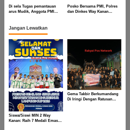
Network,Tergabung Di Forum
ogoh Di Wilayah Bali Sadhar,
Di sela Tugas pemantauan
Posko Bersama PMI, Polres
DPC KWRI, Way Kanan :
Kecamatan Banjit
arus Mudik, Anggota PMI
dan Dinkes Way Kanan
Mengucapkan Selamat Hari
Rahmat Shali Akbar. S. STP.
Pantau Arus Lalu Lintas,
Raya Idul Fitri 1447 Hijriah-
M. Si,,Tinggalkan Pos Pantau
Kondisi Ramai Lancar
2026 M
Demi Selamatkan Nyawa
Jangan Lewatkan
Bocah 7 Tahun
Gema Takbir Berkumandang
Di Iringi Dengan Ratusan
Obor Terangi Langit Banjit,
Rayakan Kemenangan Idul
Fitri 1447 H
Siswa/Siswi MIN 2 Way
Kanan: Raih 7 Medali Emas
Dan 2 Mendali Perak Pada