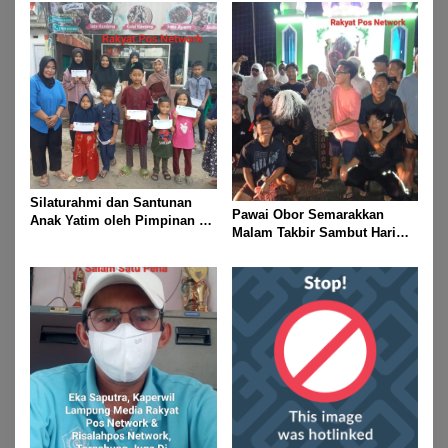
Gubernur Lampung Cup 2
Taekwondo Championship
2026
Silaturahmi dan Santunan
Pawai Obor Semarakkan
Anak Yatim oleh Pimpinan PT
Malam Takbir Sambut Hari
Buay Tumi Lampung Jelang
Raya IdulFitri 1447 H – 2026
Idul Fitri di Way Kanan
M, Di Kampung Simpang
Asam, Kecamatan Banjit