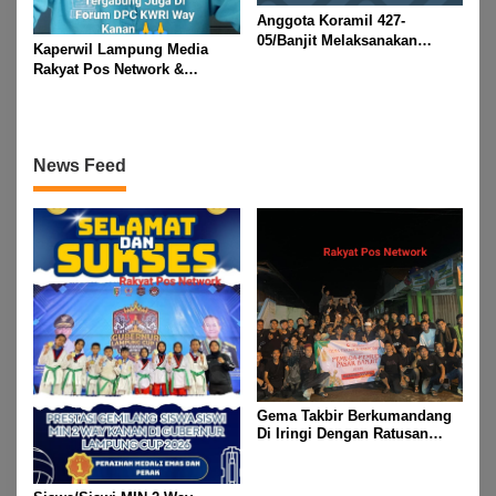
Anggota Koramil 427-
05/Banjit Melaksanakan
Kaperwil Lampung Media
Pengamanan Pawai Ogoh
Rakyat Pos Network &
ogoh Di Wilayah Bali Sadhar,
Risalahpos
Kecamatan Banjit
Network,Tergabung Di Forum
DPC KWRI, Way Kanan :
Mengucapkan Selamat Hari
News Feed
Raya Idul Fitri 1447 Hijriah-
2026 M
Gema Takbir Berkumandang
Di Iringi Dengan Ratusan
Obor Terangi Langit Banjit,
Rayakan Kemenangan Idul
Fitri 1447 H