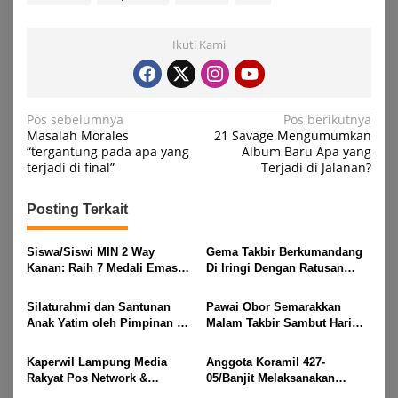
Ikuti Kami
Navigasi
Pos sebelumnya
Pos berikutnya
Masalah Morales
21 Savage Mengumumkan
pos
“tergantung pada apa yang
Album Baru Apa yang
terjadi di final”
Terjadi di Jalanan?
Posting Terkait
Siswa/Siswi MIN 2 Way
Gema Takbir Berkumandang
Kanan: Raih 7 Medali Emas
Di Iringi Dengan Ratusan
Dan 2 Mendali Perak Pada
Obor Terangi Langit Banjit,
Gubernur Lampung Cup 2
Rayakan Kemenangan Idul
Silaturahmi dan Santunan
Pawai Obor Semarakkan
Taekwondo Championship
Fitri 1447 H
Anak Yatim oleh Pimpinan PT
Malam Takbir Sambut Hari
2026
Buay Tumi Lampung Jelang
Raya IdulFitri 1447 H – 2026
Idul Fitri di Way Kanan
M, Di Kampung Simpang
Kaperwil Lampung Media
Anggota Koramil 427-
Asam, Kecamatan Banjit
Rakyat Pos Network &
05/Banjit Melaksanakan
Risalahpos
Pengamanan Pawai Ogoh