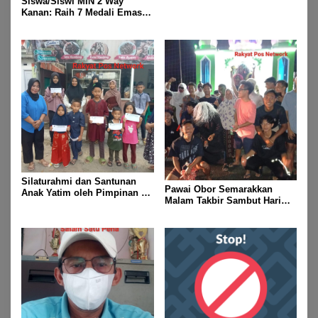
Siswa/Siswi MIN 2 Way
Kanan: Raih 7 Medali Emas
Dan 2 Mendali Perak Pada
Gubernur Lampung Cup 2
Taekwondo Championship
2026
Silaturahmi dan Santunan
Pawai Obor Semarakkan
Anak Yatim oleh Pimpinan PT
Malam Takbir Sambut Hari
Buay Tumi Lampung Jelang
Raya IdulFitri 1447 H – 2026
Idul Fitri di Way Kanan
M, Di Kampung Simpang
Asam, Kecamatan Banjit