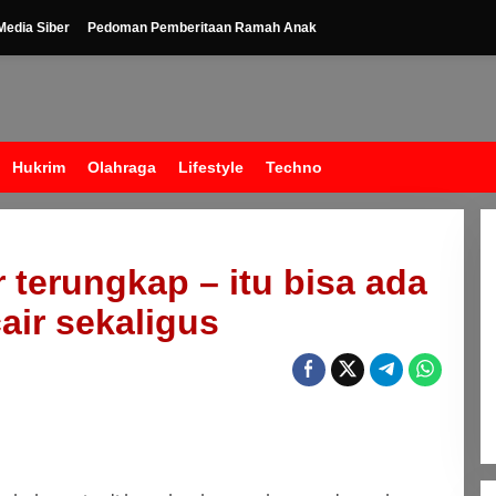
edia Siber
Pedoman Pemberitaan Ramah Anak
Hukrim
Olahraga
Lifestyle
Techno
r terungkap – itu bisa ada
air sekaligus