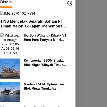
Bisnis
TINS Mencetak Sejarah! Saham PT
Timah Melonjak Tajam, Menembus
Langit Bursa
Ibu Suri Wakanda Dibalik VT
Huru Hara Ternyata Miliki
Deretan Usaha
Kementerian ESDM Siapkan
Blok Migas Wilayah Timur
Dilelang Bulan Depan
Menteri ESDM: Optimalisasi
Blok Migas Tingkatkan
Produktivitas Nasional