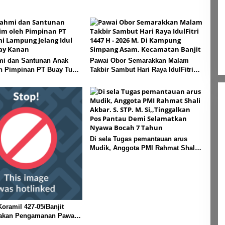
mi dan Santunan Anak
Pawai Obor Semarakkan Malam
eh Pimpinan PT Buay Tumi
Takbir Sambut Hari Raya IdulFitri
elang Idul Fitri di Way
1447 H – 2026 M, Di Kampung
Simpang Asam, Kecamatan Banjit
Di sela Tugas pemantauan arus
Mudik, Anggota PMI Rahmat Shali
Akbar. S. STP. M. Si,,Tinggalkan
Pos Pantau Demi Selamatkan
Nyawa Bocah 7 Tahun
oramil 427-05/Banjit
akan Pengamanan Pawai
 Di Wilayah Bali Sadhar,