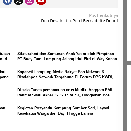
Pos berikutnya
Duo Desain Ibu-Putri Bernadette Debut
tusan
Silaturahmi dan Santunan Anak Yatim oleh Pimpinan
n Idul
PT Buay Tumi Lampung Jelang Idul Fitri di Way Kanan
ari
Kaperwil Lampung Media Rakyat Pos Network &
mpang
Risalahpos Network,Tergabung Di Forum DPC KWRI,
Way Kanan : Mengucapkan Selamat Hari Raya Idul Fitri
1447 Hijriah- 2026 M
Di sela Tugas pemantauan arus Mudik, Anggota PMI
Rahmat Shali Akbar. S. STP. M. Si,,Tinggalkan Pos
Pantau Demi Selamatkan Nyawa Bocah 7 Tahun
nan
Kegiatan Posyandu Kampung Sumber Sari, Layani
Kesehatan Warga dari Bayi Hingga Lansia