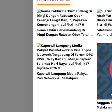
Gema Takbir Berkumandang Di
Silaturah
Iringi Dengan Ratusan Obor Terangi
Yatim ol
Langit Banjit, Rayakan Kemenangan
Lampung J
Idul Fitri 1447 H
Kanan
Kaperwil Lampung Media Rakyat
Pos Network & Risalahpos
Network,Tergabung Di Forum DPC
KWRI, Way Kanan : Mengucapkan
Selamat Hari Raya Idul Fitri 1447
Hijriah- 2026 M
Anggota K
Melaksan
Ogoh ogoh