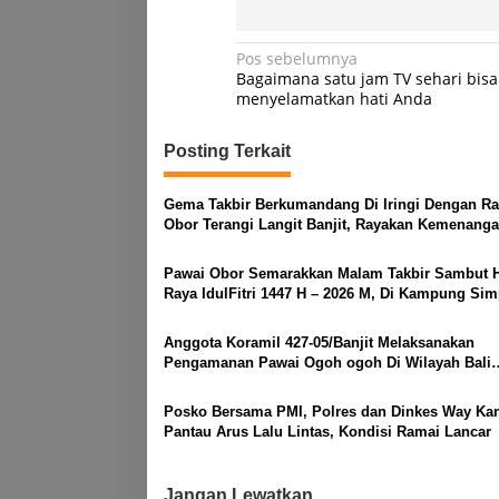
Navigasi
Pos sebelumnya
Bagaimana satu jam TV sehari bisa
pos
menyelamatkan hati Anda
Posting Terkait
Gema Takbir Berkumandang Di Iringi Dengan Ra
Obor Terangi Langit Banjit, Rayakan Kemenanga
Fitri 1447 H
Pawai Obor Semarakkan Malam Takbir Sambut H
Raya IdulFitri 1447 H – 2026 M, Di Kampung Si
Asam, Kecamatan Banjit
Anggota Koramil 427-05/Banjit Melaksanakan
Pengamanan Pawai Ogoh ogoh Di Wilayah Bali
Sadhar, Kecamatan Banjit
Posko Bersama PMI, Polres dan Dinkes Way Ka
Pantau Arus Lalu Lintas, Kondisi Ramai Lancar
Jangan Lewatkan