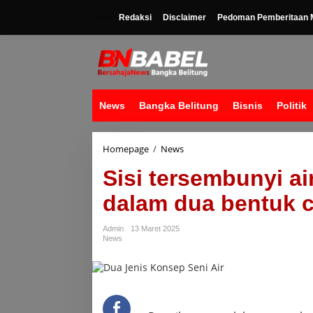
Lewati
ke
Redaksi
Disclaimer
Pedoman Pemberitaan M
konten
News
Bangka Belitung
Bisnis
Politik
Sisi
Homepage
/
News
tersembunyi
Sisi tersembunyi ai
air
terungkap
dalam dua bentuk c
-
itu
bisa
Admin
13 Maret 2025
ada
News
dalam
dua
bentuk
cair
sekaligus