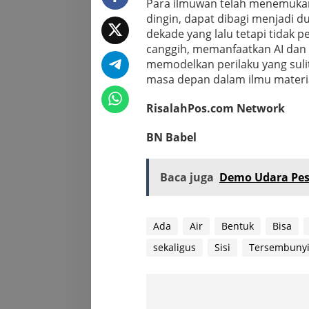
Para ilmuwan telah menemukan
dingin, dapat dibagi menjadi du
dekade yang lalu tetapi tidak 
canggih, memanfaatkan AI dan
memodelkan perilaku yang sulit
masa depan dalam ilmu materia
RisalahPos.com Network
BN Babel
Baca juga
Demo Udara Pes
Ada
Air
Bentuk
Bisa
sekaligus
Sisi
Tersembuny