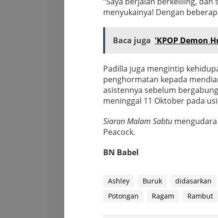
“Saya berjalan berkeliling, dan sa
menyukainya! Dengan beberapa 
Baca juga
'KPOP Demon Hun
Padilla juga mengintip kehidupa
penghormatan kepada mendiang
asistennya sebelum bergabung 
meninggal 11 Oktober pada usi
Siaran Malam Sabtu
mengudara p
Peacock.
BN Babel
Ashley
Buruk
didasarkan
Potongan
Ragam
Rambut