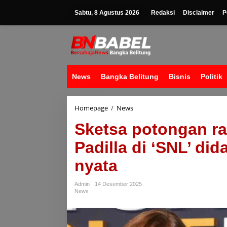
Lewati
ke
Sabtu, 8 Agustus 2026
Redaksi
Disclaimer
P
konten
News
Bangka Belitung
Bisnis
Politik
Sketsa
Homepage
/
News
potongan
Sketsa potongan r
rambut
buruk
Padilla di ‘SNL’ d
Ashley
Padilla
nyata
di
'SNL'
didasarkan
Admin
14 Desember 2025
pada
News
kehidupan
nyata