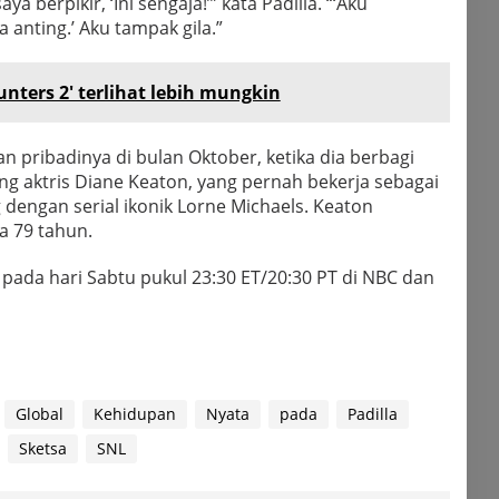
ya berpikir, ‘Ini sengaja!’” kata Padilla. “‘Aku
anting.’ Aku tampak gila.”
ters 2' terlihat lebih mungkin
n pribadinya di bulan Oktober, ketika dia berbagi
 aktris Diane Keaton, yang pernah bekerja sebagai
dengan serial ikonik Lorne Michaels. Keaton
a 79 tahun.
ada hari Sabtu pukul 23:30 ET/20:30 PT di NBC dan
Global
Kehidupan
Nyata
pada
Padilla
Sketsa
SNL