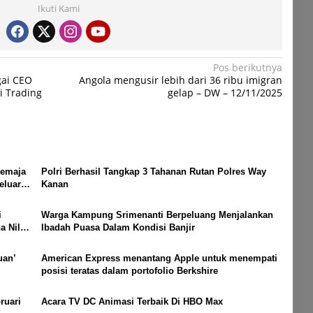
Ikuti Kami
Pos berikutnya
gai CEO
Angola mengusir lebih dari 36 ribu imigran
i Trading
gelap – DW – 12/11/2025
Remaja
Polri Berhasil Tangkap 3 Tahanan Rutan Polres Way
eluar
Kanan
i
Warga Kampung Srimenanti Berpeluang Menjalankan
 Nilai
Ibadah Puasa Dalam Kondisi Banjir
uan’
American Express menantang Apple untuk menempati
posisi teratas dalam portofolio Berkshire
ruari
Acara TV DC Animasi Terbaik Di HBO Max