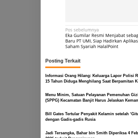
Navigasi
Pos sebelumnya
Eka Gumilar Resmi Menjabat seba
pos
Baru PT UMI, Siap Hadirkan Aplikas
Saham Syariah HalalPoint
Posting Terkait
Informasi Orang Hilang: Keluarga Lapor Polisi 
15 Tahun Diduga Menghilang Saat Berpamitan K
Sebentar
Menu Minim, Satuan Pelayanan Pemenuhan Giz
(SPPG) Kecamatan Banjit Harus Jelaskan Kemana
Per Porsi?
Bill Gates Tertular Penyakit Kelamin setelah ‘Git
dengan Gadis-gadis Rusia
Jadi Tersangka, Bahar bin Smith Diperiksa 4 Feb