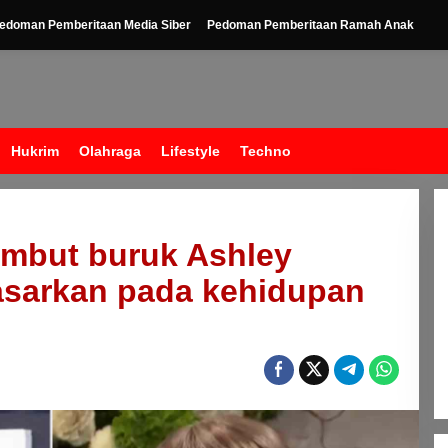
edoman Pemberitaan Media Siber
Pedoman Pemberitaan Ramah Anak
Hukrim
Olahraga
Lifestyle
Techno
ambut buruk Ashley
idasarkan pada kehidupan