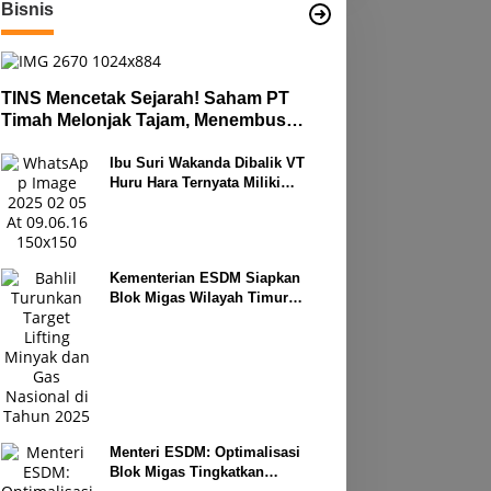
Bisnis
TINS Mencetak Sejarah! Saham PT
Timah Melonjak Tajam, Menembus
Langit Bursa
Ibu Suri Wakanda Dibalik VT
Huru Hara Ternyata Miliki
Deretan Usaha
Kementerian ESDM Siapkan
Blok Migas Wilayah Timur
Dilelang Bulan Depan
Menteri ESDM: Optimalisasi
Blok Migas Tingkatkan