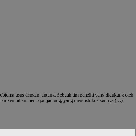
obioma usus dengan jantung. Sebuah tim peneliti yang didukung oleh
i dan kemudian mencapai jantung, yang mendistribusikannya (…)