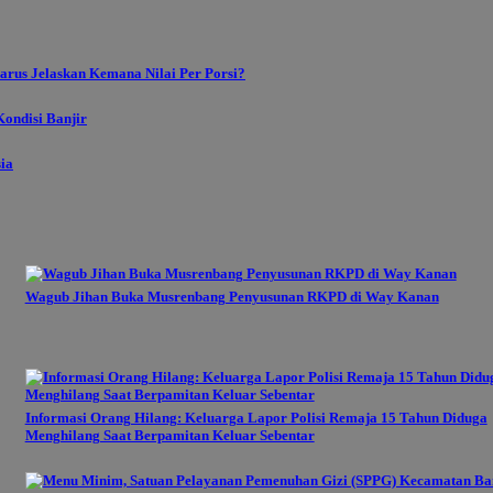
rus Jelaskan Kemana Nilai Per Porsi?
ondisi Banjir
sia
Wagub Jihan Buka Musrenbang Penyusunan RKPD di Way Kanan
Informasi Orang Hilang: Keluarga Lapor Polisi Remaja 15 Tahun Diduga
Menghilang Saat Berpamitan Keluar Sebentar