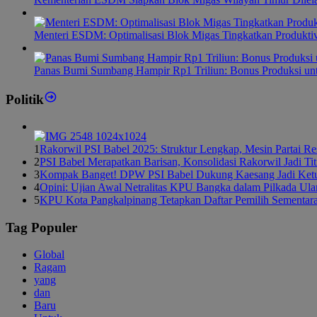
Menteri ESDM: Optimalisasi Blok Migas Tingkatkan Produktiv
Panas Bumi Sumbang Hampir Rp1 Triliun: Bonus Produksi u
Politik
1
Rakorwil PSI Babel 2025: Struktur Lengkap, Mesin Partai R
2
PSI Babel Merapatkan Barisan, Konsolidasi Rakorwil Jadi Ti
3
Kompak Banget! DPW PSI Babel Dukung Kaesang Jadi Ket
4
Opini: Ujian Awal Netralitas KPU Bangka dalam Pilkada Ul
5
KPU Kota Pangkalpinang Tetapkan Daftar Pemilih Sementar
Tag Populer
Global
Ragam
yang
dan
Baru