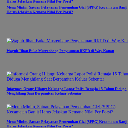
Menu Minim, Satuan Pelayanan Pemenuhan Gizi (SPPG) Kecamatan Banji
Harus Jelaskan Kemana Nilai Per Porsi?
Wagub Jihan Buka Musrenbang Penyusunan RKPD di Way Kanan
Informasi Orang Hilang: Keluarga Lapor Polisi Remaja 15 Tahun Diduga
Menghilang Saat Berpamitan Keluar Sebentar
Menu Minim, Satuan Pelayanan Pemenuhan Gizi (SPPG) Kecamatan Banji
Harus Jelaskan Kemana Nilai Per Porsi?