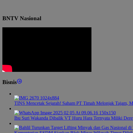
BNTV Nasional
Bisnis
TINS Mencetak Sejarah! Saham PT Timah Melonjak Tajam, M
Ibu Suri Wakanda Dibalik VT Huru Hara Ternyata Miliki Dere
Kementerian ESDM Siapkan Blok Migas Wilayah Timur Dilel