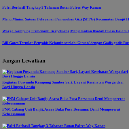
Polri Berhasil Tangkap 3 Tahanan Rutan Polres Way Kanan
Menu Minim, Satuan Pelayanan Pemenuhan Gizi (SPPG) Kecamatan Banjit Ha
Warga Kampung Srimenanti Berpeluang Menjalankan Ibadah Puasa Dalam K
Bill Gates Tertular Penyakit Kelamin setelah ‘Gituan’ dengan Gadis-gadis Ru
Jangan Lewatkan
Kegiatan Posyandu Kampung Sumber Sari, Layani Kesehatan Warga dari
Bayi Hingga Lansia
PNM Cabang Unit Banjit, Acara Buka Pusa Bersama: Demi Mempererat
Kebersamaan