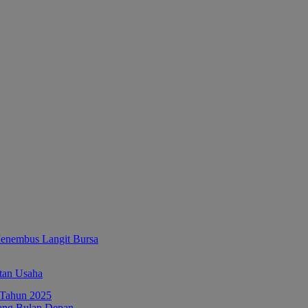
enembus Langit Bursa
tan Usaha
ang Bulan Depan