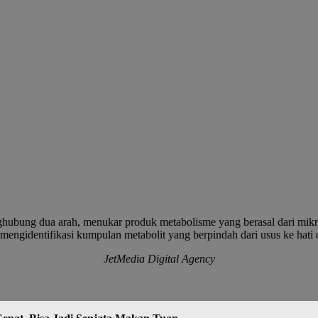
hubung dua arah, menukar produk metabolisme yang berasal dari mikr
 mengidentifikasi kumpulan metabolit yang berpindah dari usus ke hat
JetMedia Digital Agency