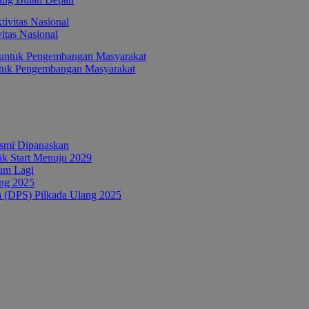
itas Nasional
ntuk Pengembangan Masyarakat
esmi Dipanaskan
tik Start Menuju 2029
um Lagi
ang 2025
a (DPS) Pilkada Ulang 2025