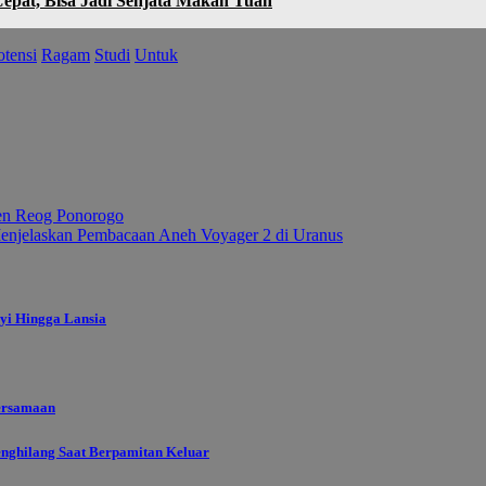
Cepat, Bisa Jadi Senjata Makan Tuan
otensi
Ragam
Studi
Untuk
n Reog Ponorogo
njelaskan Pembacaan Aneh Voyager 2 di Uranus
yi Hingga Lansia
ersamaan
enghilang Saat Berpamitan Keluar