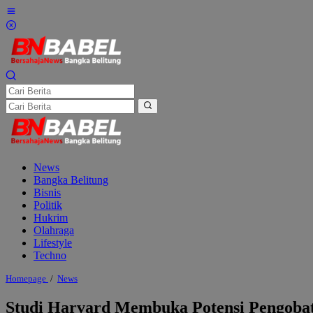
Lewati
ke
konten
News
Bangka Belitung
Bisnis
Politik
Hukrim
Olahraga
Lifestyle
Techno
Studi
Homepage
/
News
Harvard
Membuka
Studi Harvard Membuka Potensi Pengobat
Potensi