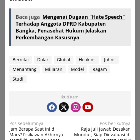
Baca juga
Mengenai Dugaan "Hate Speech"
Terhadap Anggota DPRD Kabupaten
Bangka, Penasehat Hukum Jelaskan
Perkembangan Kasusnya
Bernilai
Dolar
Global
Hopkins
Johns
Menantang
Miliaran
Model
Ragam
Studi
Ikuti Kami
Navigasi
Pos sebelumnya
Pos berikutnya
Jam Berapa Saat Ini di
Raja Juli Jawab Desakan
pos
Mars? Fisikawan Akhirnya
Mundur, Siap Dievaluasi di