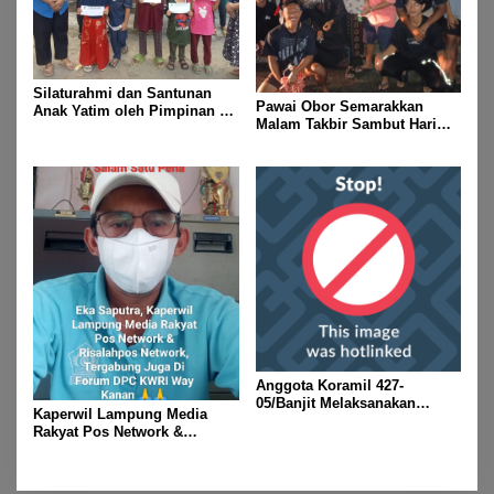
Silaturahmi dan Santunan
Pawai Obor Semarakkan
Anak Yatim oleh Pimpinan PT
Malam Takbir Sambut Hari
Buay Tumi Lampung Jelang
Raya IdulFitri 1447 H – 2026
Idul Fitri di Way Kanan
M, Di Kampung Simpang
Asam, Kecamatan Banjit
Anggota Koramil 427-
05/Banjit Melaksanakan
Kaperwil Lampung Media
Pengamanan Pawai Ogoh
Rakyat Pos Network &
ogoh Di Wilayah Bali Sadhar,
Risalahpos
Kecamatan Banjit
Network,Tergabung Di Forum
DPC KWRI, Way Kanan :