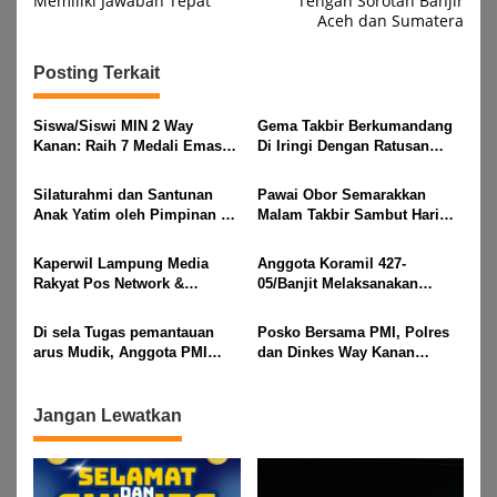
Memiliki Jawaban Tepat
Tengah Sorotan Banjir
Aceh dan Sumatera
Posting Terkait
Siswa/Siswi MIN 2 Way
Gema Takbir Berkumandang
Kanan: Raih 7 Medali Emas
Di Iringi Dengan Ratusan
Dan 2 Mendali Perak Pada
Obor Terangi Langit Banjit,
Gubernur Lampung Cup 2
Rayakan Kemenangan Idul
Silaturahmi dan Santunan
Pawai Obor Semarakkan
Taekwondo Championship
Fitri 1447 H
Anak Yatim oleh Pimpinan PT
Malam Takbir Sambut Hari
2026
Buay Tumi Lampung Jelang
Raya IdulFitri 1447 H – 2026
Idul Fitri di Way Kanan
M, Di Kampung Simpang
Kaperwil Lampung Media
Anggota Koramil 427-
Asam, Kecamatan Banjit
Rakyat Pos Network &
05/Banjit Melaksanakan
Risalahpos
Pengamanan Pawai Ogoh
Network,Tergabung Di Forum
ogoh Di Wilayah Bali Sadhar,
Di sela Tugas pemantauan
Posko Bersama PMI, Polres
DPC KWRI, Way Kanan :
Kecamatan Banjit
arus Mudik, Anggota PMI
dan Dinkes Way Kanan
Mengucapkan Selamat Hari
Rahmat Shali Akbar. S. STP.
Pantau Arus Lalu Lintas,
Raya Idul Fitri 1447 Hijriah-
M. Si,,Tinggalkan Pos Pantau
Kondisi Ramai Lancar
2026 M
Demi Selamatkan Nyawa
Jangan Lewatkan
Bocah 7 Tahun