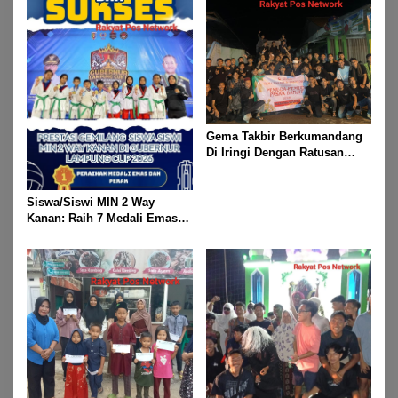
Gema Takbir Berkumandang
Di Iringi Dengan Ratusan
Obor Terangi Langit Banjit,
Rayakan Kemenangan Idul
Fitri 1447 H
Siswa/Siswi MIN 2 Way
Kanan: Raih 7 Medali Emas
Dan 2 Mendali Perak Pada
Gubernur Lampung Cup 2
Taekwondo Championship
2026