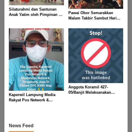
Silaturahmi dan Santunan
Pawai Obor Semarakkan
Anak Yatim oleh Pimpinan PT
Malam Takbir Sambut Hari
Buay Tumi Lampung Jelang
Raya IdulFitri 1447 H – 2026
Idul Fitri di Way Kanan
M, Di Kampung Simpang
Asam, Kecamatan Banjit
Anggota Koramil 427-
05/Banjit Melaksanakan
Kaperwil Lampung Media
Pengamanan Pawai Ogoh
Rakyat Pos Network &
ogoh Di Wilayah Bali Sadhar,
Risalahpos
Kecamatan Banjit
Network,Tergabung Di Forum
DPC KWRI, Way Kanan :
Mengucapkan Selamat Hari
News Feed
Raya Idul Fitri 1447 Hijriah-
2026 M