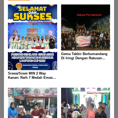
Gema Takbir Berkumandang
Di Iringi Dengan Ratusan
Obor Terangi Langit Banjit,
Rayakan Kemenangan Idul
Fitri 1447 H
Siswa/Siswi MIN 2 Way
Kanan: Raih 7 Medali Emas
Dan 2 Mendali Perak Pada
Gubernur Lampung Cup 2
Taekwondo Championship
2026