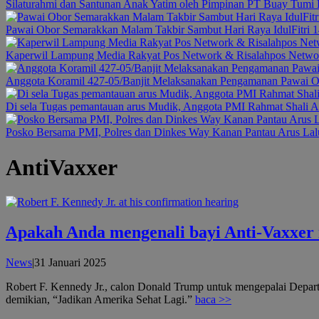
Silaturahmi dan Santunan Anak Yatim oleh Pimpinan PT Buay Tumi 
Pawai Obor Semarakkan Malam Takbir Sambut Hari Raya IdulFitri
Kaperwil Lampung Media Rakyat Pos Network & Risalahpos Networ
Anggota Koramil 427-05/Banjit Melaksanakan Pengamanan Pawai Og
Di sela Tugas pemantauan arus Mudik, Anggota PMI Rahmat Shali A
Posko Bersama PMI, Polres dan Dinkes Way Kanan Pantau Arus Lalu
AntiVaxxer
Apakah Anda mengenali bayi Anti-Vaxxer 
oleh
News
|
31 Januari 2025
admin
Robert F. Kennedy Jr., calon Donald Trump untuk mengepalai Depar
demikian, “Jadikan Amerika Sehat Lagi.”
baca >>