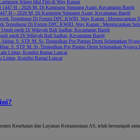
Lampung Jelang Idul Fitri di Way Kanan
 1447 H – 2026 M, Di Kampung Simpang Asam, Kecamatan Banjit
k,Tergabung Di Forum DPC KWRI, Way Kanan : Mengucapkan Selamat
oh ogoh Di Wilayah Bali Sadhar, Kecamatan Banjit
kbar. S. STP. M. Si,,Tinggalkan Pos Pantau Demi Selamatkan Nyawa
 Lintas, Kondisi Ramai Lancar
ini?
temen Kesehatan dan Layanan Kemanusiaan AS, telah bersumpah untuk