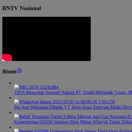
BNTV Nasional
Bisnis
TINS Mencetak Sejarah! Saham PT Timah Melonjak Tajam, M
Ibu Suri Wakanda Dibalik VT Huru Hara Ternyata Miliki Dere
Kementerian ESDM Siapkan Blok Migas Wilayah Timur Dilel