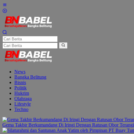
Lewati
ke
konten
News
Bangka Belitung
Bisnis
Politik
Hukrim
Olahraga
Lifestyle
Techno
Gema Takbir Berkumandang Di Iringi Dengan Ratusan Obor Terangi 