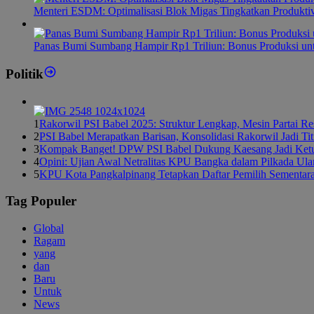
Menteri ESDM: Optimalisasi Blok Migas Tingkatkan Produktiv
Panas Bumi Sumbang Hampir Rp1 Triliun: Bonus Produksi u
Politik
1
Rakorwil PSI Babel 2025: Struktur Lengkap, Mesin Partai R
2
PSI Babel Merapatkan Barisan, Konsolidasi Rakorwil Jadi Ti
3
Kompak Banget! DPW PSI Babel Dukung Kaesang Jadi Ket
4
Opini: Ujian Awal Netralitas KPU Bangka dalam Pilkada Ul
5
KPU Kota Pangkalpinang Tetapkan Daftar Pemilih Sementar
Tag Populer
Global
Ragam
yang
dan
Baru
Untuk
News