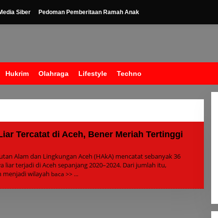
edia Siber
Pedoman Pemberitaan Ramah Anak
Hukrim
Olahraga
Lifestyle
Techno
iar Tercatat di Aceh, Bener Meriah Tertinggi
leh
dmin
tan Alam dan Lingkungan Aceh (HAkA) mencatat sebanyak 36
liar terjadi di Aceh sepanjang 2020–2024. Dari jumlah itu,
 menjadi wilayah
baca >>