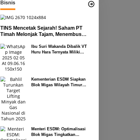
Bisnis
TINS Mencetak Sejarah! Saham PT
Timah Melonjak Tajam, Menembus
Langit Bursa
Ibu Suri Wakanda Dibalik VT
Huru Hara Ternyata Miliki
Deretan Usaha
Kementerian ESDM Siapkan
Blok Migas Wilayah Timur
Dilelang Bulan Depan
Menteri ESDM: Optimalisasi
Blok Migas Tingkatkan