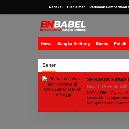
Lewati
ke
Redaksi
Disclaimer
Pedoman Pemberitaan M
konten
News
Bangka Belitung
Bisnis
Politik
Bener
36 Kasus Satwa L
O
News
|
7 November 2025
A
KOTA ACEH – Yayasan Hu
kasus perdagangan satwa 
Kabupaten Bener Meriah