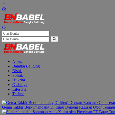
Lewati
ke
konten
News
Bangka Belitung
Bisnis
Politik
Hukrim
Olahraga
Lifestyle
Techno
Gema Takbir Berkumandang Di Iringi Dengan Ratusan Obor Terangi 