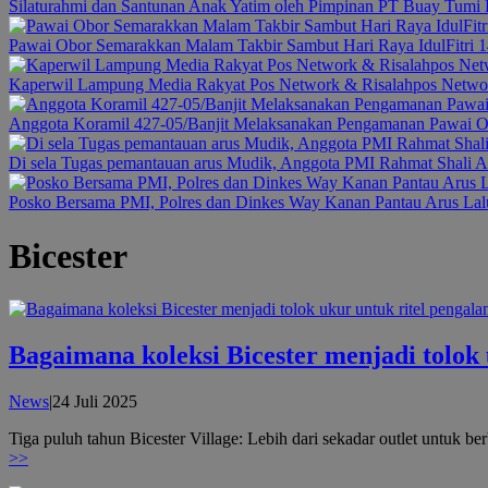
Silaturahmi dan Santunan Anak Yatim oleh Pimpinan PT Buay Tumi 
Pawai Obor Semarakkan Malam Takbir Sambut Hari Raya IdulFitri
Kaperwil Lampung Media Rakyat Pos Network & Risalahpos Networ
Anggota Koramil 427-05/Banjit Melaksanakan Pengamanan Pawai Og
Di sela Tugas pemantauan arus Mudik, Anggota PMI Rahmat Shali A
Posko Bersama PMI, Polres dan Dinkes Way Kanan Pantau Arus Lalu
Bicester
Bagaimana koleksi Bicester menjadi tolok
oleh
News
|
24 Juli 2025
admin
Tiga puluh tahun Bicester Village: Lebih dari sekadar outlet untuk b
>>