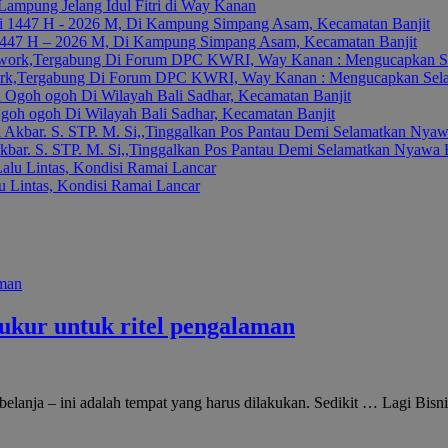
Lampung Jelang Idul Fitri di Way Kanan
 1447 H – 2026 M, Di Kampung Simpang Asam, Kecamatan Banjit
k,Tergabung Di Forum DPC KWRI, Way Kanan : Mengucapkan Selamat
oh ogoh Di Wilayah Bali Sadhar, Kecamatan Banjit
kbar. S. STP. M. Si,,Tinggalkan Pos Pantau Demi Selamatkan Nyawa
 Lintas, Kondisi Ramai Lancar
 ukur untuk ritel pengalaman
erbelanja – ini adalah tempat yang harus dilakukan. Sedikit … Lagi Bis