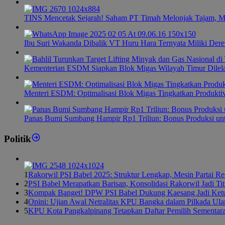
TINS Mencetak Sejarah! Saham PT Timah Melonjak Tajam, M
Ibu Suri Wakanda Dibalik VT Huru Hara Ternyata Miliki Dere
Kementerian ESDM Siapkan Blok Migas Wilayah Timur Dilel
Menteri ESDM: Optimalisasi Blok Migas Tingkatkan Produktiv
Panas Bumi Sumbang Hampir Rp1 Triliun: Bonus Produksi u
Politik
1
Rakorwil PSI Babel 2025: Struktur Lengkap, Mesin Partai R
2
PSI Babel Merapatkan Barisan, Konsolidasi Rakorwil Jadi Ti
3
Kompak Banget! DPW PSI Babel Dukung Kaesang Jadi Ket
4
Opini: Ujian Awal Netralitas KPU Bangka dalam Pilkada Ul
5
KPU Kota Pangkalpinang Tetapkan Daftar Pemilih Sementar