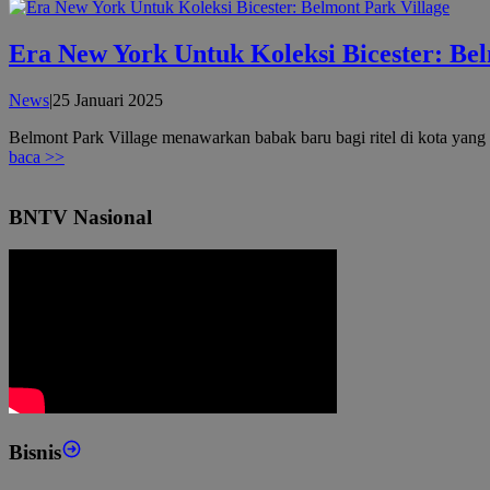
Era New York Untuk Koleksi Bicester: Bel
oleh
News
|
25 Januari 2025
admin
Belmont Park Village menawarkan babak baru bagi ritel di kota yang
baca >>
BNTV Nasional
Bisnis