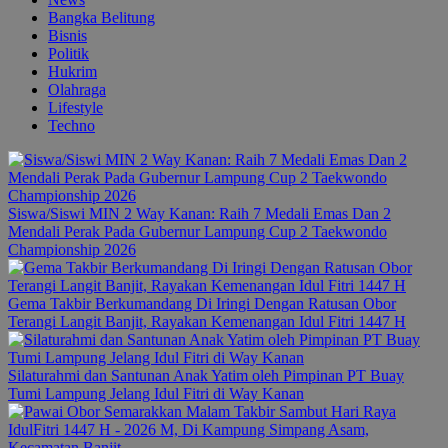
Bangka Belitung
Bisnis
Politik
Hukrim
Olahraga
Lifestyle
Techno
Siswa/Siswi MIN 2 Way Kanan: Raih 7 Medali Emas Dan 2
Mendali Perak Pada Gubernur Lampung Cup 2 Taekwondo
Championship 2026
Gema Takbir Berkumandang Di Iringi Dengan Ratusan Obor
Terangi Langit Banjit, Rayakan Kemenangan Idul Fitri 1447 H
Silaturahmi dan Santunan Anak Yatim oleh Pimpinan PT Buay
Tumi Lampung Jelang Idul Fitri di Way Kanan