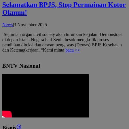
Selamatkan BPJS, Stop Permainan Kotor
Oknum!
oleh
News
|
3 November 2025
admin
-Sejumlah organ civil society akan turunkan ke jalan. Demonstrasi
di depan Istana Negara hari Senin besok mengkritik proses
pemilihan direksi dan dewan pengawas (Dewas) BPJS Kesehatan
dan Ketenagkerjaan. “Kami minta
baca >>
BNTV Nasional
Bisnis